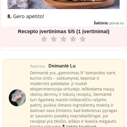
8.
Gero apetito!
Šaltinis:
povar.ru
Recepto įvertinimas
5/5 (1 įvertinimai)
Deimantė Lu
Autorius:
Deimantė yra „gaminimas.lt“ komandos narė,
kurios sritis – saldumynai, kepiniai ir
modernūs patiekalai. Ji nuolat
eksperimentuoja virtuvėje, ieškodama naujų
skonių derinių ir tobulų receptų. Deimantė
turi ilgametę maisto tinklaraščio rašymo
patirtį, puikiai išmano ingredientų mokslą ir
dalinasi savo žiniomis, kad kiekvienas pyragas
ar sausainis pavyktų nepriekaištingai. Jos
receptai yra tikslūs, aiškūs ir kviečia mėgautis
kūryba virtuvėje
Sekite Facebook