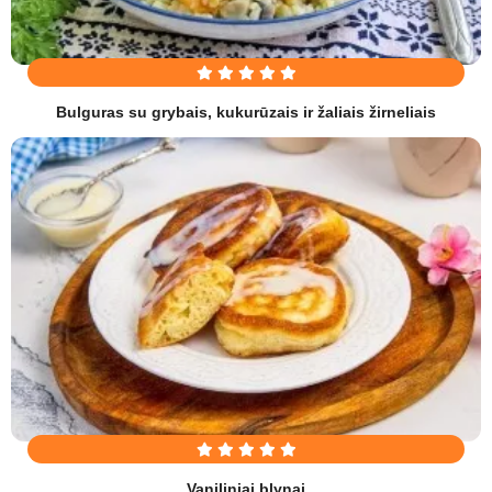
Bulguras su grybais, kukurūzais ir žaliais žirneliais
Vaniliniai blynai