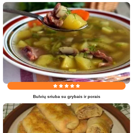
Bulvių sriuba su grybais ir porais