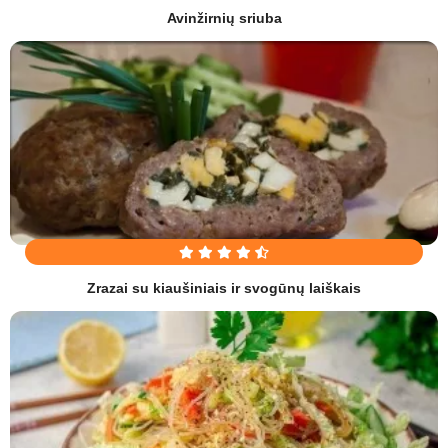
Avinžirnių sriuba
Zrazai su kiaušiniais ir svogūnų laiškais