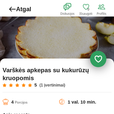
Atgal
0
Diskusijos
Išsaugoti
Profilis
Varškės apkepas su kukurūzų
kruopomis
5
(1 įvertinimai)
4
1 val. 10 min.
Porcijos