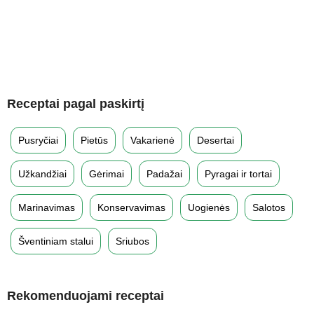
Receptai pagal paskirtį
Pusryčiai
Pietūs
Vakarienė
Desertai
Užkandžiai
Gėrimai
Padažai
Pyragai ir tortai
Marinavimas
Konservavimas
Uogienės
Salotos
Šventiniam stalui
Sriubos
Rekomenduojami receptai