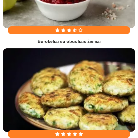
Burokėliai su obuoliais žiemai