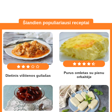
Šiandien populiariausi receptai
Purus omletas su pienu
Dietinis vištienos guliašas
orkaitėje