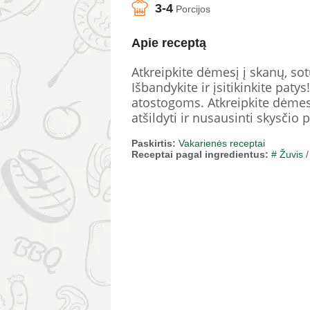
3-4
Porcijos
Apie receptą
Atkreipkite dėmesį į skanų, so
Išbandykite ir įsitikinkite paty
atostogoms. Atkreipkite dėmesį 
atšildyti ir nusausinti skysčio 
Paskirtis:
Vakarienės receptai
Receptai pagal ingredientus:
# Žuvis