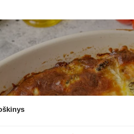
roškinys