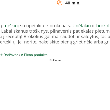
40 min.
tų
troškinį
su upėtakiu ir brokoliais.
Upėtakių
ir
brokol
s! Labai skanus troškinys, pilnavertis patiekalas pietums
į receptą! Brokolius galima naudoti ir šaldytus, tačia
perteklių. Jei norite, pakeiskite pieną grietinėle arba gr
/
# Daržovės
/
# Pieno produktai
Reklama