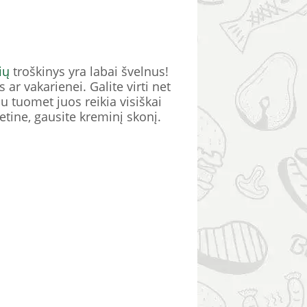
ių
troškinys yra labai švelnus!
 ar vakarienei. Galite virti net
u tuomet juos reikia visiškai
ietine, gausite kreminį skonį.