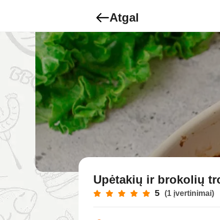
Atgal
Upėtakių ir brokolių t
5
(1 įvertinimai)