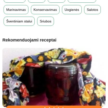
Marinavimas
Konservavimas
Uogienės
Salotos
Šventiniam stalui
Sriubos
Rekomenduojami receptai