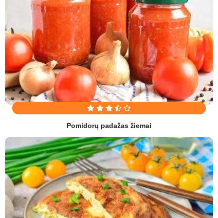
Pomidorų padažas žiemai