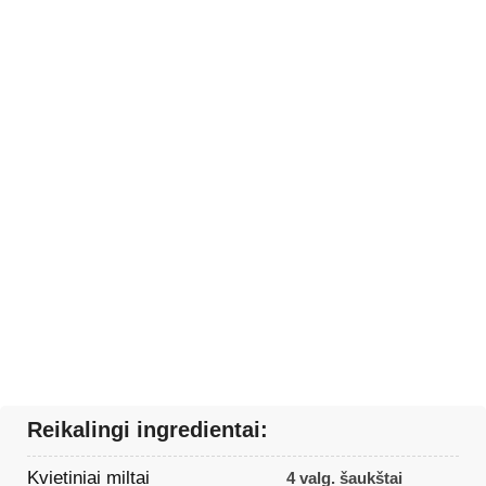
Reikalingi ingredientai:
Kvietiniai miltai
4 valg. šaukštai