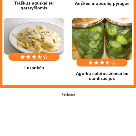
Traškūs agurkai su
Varškės ir obuolių pyragas
garstyčiomis
Lazankės
Agurkų salotos žiemai be
sterilizacijos
Reklama