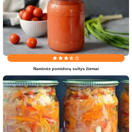
Naminės pomidorų sultys žiemai