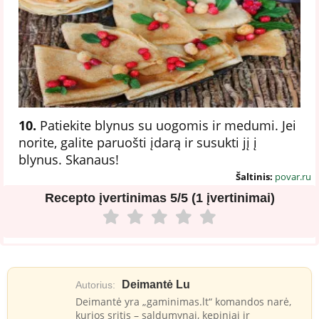
10.
Patiekite blynus su uogomis ir medumi. Jei
norite, galite paruošti įdarą ir susukti jį į
blynus. Skanaus!
Šaltinis:
povar.ru
Recepto įvertinimas
5/5 (1 įvertinimai)
Deimantė Lu
Autorius:
Deimantė yra „gaminimas.lt“ komandos narė,
kurios sritis – saldumynai, kepiniai ir