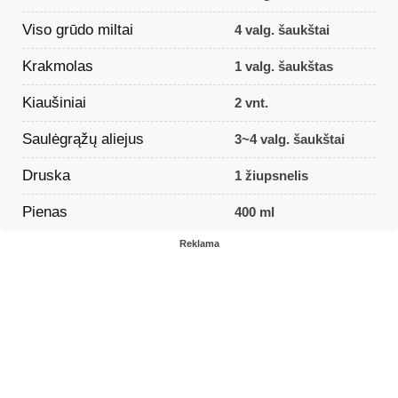
Viso grūdo miltai
4 valg. šaukštai
Krakmolas
1 valg. šaukštas
Kiaušiniai
2 vnt.
Saulėgrąžų aliejus
3~4 valg. šaukštai
Druska
1 žiupsnelis
Pienas
400 ml
Reklama