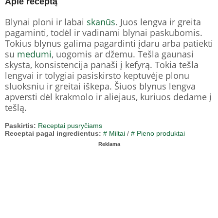
Apie receptą
Blynai ploni ir labai
skanūs
. Juos lengva ir greita
pagaminti, todėl ir vadinami blynai paskubomis.
Tokius blynus galima pagardinti įdaru arba patiekti
su
medumi
, uogomis ar džemu. Tešla gaunasi
skysta, konsistencija panaši į kefyrą. Tokia tešla
lengvai ir tolygiai pasiskirsto keptuvėje plonu
sluoksniu ir greitai iškepa. Šiuos blynus lengva
apversti dėl krakmolo ir aliejaus, kuriuos dedame į
tešlą.
Paskirtis:
Receptai pusryčiams
Receptai pagal ingredientus:
# Miltai
/
# Pieno produktai
Reklama