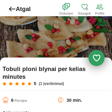
Atgal
0
Diskusijos
Išsaugoti
Profilis
Tobuli ploni blynai per kelias
minutes
5
(1 įvertinimai)
6
30 min.
Porcijos