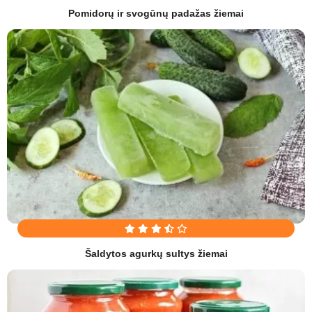
Pomidorų ir svogūnų padažas žiemai
Šaldytos agurkų sultys žiemai