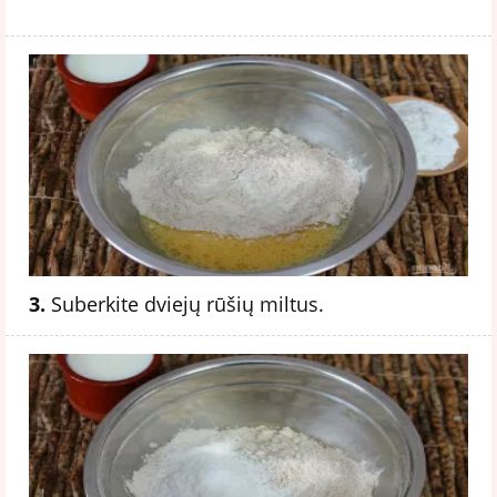
3.
Suberkite dviejų rūšių miltus.