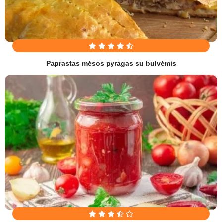
Paprastas mėsos pyragas su bulvėmis