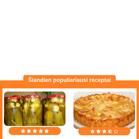
Šiandien populiariausi receptai