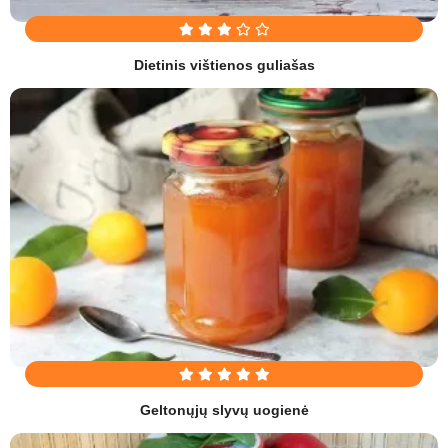
Dietinis vištienos guliašas
Geltonųjų slyvų uogienė