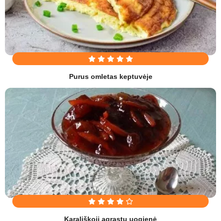
Purus omletas keptuvėje
Karališkoji agrastų uogienė