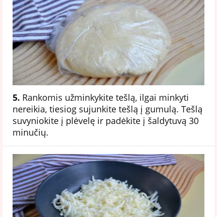
5.
Rankomis užminkykite tešlą, ilgai minkyti
nereikia, tiesiog sujunkite tešlą į gumulą. Tešlą
suvyniokite į plėvelę ir padėkite į šaldytuvą 30
minučių.