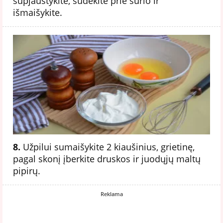
supjaustykite, sudėkite prie sūrio ir
išmaišykite.
8.
Užpilui sumaišykite 2 kiaušinius, grietinę,
pagal skonį įberkite druskos ir juodųjų maltų
pipirų.
Reklama