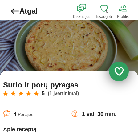
Atgal
0
Diskusijos
Išsaugoti
Profilis
Sūrio ir porų pyragas
5
(1 įvertinimai)
4
1 val. 30 min.
Porcijos
Apie receptą