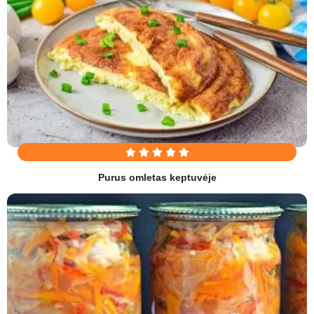
Purus omletas keptuvėje