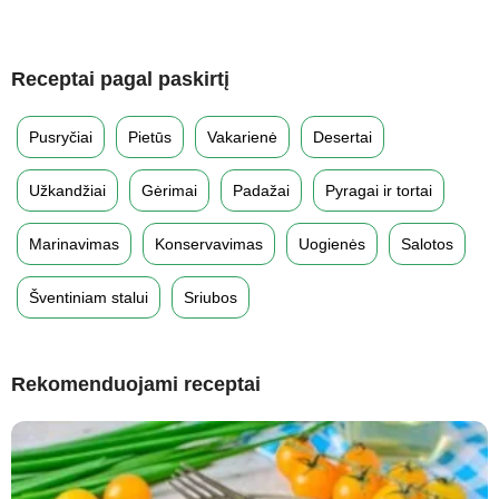
Receptai pagal paskirtį
Pusryčiai
Pietūs
Vakarienė
Desertai
Užkandžiai
Gėrimai
Padažai
Pyragai ir tortai
Marinavimas
Konservavimas
Uogienės
Salotos
Šventiniam stalui
Sriubos
Rekomenduojami receptai