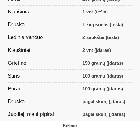
Kiaušinis
1 vnt (tešla)
Druska
1 žiupsnelis (tešla)
Ledinis vanduo
2 šaukštai (tešla)
Kiaušiniai
2 vnt (įdaras)
Grietinė
150 gramų (įdaras)
Sūris
100 gramų (įdaras)
Porai
100 gramų (įdaras)
Druska
pagal skonį (įdaras)
Juodieji malti pipirai
pagal skonį (įdaras)
Reklama