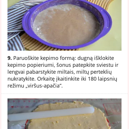
9.
Paruoškite kepimo formą: dugną išklokite
kepimo popieriumi, šonus patepkite sviestu ir
lengvai pabarstykite miltais, miltų perteklių
nukratykite. Orkaitę įkaitinkite iki 180 laipsnių
režimu „viršus-apačia“.