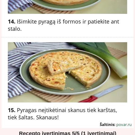
14.
Išimkite pyragą iš formos ir patiekite ant
stalo.
15.
Pyragas neįtikėtinai skanus tiek karštas,
tiek šaltas. Skanaus!
Šaltinis:
povar.ru
Recepto įvertinimas
5/5 (1 įvertinimai)