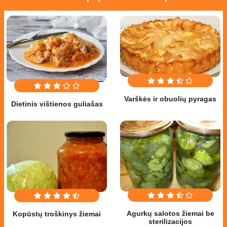
Varškės ir obuolių pyragas
Dietinis vištienos guliašas
Agurkų salotos žiemai be
Kopūstų troškinys žiemai
sterilizacijos