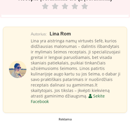
Lina Rom
Autorius:
Lina yra aistringa namų virtuvės šefė, kurios
didžiausias malonumas – dalintis išbandytais
ir mylimais šeimos receptais. Ji specializuojasi
greitai ir lengvai paruošiamais, bet visada
skaniais patiekalais, puikiai tinkančiais
užsiėmusioms šeimoms. Linos patirtis
kulinarijoje augo kartu su jos šeima, o dabar ji
savo praktiškais patarimais ir nuoširdžiais
receptais dalinasi su gaminimas.lt
skaitytojais. Jos tikslas – įkvėpti kiekvieną
atrasti gaminimo džiaugsmą.
Sekite
Facebook
Reklama