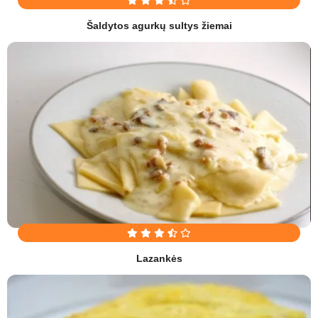
Šaldytos agurkų sultys žiemai
Lazankės