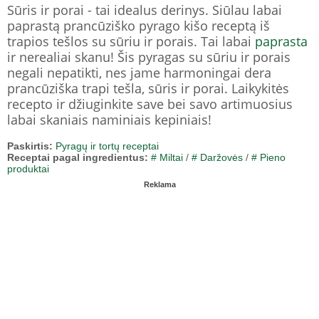
Sūris ir porai - tai idealus derinys. Siūlau labai
paprastą prancūziško pyrago kišo receptą iš
trapios tešlos su sūriu ir porais. Tai labai
paprasta
ir nerealiai skanu! Šis pyragas su sūriu ir porais
negali nepatikti, nes jame harmoningai dera
prancūziška trapi tešla, sūris ir porai. Laikykitės
recepto ir džiuginkite save bei savo artimuosius
labai skaniais naminiais kepiniais!
Paskirtis:
Pyragų ir tortų receptai
Receptai pagal ingredientus:
# Miltai
/
# Daržovės
/
# Pieno
produktai
Reklama