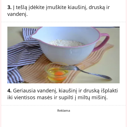
3.
Į tešlą įdėkite įmuškite kiaušinį, druską ir
vandenį.
4.
Geriausia vandenį, kiaušinį ir druską išplakti
iki vientisos masės ir supilti į miltų mišinį.
Reklama