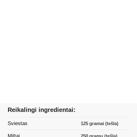
Reikalingi ingredientai:
Sviestas
125 gramai (tešla)
Miltai
250 gramų (tešla)