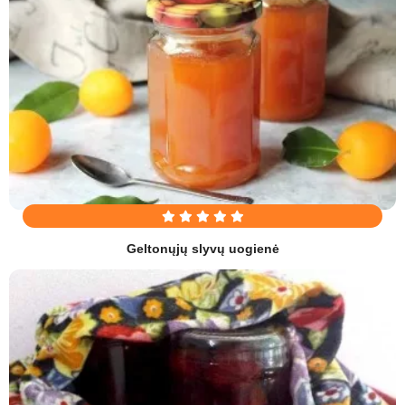
Geltonųjų slyvų uogienė