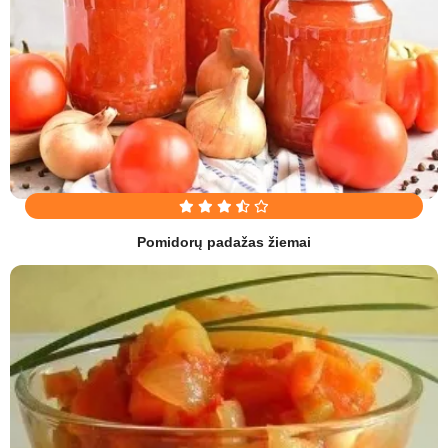
Pomidorų padažas žiemai