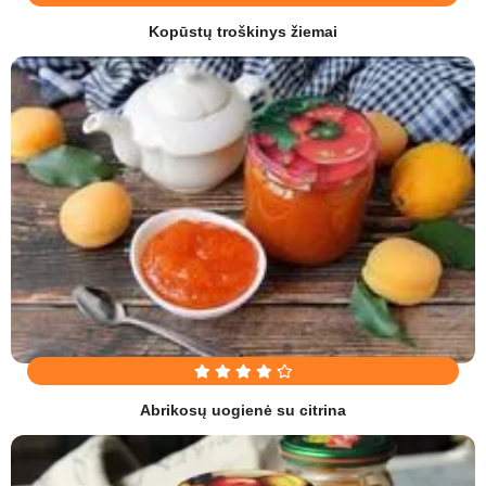
Kopūstų troškinys žiemai
Abrikosų uogienė su citrina