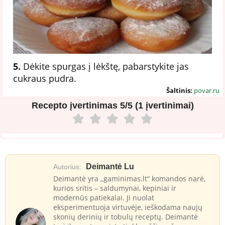
5.
Dėkite spurgas į lėkštę, pabarstykite jas
cukraus pudra.
Šaltinis:
povar.ru
Recepto įvertinimas
5/5 (1 įvertinimai)
Deimantė Lu
Autorius:
Deimantė yra „gaminimas.lt“ komandos narė,
kurios sritis – saldumynai, kepiniai ir
modernūs patiekalai. Ji nuolat
eksperimentuoja virtuvėje, ieškodama naujų
skonių derinių ir tobulų receptų. Deimantė