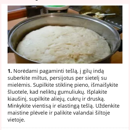
1.
Norėdami pagaminti tešlą, į gilų indą
suberkite miltus, persijotus per sietelį su
mielėmis. Supilkite stiklinę pieno, išmaišykite
šluotele, kad neliktų gumuliukų. Išplakite
kiaušinį, supilkite aliejų, cukrų ir druską.
Minkykite vientisą ir elastingą tešlą. Uždenkite
maistine plėvele ir palikite valandai šiltoje
vietoje.