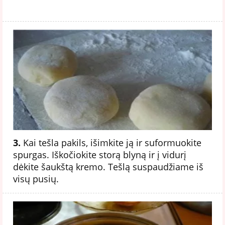
3.
Kai tešla pakils, išimkite ją ir suformuokite
spurgas. Iškočiokite storą blyną ir į vidurį
dėkite šaukštą kremo. Tešlą suspaudžiame iš
visų pusių.