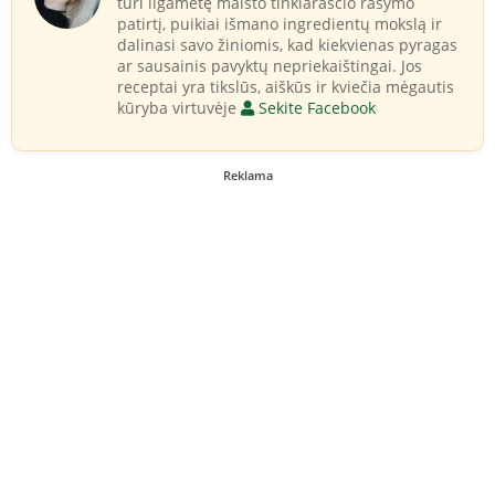
turi ilgametę maisto tinklaraščio rašymo
patirtį, puikiai išmano ingredientų mokslą ir
dalinasi savo žiniomis, kad kiekvienas pyragas
ar sausainis pavyktų nepriekaištingai. Jos
receptai yra tikslūs, aiškūs ir kviečia mėgautis
kūryba virtuvėje
Sekite Facebook
Reklama