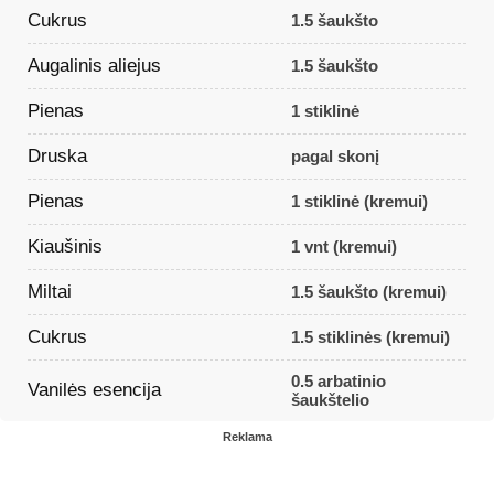
Cukrus
1.5 šaukšto
Augalinis aliejus
1.5 šaukšto
Pienas
1 stiklinė
Druska
pagal skonį
Pienas
1 stiklinė (kremui)
Kiaušinis
1 vnt (kremui)
Miltai
1.5 šaukšto (kremui)
Cukrus
1.5 stiklinės (kremui)
0.5 arbatinio
Vanilės esencija
šaukštelio
Reklama