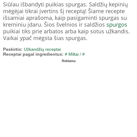
Siūlau išbandyti puikias spurgas. Saldžių kepinių
mėgėjai tikrai įvertins šį receptą! Šiame recepte
išsamiai aprašoma, kaip pasigaminti spurgas su
kreminiu įdaru. Šios švelnios ir saldžios
spurgos
puikiai tiks prie arbatos arba kaip sotus užkandis.
Vaikai ypač mėgsta šias spurgas.
Paskirtis:
Užkandžių receptai
Receptai pagal ingredientus:
# Miltai
/
#
Reklama