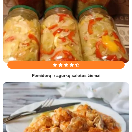
Pomidorų ir agurkų salotos žiemai