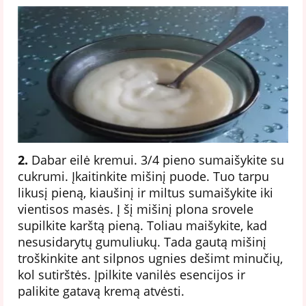
2.
Dabar eilė kremui. 3/4 pieno sumaišykite su
cukrumi. Įkaitinkite mišinį puode. Tuo tarpu
likusį pieną, kiaušinį ir miltus sumaišykite iki
vientisos masės. Į šį mišinį plona srovele
supilkite karštą pieną. Toliau maišykite, kad
nesusidarytų gumuliukų. Tada gautą mišinį
troškinkite ant silpnos ugnies dešimt minučių,
kol sutirštės. Įpilkite vanilės esencijos ir
palikite gatavą kremą atvėsti.