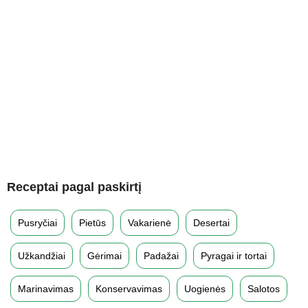
Receptai pagal paskirtį
Pusryčiai
Pietūs
Vakarienė
Desertai
Užkandžiai
Gėrimai
Padažai
Pyragai ir tortai
Marinavimas
Konservavimas
Uogienės
Salotos