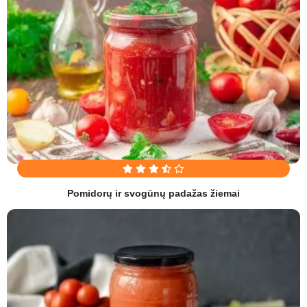
Pomidorų ir svogūnų padažas žiemai