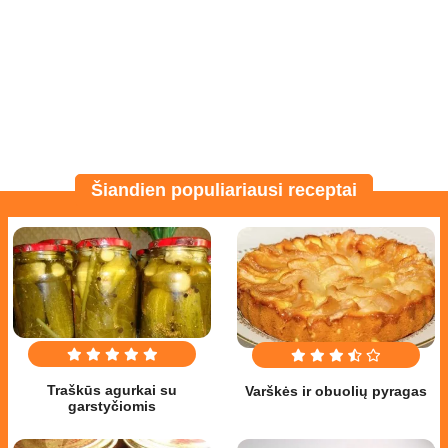
Šiandien populiariausi receptai
Traškūs agurkai su
Varškės ir obuolių pyragas
garstyčiomis