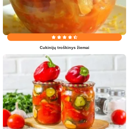
Cukinijų troškinys žiemai