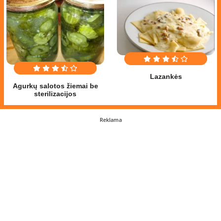
Lazankės
Agurkų salotos žiemai be
sterilizacijos
Reklama