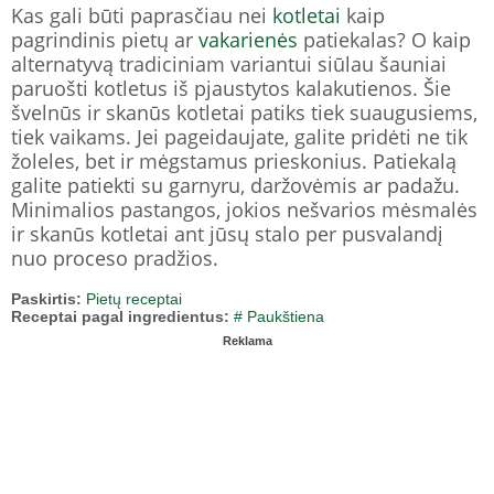
Kas gali būti paprasčiau nei
kotletai
kaip
pagrindinis pietų ar
vakarienės
patiekalas? O kaip
alternatyvą tradiciniam variantui siūlau šauniai
paruošti kotletus iš pjaustytos kalakutienos. Šie
švelnūs ir skanūs kotletai patiks tiek suaugusiems,
tiek vaikams. Jei pageidaujate, galite pridėti ne tik
žoleles, bet ir mėgstamus prieskonius. Patiekalą
galite patiekti su garnyru, daržovėmis ar padažu.
Minimalios pastangos, jokios nešvarios mėsmalės
ir skanūs kotletai ant jūsų stalo per pusvalandį
nuo proceso pradžios.
Paskirtis:
Pietų receptai
Receptai pagal ingredientus:
# Paukštiena
Reklama