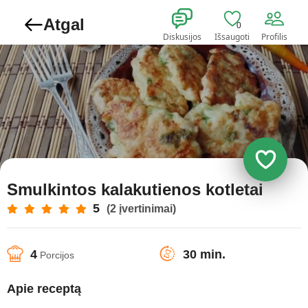
Atgal
0
Diskusijos
Išsaugoti
Profilis
Smulkintos kalakutienos kotletai
5
(2 įvertinimai)
4
30 min.
Porcijos
Apie receptą