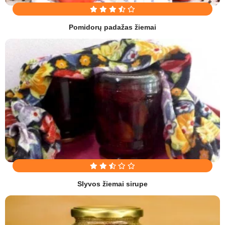
Pomidorų padažas žiemai
Slyvos žiemai sirupe