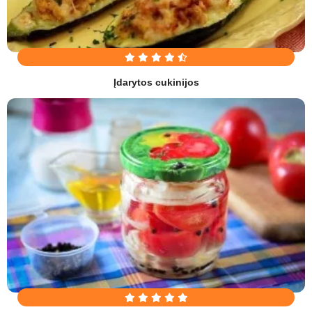
Įdarytos cukinijos