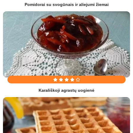
Pomidorai su svogūnais ir aliejumi žiemai
Karališkoji agrastų uogienė