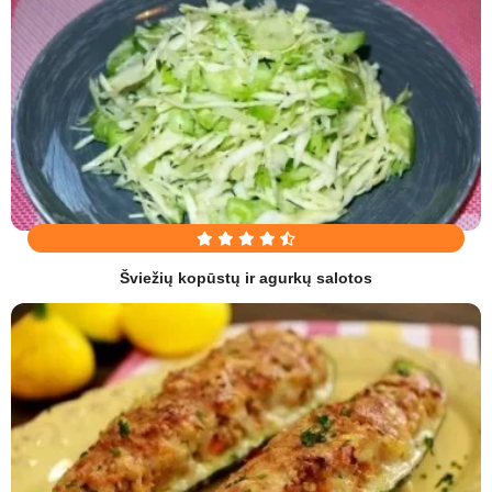
Šviežių kopūstų ir agurkų salotos