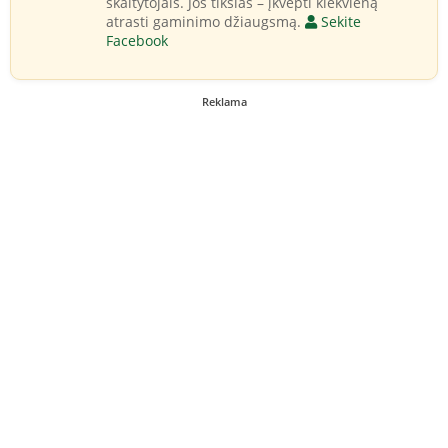
skaitytojais. Jos tikslas – įkvėpti kiekvieną
atrasti gaminimo džiaugsmą.
Sekite
Facebook
Reklama