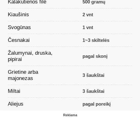
Kalakutienos filė
500 gramų
Kiaušinis
2 vnt
Svogūnas
1 vnt
Česnakai
1~3 skiltelės
Žalumynai, druska,
pagal skonį
pipirai
Grietine arba
3 šaukštai
majonezas
Miltai
3 šaukštai
Aliejus
pagal poreikį
Reklama