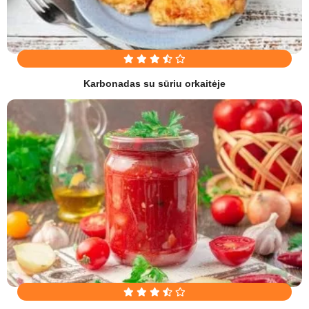
Karbonadas su sūriu orkaitėje