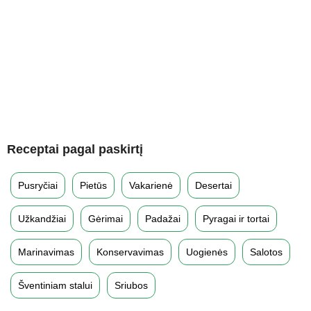
Receptai pagal paskirtį
Pusryčiai
Pietūs
Vakarienė
Desertai
Užkandžiai
Gėrimai
Padažai
Pyragai ir tortai
Marinavimas
Konservavimas
Uogienės
Salotos
Šventiniam stalui
Sriubos