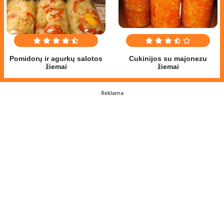
Pomidorų ir agurkų salotos
Cukinijos su majonezu
žiemai
žiemai
Reklama