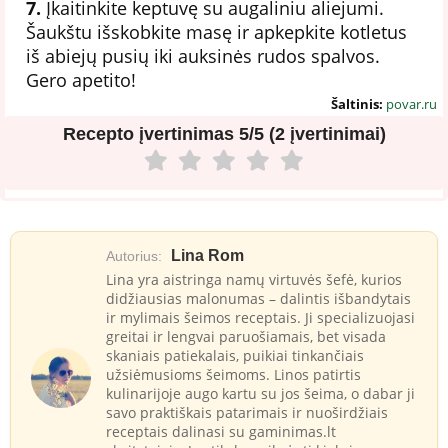
7.
Įkaitinkite keptuvę su augaliniu aliejumi.
Šaukštu išskobkite masę ir apkepkite kotletus
iš abiejų pusių iki auksinės rudos spalvos.
Gero apetito!
Šaltinis:
povar.ru
Recepto įvertinimas
5/5 (2 įvertinimai)
Lina Rom
Autorius:
Lina yra aistringa namų virtuvės šefė, kurios
didžiausias malonumas – dalintis išbandytais
ir mylimais šeimos receptais. Ji specializuojasi
greitai ir lengvai paruošiamais, bet visada
skaniais patiekalais, puikiai tinkančiais
užsiėmusioms šeimoms. Linos patirtis
kulinarijoje augo kartu su jos šeima, o dabar ji
savo praktiškais patarimais ir nuoširdžiais
receptais dalinasi su gaminimas.lt