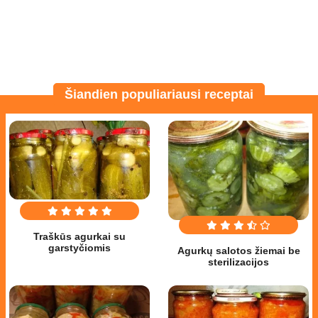
Šiandien populiariausi receptai
Traškūs agurkai su
garstyčiomis
Agurkų salotos žiemai be
sterilizacijos