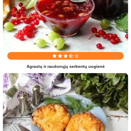
Agrastų ir raudonųjų serbentų uogienė