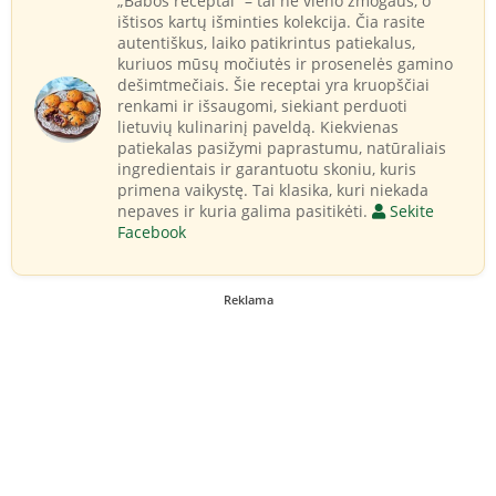
„Babos receptai“ – tai ne vieno žmogaus, o
ištisos kartų išminties kolekcija. Čia rasite
autentiškus, laiko patikrintus patiekalus,
kuriuos mūsų močiutės ir prosenelės gamino
dešimtmečiais. Šie receptai yra kruopščiai
renkami ir išsaugomi, siekiant perduoti
lietuvių kulinarinį paveldą. Kiekvienas
patiekalas pasižymi paprastumu, natūraliais
ingredientais ir garantuotu skoniu, kuris
primena vaikystę. Tai klasika, kuri niekada
nepaves ir kuria galima pasitikėti.
Sekite
Facebook
Reklama