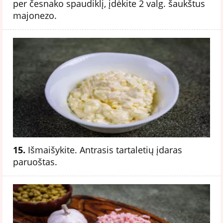
per česnako spaudiklį, įdėkite 2 valg. šaukštus
majonezo.
15.
Išmaišykite. Antrasis tartaletių įdaras
paruoštas.