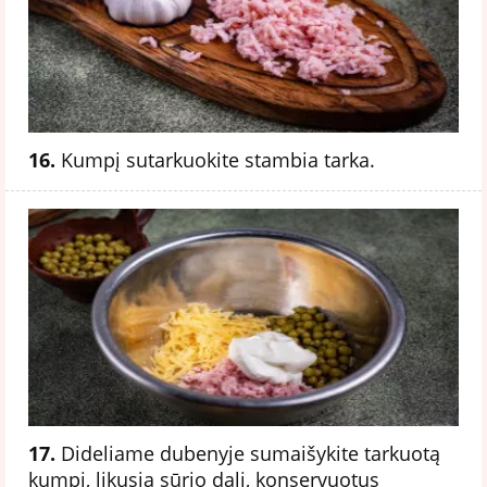
16.
Kumpį sutarkuokite stambia tarka.
17.
Dideliame dubenyje sumaišykite tarkuotą
kumpį, likusią sūrio dalį, konservuotus