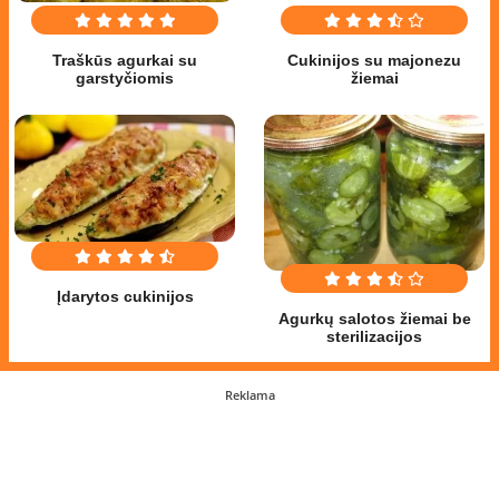
Traškūs agurkai su
Cukinijos su majonezu
garstyčiomis
žiemai
Įdarytos cukinijos
Agurkų salotos žiemai be
sterilizacijos
Reklama