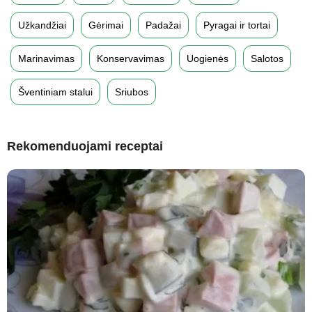
Užkandžiai
Gėrimai
Padažai
Pyragai ir tortai
Marinavimas
Konservavimas
Uogienės
Salotos
Šventiniam stalui
Sriubos
Rekomenduojami receptai