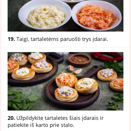
19.
Taigi, tartaletėms paruošti trys įdarai.
20.
Užpildykite tartaletes šiais įdarais ir
patiekite iš karto prie stalo.