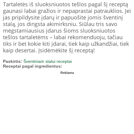
Tartaletės iš sluoksniuotos tešlos pagal šį receptą
gaunasi labai gražios ir nepaprastai patrauklios. Jei
jas pripildysite įdarų ir papuošite jomis šventinį
stalą, jos dingsta akimirksniu. Siūlau tris savo
mėgstamiausius įdarus šioms sluoksniuotos
tešlos tartaletėms – labai rekomenduoju, tačiau
tiks ir bet kokie kiti įdarai, tiek kaip užkandžiai, tiek
kaip desertai. Įsidėmėkite šį receptą!
Paskirtis:
Šventiniam stalui receptai
Receptai pagal ingredientus:
Reklama