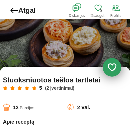
Atgal
0
Diskusijos
Išsaugoti
Profilis
Sluoksniuotos tešlos tartletai
5
(2 įvertinimai)
12
2 val.
Porcijos
Apie receptą