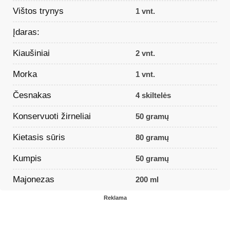
Vištos trynys
1 vnt.
Įdaras:
Kiaušiniai
2 vnt.
Morka
1 vnt.
Česnakas
4 skiltelės
Konservuoti žirneliai
50 gramų
Kietasis sūris
80 gramų
Kumpis
50 gramų
Majonezas
200 ml
Reklama