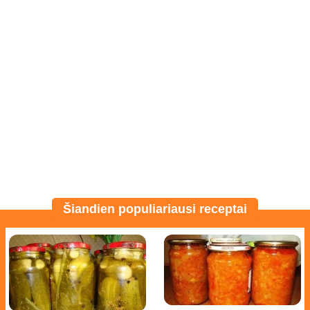
Šiandien populiariausi receptai