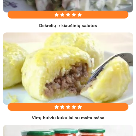
Dešrelių ir kiaušinių salotos
Virtų bulvių kukuliai su malta mėsa