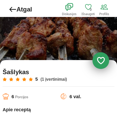
Atgal
0
Diskusijos
Išsaugoti
Profilis
Šašlykas
5
(1 įvertinimai)
6
6 val.
Porcijos
Apie receptą