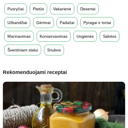
Pusryčiai
Pietūs
Vakarienė
Desertai
Užkandžiai
Gėrimai
Padažai
Pyragai ir tortai
Marinavimas
Konservavimas
Uogienės
Salotos
Šventiniam stalui
Sriubos
Rekomenduojami receptai