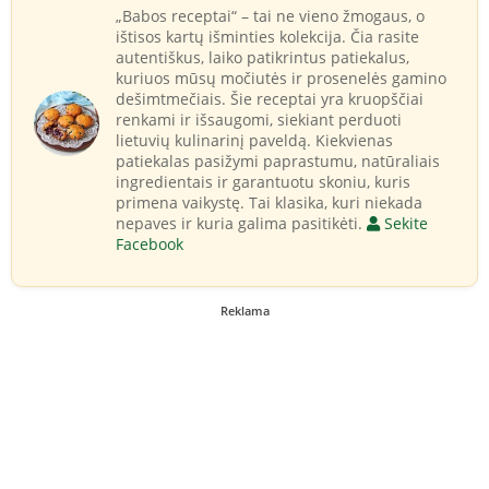
„Babos receptai“ – tai ne vieno žmogaus, o
ištisos kartų išminties kolekcija. Čia rasite
autentiškus, laiko patikrintus patiekalus,
kuriuos mūsų močiutės ir prosenelės gamino
dešimtmečiais. Šie receptai yra kruopščiai
renkami ir išsaugomi, siekiant perduoti
lietuvių kulinarinį paveldą. Kiekvienas
patiekalas pasižymi paprastumu, natūraliais
ingredientais ir garantuotu skoniu, kuris
primena vaikystę. Tai klasika, kuri niekada
nepaves ir kuria galima pasitikėti.
Sekite
Facebook
Reklama