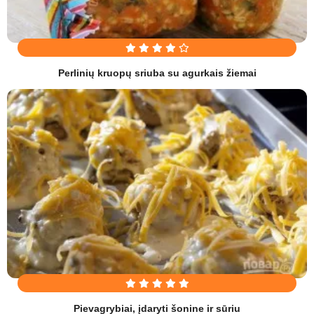
Perlinių kruopų sriuba su agurkais žiemai
Pievagrybiai, įdaryti šonine ir sūriu