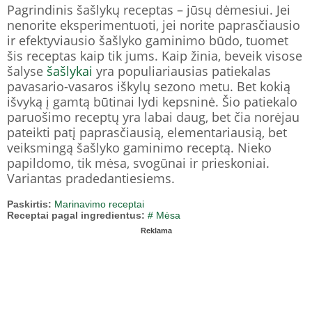
Pagrindinis šašlykų receptas – jūsų dėmesiui. Jei
nenorite eksperimentuoti, jei norite paprasčiausio
ir efektyviausio šašlyko gaminimo būdo, tuomet
šis receptas kaip tik jums. Kaip žinia, beveik visose
šalyse
šašlykai
yra populiariausias patiekalas
pavasario-vasaros iškylų ​​sezono metu. Bet kokią
išvyką į gamtą būtinai lydi kepsninė. Šio patiekalo
paruošimo receptų yra labai daug, bet čia norėjau
pateikti patį paprasčiausią, elementariausią, bet
veiksmingą šašlyko gaminimo receptą. Nieko
papildomo, tik mėsa, svogūnai ir prieskoniai.
Variantas pradedantiesiems.
Paskirtis:
Marinavimo receptai
Receptai pagal ingredientus:
# Mėsa
Reklama