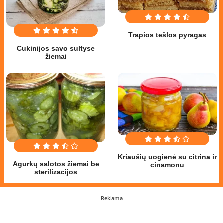
Trapios tešlos pyragas
Cukinijos savo sultyse
žiemai
Kriaušių uogienė su citrina ir
Agurkų salotos žiemai be
cinamonu
sterilizacijos
Reklama