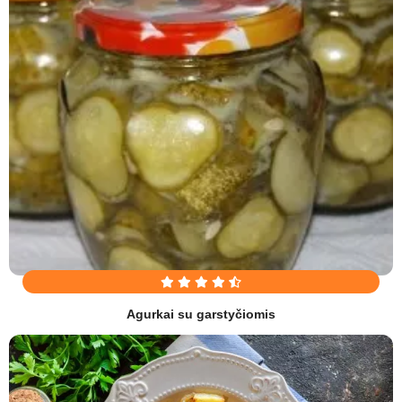
Agurkai su garstyčiomis