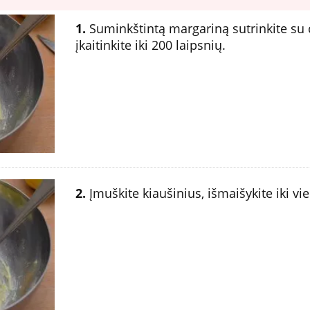
1.
Suminkštintą margariną sutrinkite su c
įkaitinkite iki 200 laipsnių.
2.
Įmuškite kiaušinius, išmaišykite iki vi