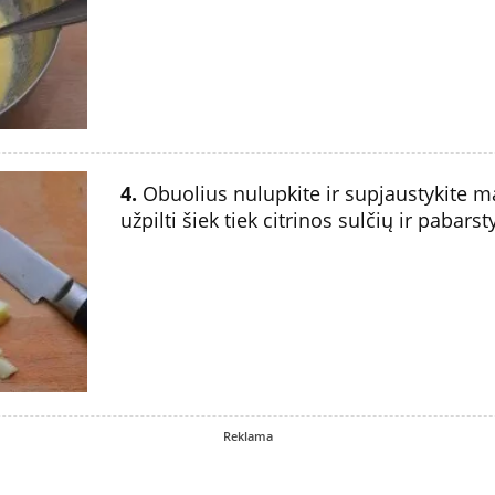
4.
Obuolius nulupkite ir supjaustykite ma
užpilti šiek tiek citrinos sulčių ir pabars
Reklama