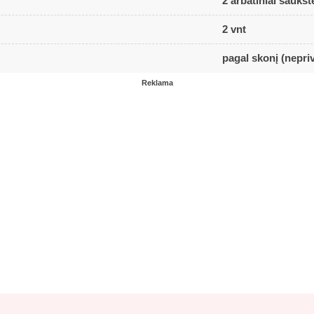
2 arbatiniai šaukšte
2 vnt
pagal skonį (nepri
Reklama