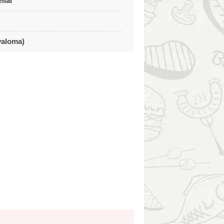
liai
valoma)