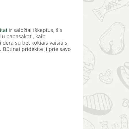
itai
ir saldžiai iškeptus, šis
riu papasakoti, kaip
dera su bet kokiais vaisiais,
 Būtinai pridėkite jį prie savo