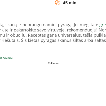
45 min.
tą, skanų ir nebrangų naminį pyragą. Jei mėgstate
gre
nkite ir pakartokite savo virtuvėje. rekomenduoju! No
 ir obuoliu. Receptas gana universalus, tešla puikiai 
riešutais. Šis kietas pyragas skanus šiltas arba šaltas.
/
# Vaisiai
Reklama