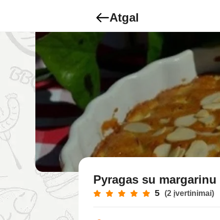
Atgal
Pyragas su margarinu
5
(2 įvertinimai)