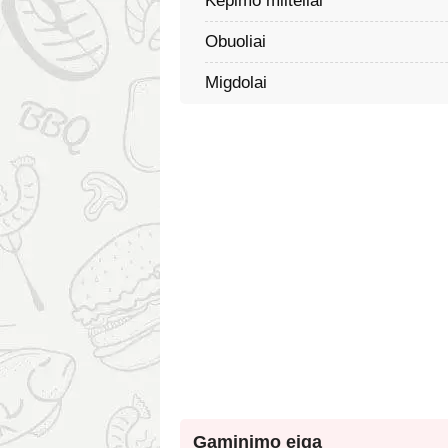
Kepimo milteliai
Obuoliai
Migdolai
Gaminimo eiga