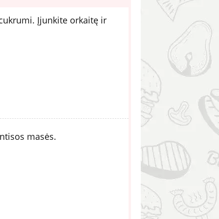
ukrumi. Įjunkite orkaitę ir
entisos masės.