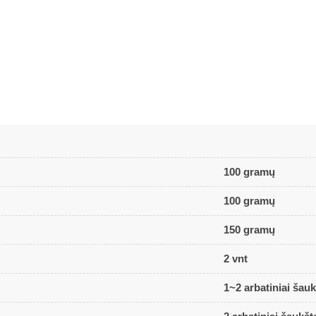
100 gramų
100 gramų
150 gramų
2 vnt
1~2 arbatiniai šauk