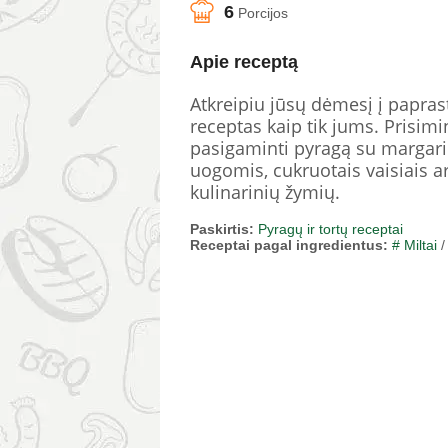
6
Porcijos
Apie receptą
Atkreipiu jūsų dėmesį į papras
receptas kaip tik jums. Prisimi
pasigaminti pyragą su margarinu
uogomis, cukruotais vaisiais ar 
kulinarinių žymių.
Paskirtis:
Pyragų ir tortų receptai
Receptai pagal ingredientus:
# Miltai