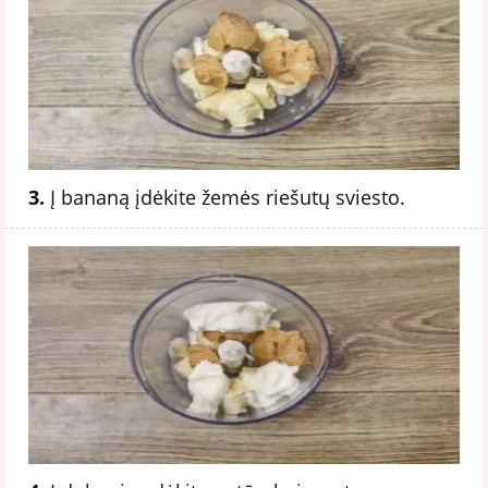
3.
Į bananą įdėkite žemės riešutų sviesto.