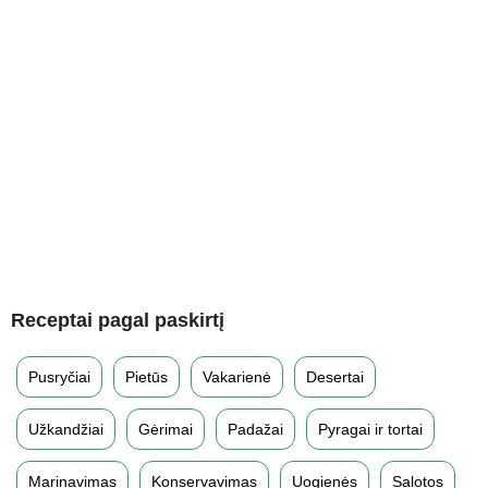
Receptai pagal paskirtį
Pusryčiai
Pietūs
Vakarienė
Desertai
Užkandžiai
Gėrimai
Padažai
Pyragai ir tortai
Marinavimas
Konservavimas
Uogienės
Salotos