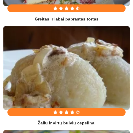
Greitas ir labai paprastas tortas
Žalių ir virtų bulvių cepelinai