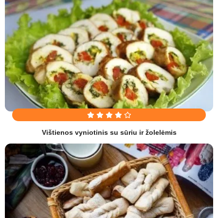
Vištienos vyniotinis su sūriu ir žolelėmis