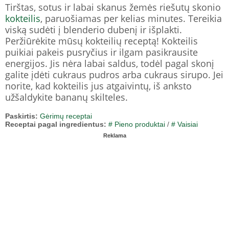
Tirštas, sotus ir labai skanus žemės riešutų skonio
kokteilis
, paruošiamas per kelias minutes. Tereikia
viską sudėti į blenderio dubenį ir išplakti.
Peržiūrėkite mūsų kokteilių receptą! Kokteilis
puikiai pakeis pusryčius ir ilgam pasikrausite
energijos. Jis nėra labai saldus, todėl pagal skonį
galite įdėti cukraus pudros arba cukraus sirupo. Jei
norite, kad kokteilis jus atgaivintų, iš anksto
užšaldykite bananų skilteles.
Paskirtis:
Gėrimų receptai
Receptai pagal ingredientus:
# Pieno produktai
/
# Vaisiai
Reklama