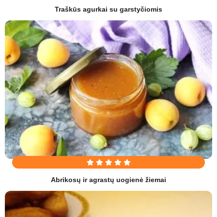
Traškūs agurkai su garstyčiomis
Abrikosų ir agrastų uogienė žiemai