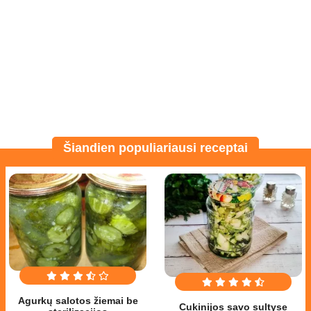
Šiandien populiariausi receptai
Agurkų salotos žiemai be
Cukinijos savo sultyse