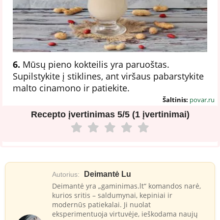
6.
Mūsų pieno kokteilis yra paruoštas.
Supilstykite į stiklines, ant viršaus pabarstykite
malto cinamono ir patiekite.
Šaltinis:
povar.ru
Recepto įvertinimas
5/5 (1 įvertinimai)
Deimantė Lu
Autorius:
Deimantė yra „gaminimas.lt“ komandos narė,
kurios sritis – saldumynai, kepiniai ir
modernūs patiekalai. Ji nuolat
eksperimentuoja virtuvėje, ieškodama naujų