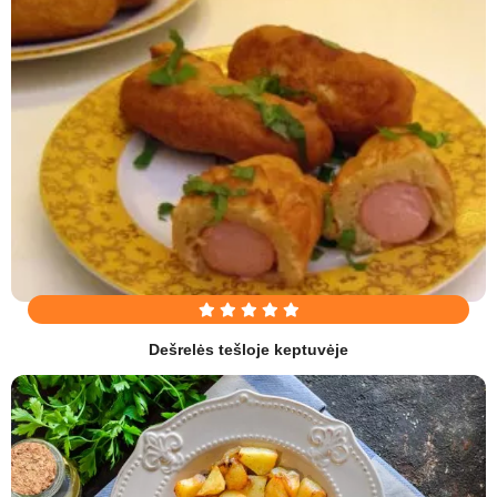
Dešrelės tešloje keptuvėje