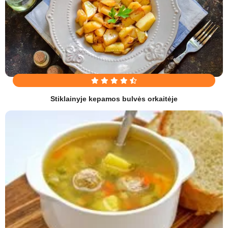
Stiklainyje kepamos bulvės orkaitėje