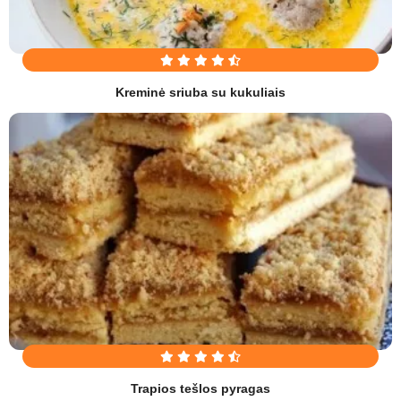
Kreminė sriuba su kukuliais
Trapios tešlos pyragas