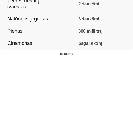
Žemės riešutų
2 šaukštai
sviestas
Natūralus jogurtas
3 šaukštai
Pienas
300 mililitrų
Cinamonas
pagal skonį
Reklama