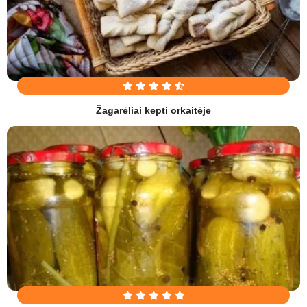
Žagarėliai kepti orkaitėje