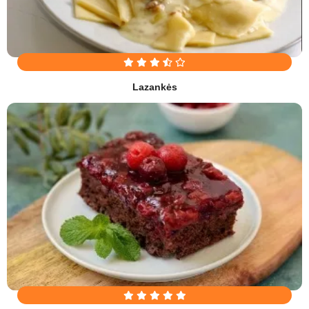
Lazankės