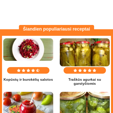
Šiandien populiariausi receptai
Kopūstų ir burokėlių salotos
Traškūs agurkai su
garstyčiomis