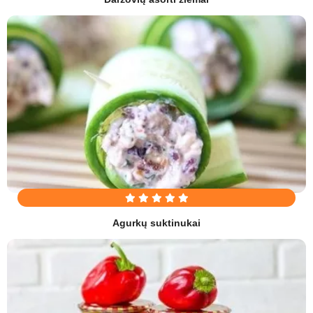
Agurkų suktinukai