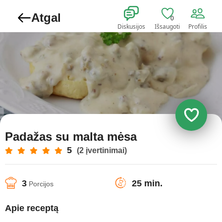
Atgal
0
Diskusijos
Išsaugoti
Profilis
Padažas su malta mėsa
5
(2 įvertinimai)
3
25 min.
Porcijos
Apie receptą