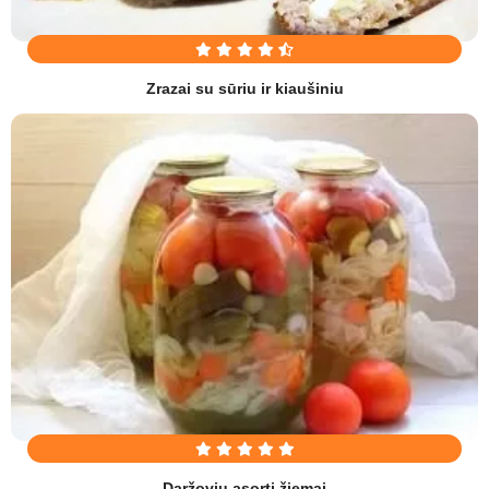
Zrazai su sūriu ir kiaušiniu
Daržovių asorti žiemai