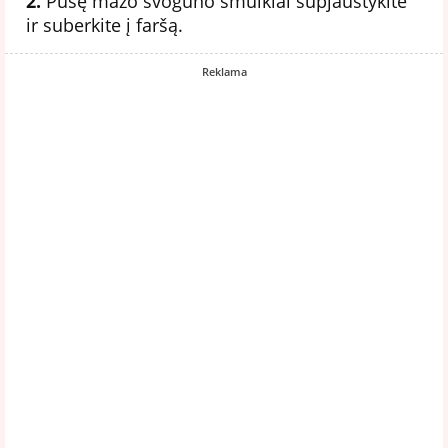
2.
Pusę mažo svogūno smulkiai supjaustykite
ir suberkite į faršą.
Reklama