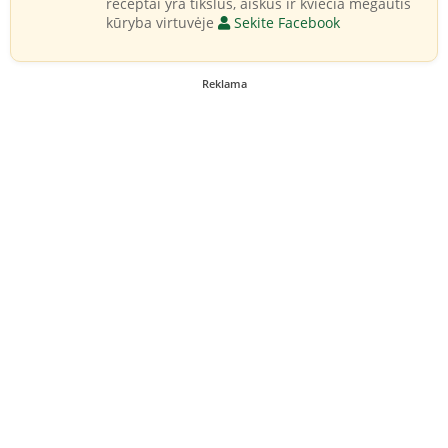
receptai yra tikslūs, aiškūs ir kviečia mėgautis
kūryba virtuvėje
Sekite Facebook
Reklama