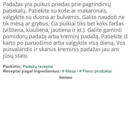
Padažas yra puikus priedas prie pagrindinių
patiekalų. Patiekite su koše ar makaronais,
valgykite su duona ar bulvėmis. Galite naudoti ne
tik mėsą ar grybus, čia puikiai tiks bet koks faršas
(vištiena, kiauliena, jautiena ir kt.). Galite gaminti
pomidorų padažą arba kreminį padažą. Patiekite iš
karto po paruošimo arba valgykite visą dieną. Vos
pusvalandis ir skanus kreminis padažas jau ant
jūsų stalo.
Paskirtis:
Padažų receptai
Receptai pagal ingredientus:
# Mėsa
/
# Pieno produktai
Reklama