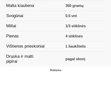
Malta kiauliena
350 gramų
Svogūnai
0.5 vnt
Miltai
1/3 stiklinės
Pienas
4 stiklinės
Vištienos prieskoniai
1 šaukštelis
Druska ir malti
pagal skonį
pipirai
Reklama