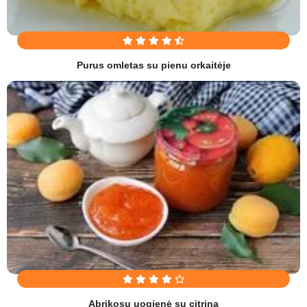
Purus omletas su pienu orkaitėje
Abrikosų uogienė su citrina