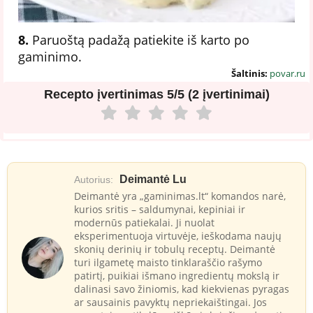
8.
Paruoštą padažą patiekite iš karto po
gaminimo.
Šaltinis:
povar.ru
Recepto įvertinimas
5/5 (2 įvertinimai)
Deimantė Lu
Autorius:
Deimantė yra „gaminimas.lt“ komandos narė,
kurios sritis – saldumynai, kepiniai ir
modernūs patiekalai. Ji nuolat
eksperimentuoja virtuvėje, ieškodama naujų
skonių derinių ir tobulų receptų. Deimantė
turi ilgametę maisto tinklaraščio rašymo
patirtį, puikiai išmano ingredientų mokslą ir
dalinasi savo žiniomis, kad kiekvienas pyragas
ar sausainis pavyktų nepriekaištingai. Jos