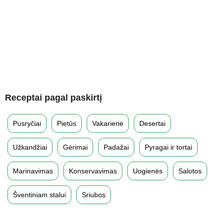
Receptai pagal paskirtį
Pusryčiai
Pietūs
Vakarienė
Desertai
Užkandžiai
Gėrimai
Padažai
Pyragai ir tortai
Marinavimas
Konservavimas
Uogienės
Salotos
Šventiniam stalui
Sriubos