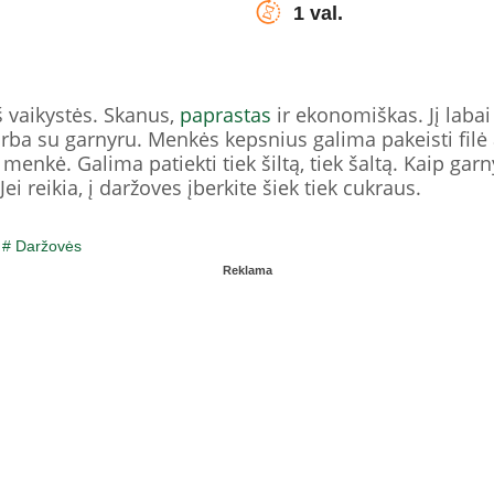
1 val.
 vaikystės. Skanus,
paprastas
ir ekonomiškas. Jį labai
 arba su garnyru. Menkės kepsnius galima pakeisti filė
enkė. Galima patiekti tiek šiltą, tiek šaltą. Kaip garny
Jei reikia, į daržoves įberkite šiek tiek cukraus.
/
# Daržovės
Reklama