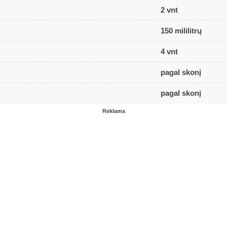
2 vnt
150 mililitrų
4 vnt
pagal skonį
pagal skonį
Reklama