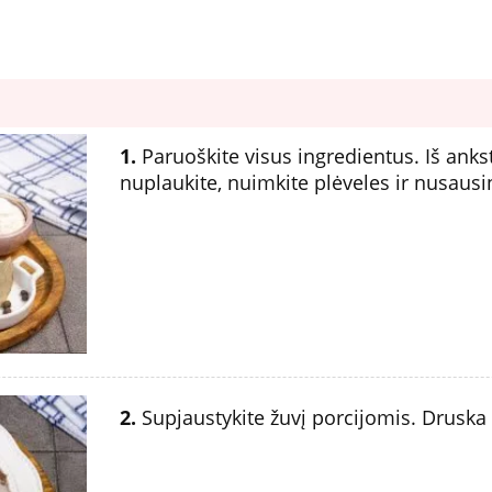
1.
Paruoškite visus ingredientus. Iš anksto
nuplaukite, nuimkite plėveles ir nusausin
2.
Supjaustykite žuvį porcijomis. Druska i