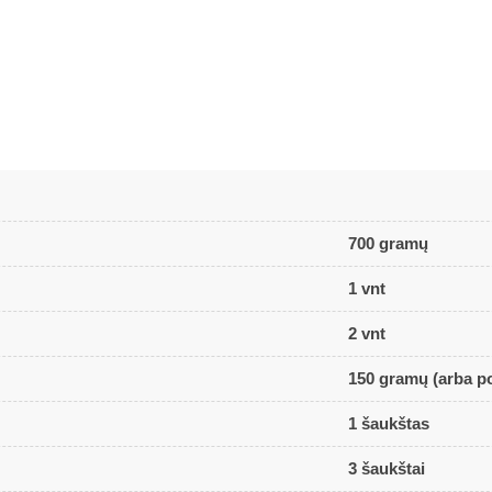
700 gramų
1 vnt
2 vnt
150 gramų (arba p
1 šaukštas
3 šaukštai