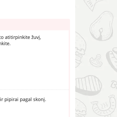
 atitirpinkite žuvį,
kite.
r pipirai pagal skonį.