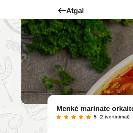
Atgal
Menkė marinate orkait
5
(2 įvertinimai)