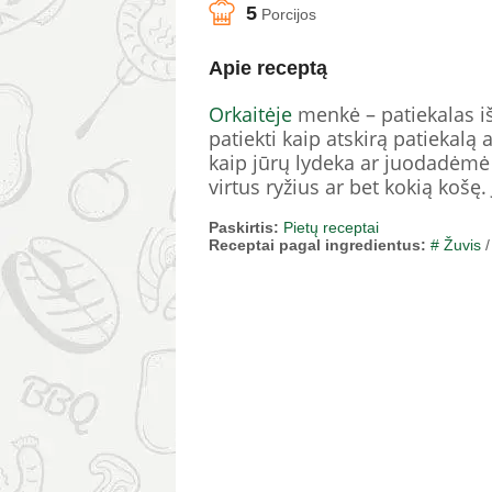
5
Porcijos
Apie receptą
Orkaitėje
menkė – patiekalas iš
patiekti kaip atskirą patiekalą
kaip jūrų lydeka ar juodadėmė m
virtus ryžius ar bet kokią košę. 
Paskirtis:
Pietų receptai
Receptai pagal ingredientus:
# Žuvis