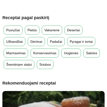
Receptai pagal paskirtį
Pusryčiai
Pietūs
Vakarienė
Desertai
Užkandžiai
Gėrimai
Padažai
Pyragai ir tortai
Marinavimas
Konservavimas
Uogienės
Salotos
Šventiniam stalui
Sriubos
Rekomenduojami receptai