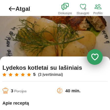
Atgal
0
Diskusijos
Išsaugoti
Profilis
Lydekos kotletai su lašiniais
5
(3 įvertinimai)
3
40 min.
Porcijos
Apie receptą