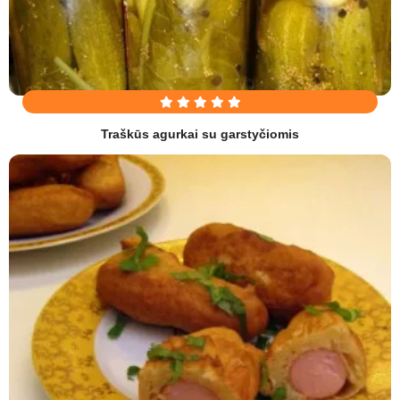
Traškūs agurkai su garstyčiomis