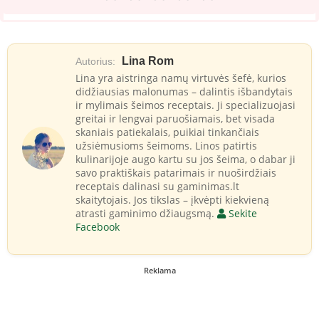
Lina Rom
Autorius:
Lina yra aistringa namų virtuvės šefė, kurios
didžiausias malonumas – dalintis išbandytais
ir mylimais šeimos receptais. Ji specializuojasi
greitai ir lengvai paruošiamais, bet visada
skaniais patiekalais, puikiai tinkančiais
užsiėmusioms šeimoms. Linos patirtis
kulinarijoje augo kartu su jos šeima, o dabar ji
savo praktiškais patarimais ir nuoširdžiais
receptais dalinasi su gaminimas.lt
skaitytojais. Jos tikslas – įkvėpti kiekvieną
atrasti gaminimo džiaugsmą.
Sekite
Facebook
Reklama