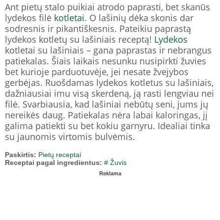
Ant pietų stalo puikiai atrodo paprasti, bet skanūs
lydekos filė
kotletai
. O lašinių dėka skonis dar
sodresnis ir pikantiškesnis. Pateikiu paprastą
lydekos kotletų su lašiniais receptą!
Lydekos
kotletai su lašiniais – gana paprastas ir nebrangus
patiekalas. Šiais laikais nesunku nusipirkti žuvies
bet kurioje parduotuvėje, jei nesate žvejybos
gerbėjas. Ruošdamas lydekos kotletus su lašiniais,
dažniausiai imu visą skerdeną, ją rasti lengviau nei
filė. Svarbiausia, kad lašiniai nebūtų seni, jums jų
nereikės daug. Patiekalas nėra labai kaloringas, jį
galima patiekti su bet kokiu garnyru. Idealiai tinka
su jaunomis virtomis bulvėmis.
Paskirtis:
Pietų receptai
Receptai pagal ingredientus:
# Žuvis
Reklama