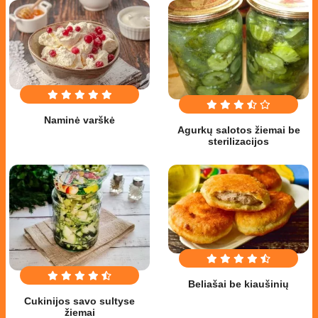
Naminė varškė
Agurkų salotos žiemai be
sterilizacijos
Beliašai be kiaušinių
Cukinijos savo sultyse
žiemai