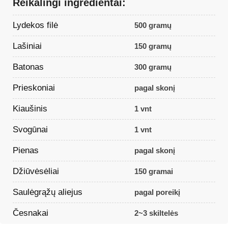
Reikalingi ingredientai:
Lydekos filė
500 gramų
Lašiniai
150 gramų
Batonas
300 gramų
Prieskoniai
pagal skonį
Kiaušinis
1 vnt
Svogūnai
1 vnt
Pienas
pagal skonį
Džiūvėsėliai
150 gramai
Saulėgrąžų aliejus
pagal poreikį
Česnakai
2~3 skiltelės