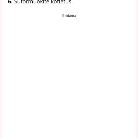
6.
Suformuokite kotletus.
Reklama