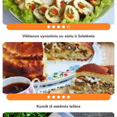
Vištienos vyniotinis su sūriu ir žolelėmis
Kurnik iš mielinės tešlos