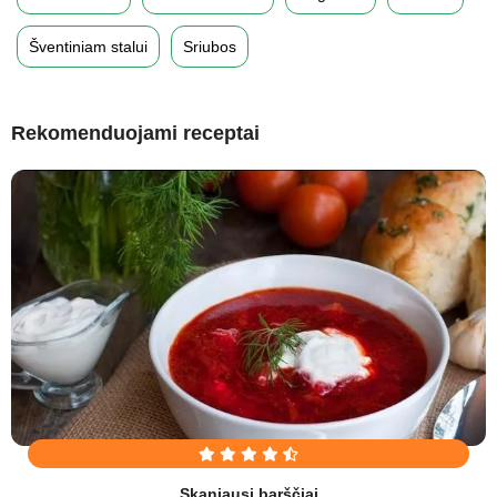
Šventiniam stalui
Sriubos
Rekomenduojami receptai
Skaniausi barščiai