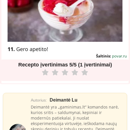
11.
Gero apetito!
Šaltinis:
povar.ru
Recepto įvertinimas
5/5 (1 įvertinimai)
Deimantė Lu
Autorius:
Deimantė yra „gaminimas.lt“ komandos narė,
kurios sritis – saldumynai, kepiniai ir
modernūs patiekalai. Ji nuolat
eksperimentuoja virtuvėje, ieškodama naujų
skonių derinių ir tobulų receptų. Deimantė