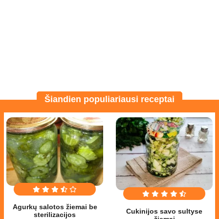
Šiandien populiariausi receptai
Agurkų salotos žiemai be
Cukinijos savo sultyse
sterilizacijos
žiemai