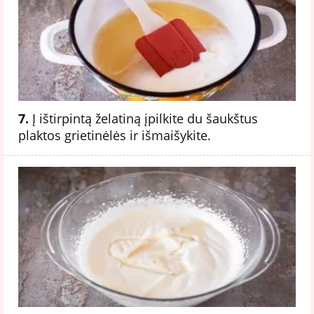
7.
Į ištirpintą želatiną įpilkite du šaukštus
plaktos grietinėlės ir išmaišykite.