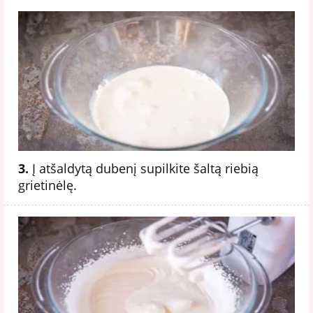
3.
Į atšaldytą dubenį supilkite šaltą riebią
grietinėlę.