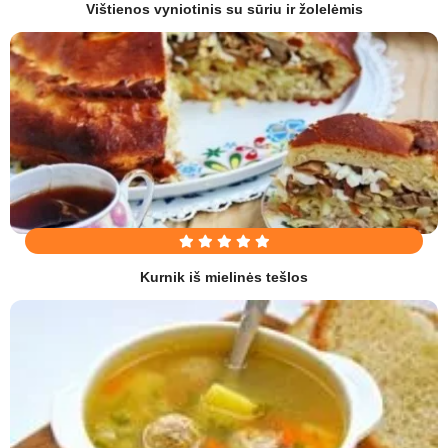
Vištienos vyniotinis su sūriu ir žolelėmis
Kurnik iš mielinės tešlos