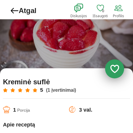
Atgal
0
Diskusijos
Išsaugoti
Profilis
Kreminė suflė
5
(1 įvertinimai)
1
3 val.
Porcija
Apie receptą