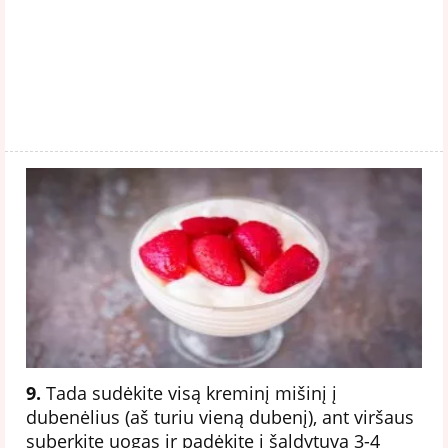
9.
Tada sudėkite visą kreminį mišinį į
dubenėlius (aš turiu vieną dubenį), ant viršaus
suberkite uogas ir padėkite į šaldytuvą 3-4