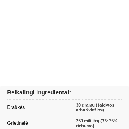
Reikalingi ingredientai:
30 gramų (šaldytos
Braškės
arba šviežios)
250 mililitrų (33~35%
Grietinėlė
riebumo)