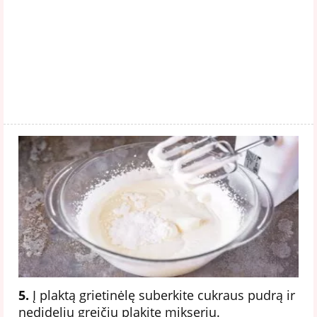
5.
Į plaktą grietinėlę suberkite cukraus pudrą ir
nedideliu greičiu plakite mikseriu.