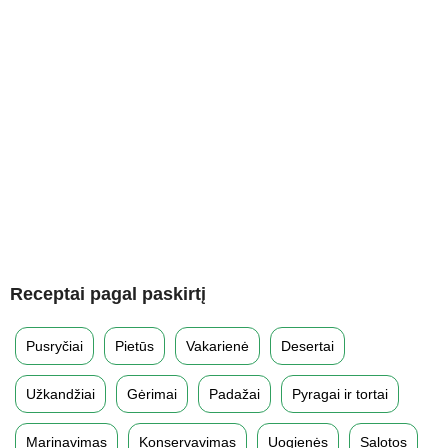
Receptai pagal paskirtį
Pusryčiai
Pietūs
Vakarienė
Desertai
Užkandžiai
Gėrimai
Padažai
Pyragai ir tortai
Marinavimas
Konservavimas
Uogienės
Salotos