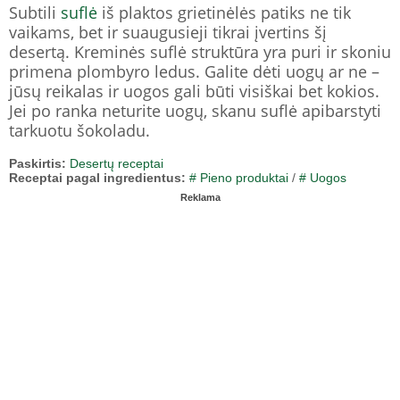
Subtili
suflė
iš plaktos grietinėlės patiks ne tik
vaikams, bet ir suaugusieji tikrai įvertins šį
desertą. Kreminės suflė struktūra yra puri ir skoniu
primena plombyro ledus. Galite dėti uogų ar ne –
jūsų reikalas ir uogos gali būti visiškai bet kokios.
Jei po ranka neturite uogų, skanu suflė apibarstyti
tarkuotu šokoladu.
Paskirtis:
Desertų receptai
Receptai pagal ingredientus:
# Pieno produktai
/
# Uogos
Reklama