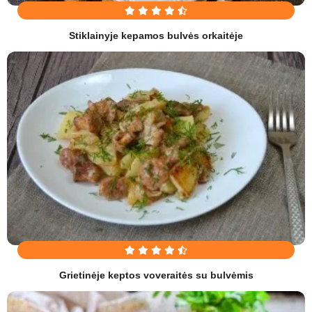
Stiklainyje kepamos bulvės orkaitėje
Grietinėje keptos voveraitės su bulvėmis