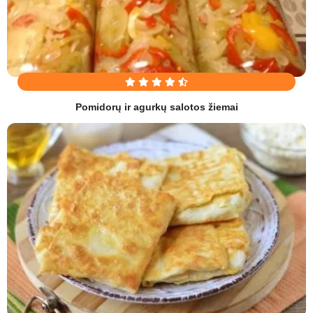
Pomidorų ir agurkų salotos žiemai