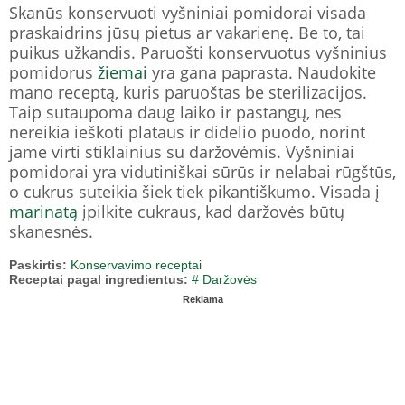
Skanūs konservuoti vyšniniai pomidorai visada
praskaidrins jūsų pietus ar vakarienę. Be to, tai
puikus užkandis. Paruošti konservuotus vyšninius
pomidorus
žiemai
yra gana paprasta. Naudokite
mano receptą, kuris paruoštas be sterilizacijos.
Taip sutaupoma daug laiko ir pastangų, nes
nereikia ieškoti plataus ir didelio puodo, norint
jame virti stiklainius su daržovėmis. Vyšniniai
pomidorai yra vidutiniškai sūrūs ir nelabai rūgštūs,
o cukrus suteikia šiek tiek pikantiškumo. Visada į
marinatą
įpilkite cukraus, kad daržovės būtų
skanesnės.
Paskirtis:
Konservavimo receptai
Receptai pagal ingredientus:
# Daržovės
Reklama