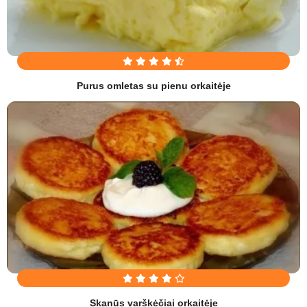
Purus omletas su pienu orkaitėje
Skanūs varškėčiai orkaitėje