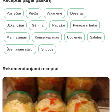
Receptai pagal paskirtį
Pusryčiai
Pietūs
Vakarienė
Desertai
Užkandžiai
Gėrimai
Padažai
Pyragai ir tortai
Marinavimas
Konservavimas
Uogienės
Salotos
Šventiniam stalui
Sriubos
Rekomenduojami receptai