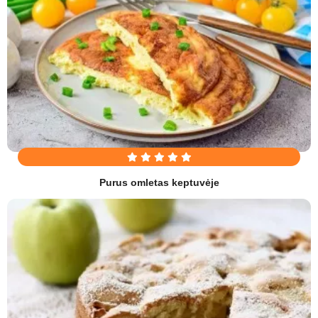
Purus omletas keptuvėje