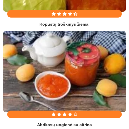
Kopūstų troškinys žiemai
Abrikosų uogienė su citrina