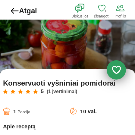
Atgal
0
Diskusijos
Išsaugoti
Profilis
Konservuoti vyšniniai pomidorai
5
(1 įvertinimai)
1
10 val.
Porcija
Apie receptą