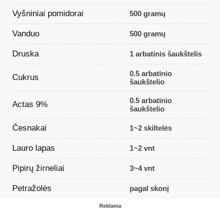
Vyšniniai pomidorai
500 gramų
Vanduo
500 gramų
Druska
1 arbatinis šaukštelis
0.5 arbatinio
Cukrus
šaukštelio
0.5 arbatinio
Actas 9%
šaukštelio
Česnakai
1~2 skiltelės
Lauro lapas
1~2 vnt
Pipirų žirneliai
3~4 vnt
Petražolės
pagal skonį
Reklama