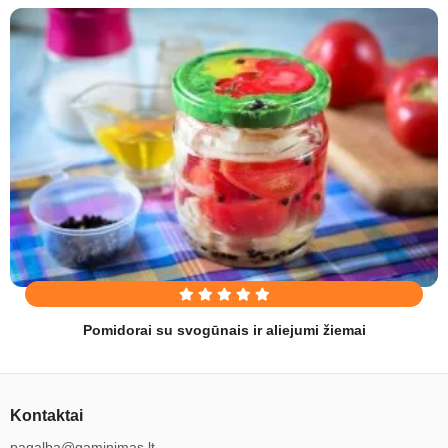
Pomidorai su svogūnais ir aliejumi žiemai
Kontaktai
pagalba@gaminimas.lt