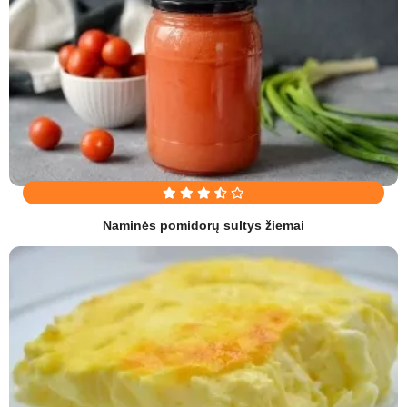
Naminės pomidorų sultys žiemai