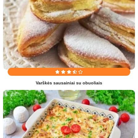
Varškės sausainiai su obuoliais