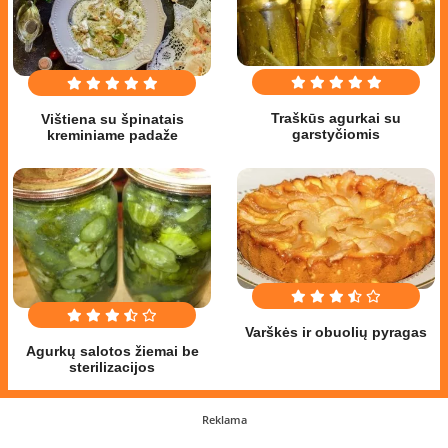
Traškūs agurkai su
Vištiena su špinatais
garstyčiomis
kreminiame padaže
Varškės ir obuolių pyragas
Agurkų salotos žiemai be
sterilizacijos
Reklama