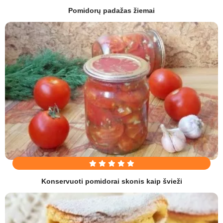
Pomidorų padažas žiemai
Konservuoti pomidorai skonis kaip švieži