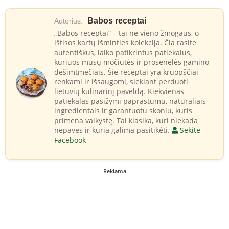
Babos receptai
Autorius:
„Babos receptai“ – tai ne vieno žmogaus, o
ištisos kartų išminties kolekcija. Čia rasite
autentiškus, laiko patikrintus patiekalus,
kuriuos mūsų močiutės ir prosenelės gamino
dešimtmečiais. Šie receptai yra kruopščiai
renkami ir išsaugomi, siekiant perduoti
lietuvių kulinarinį paveldą. Kiekvienas
patiekalas pasižymi paprastumu, natūraliais
ingredientais ir garantuotu skoniu, kuris
primena vaikystę. Tai klasika, kuri niekada
nepaves ir kuria galima pasitikėti.
Sekite
Facebook
Reklama