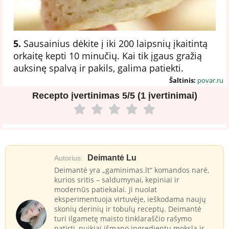
5.
Sausainius dėkite į iki 200 laipsnių įkaitintą
orkaitę kepti 10 minučių. Kai tik įgaus gražią
auksinę spalvą ir pakils, galima patiekti.
Šaltinis:
povar.ru
Recepto įvertinimas
5/5 (1 įvertinimai)
Deimantė Lu
Autorius:
Deimantė yra „gaminimas.lt“ komandos narė,
kurios sritis – saldumynai, kepiniai ir
modernūs patiekalai. Ji nuolat
eksperimentuoja virtuvėje, ieškodama naujų
skonių derinių ir tobulų receptų. Deimantė
turi ilgametę maisto tinklaraščio rašymo
patirtį, puikiai išmano ingredientų mokslą ir