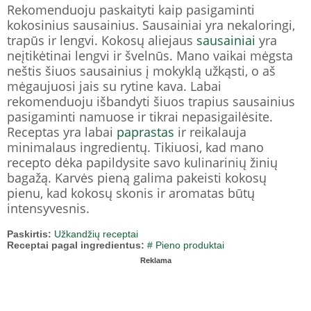
Rekomenduoju paskaityti kaip pasigaminti
kokosinius sausainius. Sausainiai yra nekaloringi,
trapūs ir lengvi. Kokosų aliejaus
sausainiai
yra
neįtikėtinai lengvi ir švelnūs. Mano vaikai mėgsta
neštis šiuos sausainius į mokyklą užkąsti, o aš
mėgaujuosi jais su rytine kava. Labai
rekomenduoju išbandyti šiuos trapius sausainius
pasigaminti namuose ir tikrai nepasigailėsite.
Receptas yra labai
paprastas
ir reikalauja
minimalaus ingredientų. Tikiuosi, kad mano
recepto dėka papildysite savo kulinarinių žinių
bagažą. Karvės pieną galima pakeisti kokosų
pienu, kad kokosų skonis ir aromatas būtų
intensyvesnis.
Paskirtis:
Užkandžių receptai
Receptai pagal ingredientus:
# Pieno produktai
Reklama