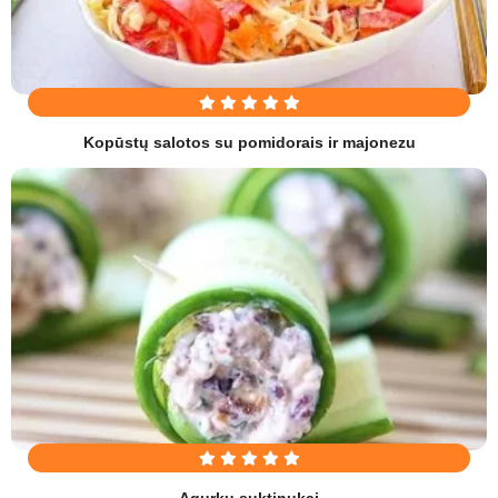
Kopūstų salotos su pomidorais ir majonezu
Agurkų suktinukai