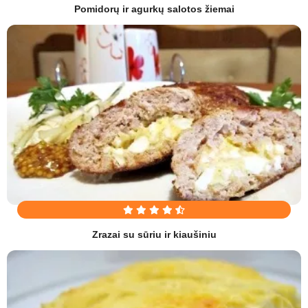
Pomidorų ir agurkų salotos žiemai
Zrazai su sūriu ir kiaušiniu