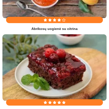
Abrikosų uogienė su citrina