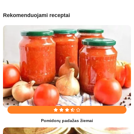
Rekomenduojami receptai
Pomidorų padažas žiemai