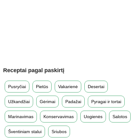
Receptai pagal paskirtį
Pusryčiai
Pietūs
Vakarienė
Desertai
Užkandžiai
Gėrimai
Padažai
Pyragai ir tortai
Marinavimas
Konservavimas
Uogienės
Salotos
Šventiniam stalui
Sriubos