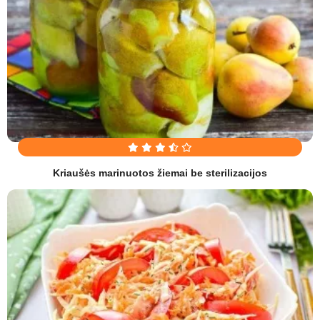
Kriaušės marinuotos žiemai be sterilizacijos