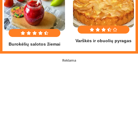
Varškės ir obuolių pyragas
Burokėlių salotos žiemai
Reklama