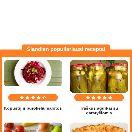
Šiandien populiariausi receptai
Kopūstų ir burokėlių salotos
Traškūs agurkai su
garstyčiomis