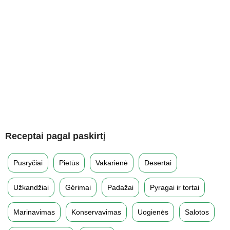
Receptai pagal paskirtį
Pusryčiai
Pietūs
Vakarienė
Desertai
Užkandžiai
Gėrimai
Padažai
Pyragai ir tortai
Marinavimas
Konservavimas
Uogienės
Salotos