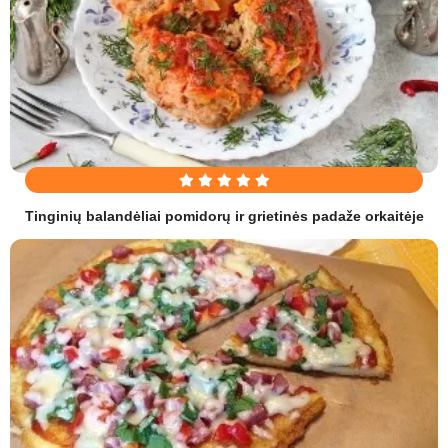
Tinginių balandėliai pomidorų ir grietinės padaže orkaitėje