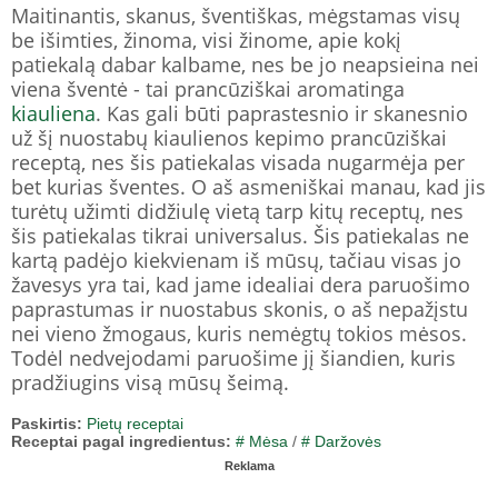
Maitinantis, skanus, šventiškas, mėgstamas visų
be išimties, žinoma, visi žinome, apie kokį
patiekalą dabar kalbame, nes be jo neapsieina nei
viena šventė - tai prancūziškai aromatinga
kiauliena
. Kas gali būti paprastesnio ir skanesnio
už šį nuostabų kiaulienos kepimo prancūziškai
receptą, nes šis patiekalas visada nugarmėja per
bet kurias šventes. O aš asmeniškai manau, kad jis
turėtų užimti didžiulę vietą tarp kitų receptų, nes
šis patiekalas tikrai universalus. Šis patiekalas ne
kartą padėjo kiekvienam iš mūsų, tačiau visas jo
žavesys yra tai, kad jame idealiai dera paruošimo
paprastumas ir nuostabus skonis, o aš nepažįstu
nei vieno žmogaus, kuris nemėgtų tokios mėsos.
Todėl nedvejodami paruošime jį šiandien, kuris
pradžiugins visą mūsų šeimą.
Paskirtis:
Pietų receptai
Receptai pagal ingredientus:
# Mėsa
/
# Daržovės
Reklama