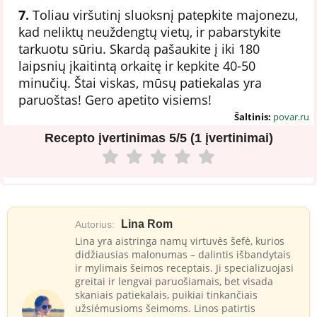
7.
Toliau viršutinį sluoksnį patepkite majonezu,
kad neliktų neuždengtų vietų, ir pabarstykite
tarkuotu sūriu. Skardą pašaukite į iki 180
laipsnių įkaitintą orkaitę ir kepkite 40-50
minučių. Štai viskas, mūsų patiekalas yra
paruoštas! Gero apetito visiems!
Šaltinis:
povar.ru
Recepto įvertinimas
5/5 (1 įvertinimai)
Lina Rom
Autorius:
Lina yra aistringa namų virtuvės šefė, kurios
didžiausias malonumas – dalintis išbandytais
ir mylimais šeimos receptais. Ji specializuojasi
greitai ir lengvai paruošiamais, bet visada
skaniais patiekalais, puikiai tinkančiais
užsiėmusioms šeimoms. Linos patirtis