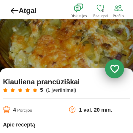
Atgal
0
Diskusijos
Išsaugoti
Profilis
Kiauliena prancūziškai
5
(1 įvertinimai)
4
1 val. 20 min.
Porcijos
Apie receptą