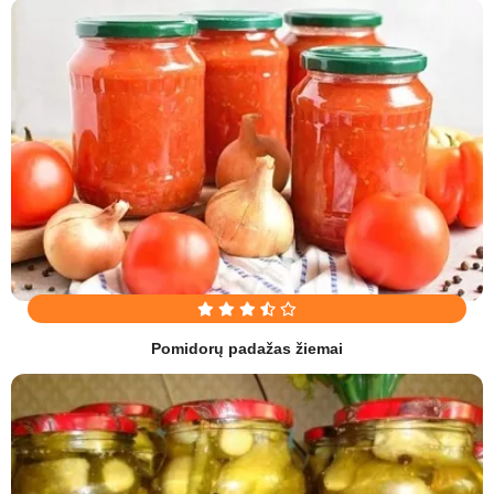
Pomidorų padažas žiemai