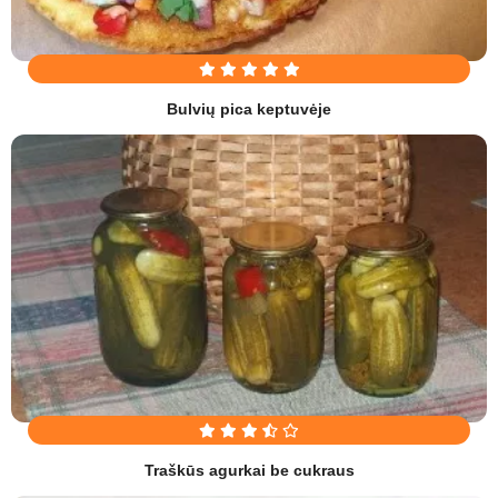
Bulvių pica keptuvėje
Traškūs agurkai be cukraus