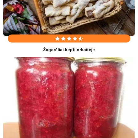
Žagarėliai kepti orkaitėje