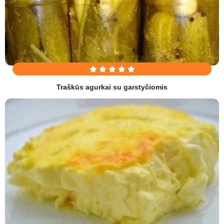
Traškūs agurkai su garstyčiomis