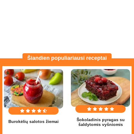
Šiandien populiariausi receptai
Šokoladinis pyragas su
Burokėlių salotos žiemai
šaldytomis vyšniomis