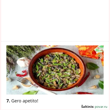
7.
Gero apetito!
Šaltinis:
povar.ru