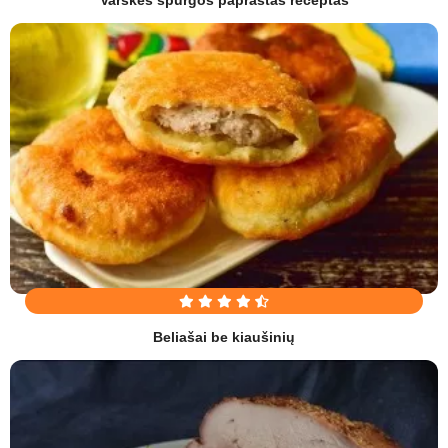
Beliašai be kiaušinių