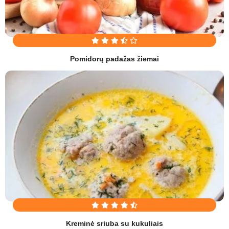
Pomidorų padažas žiemai
Kreminė sriuba su kukuliais