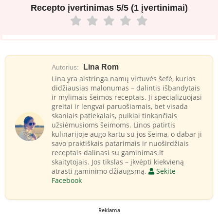
Recepto įvertinimas
5/5 (1 įvertinimai)
Lina Rom
Autorius:
Lina yra aistringa namų virtuvės šefė, kurios
didžiausias malonumas – dalintis išbandytais
ir mylimais šeimos receptais. Ji specializuojasi
greitai ir lengvai paruošiamais, bet visada
skaniais patiekalais, puikiai tinkančiais
užsiėmusioms šeimoms. Linos patirtis
kulinarijoje augo kartu su jos šeima, o dabar ji
savo praktiškais patarimais ir nuoširdžiais
receptais dalinasi su gaminimas.lt
skaitytojais. Jos tikslas – įkvėpti kiekvieną
atrasti gaminimo džiaugsmą.
Sekite
Facebook
Reklama