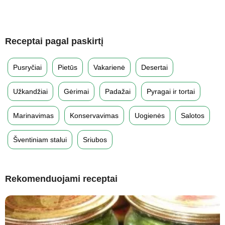
Receptai pagal paskirtį
Pusryčiai
Pietūs
Vakarienė
Desertai
Užkandžiai
Gėrimai
Padažai
Pyragai ir tortai
Marinavimas
Konservavimas
Uogienės
Salotos
Šventiniam stalui
Sriubos
Rekomenduojami receptai