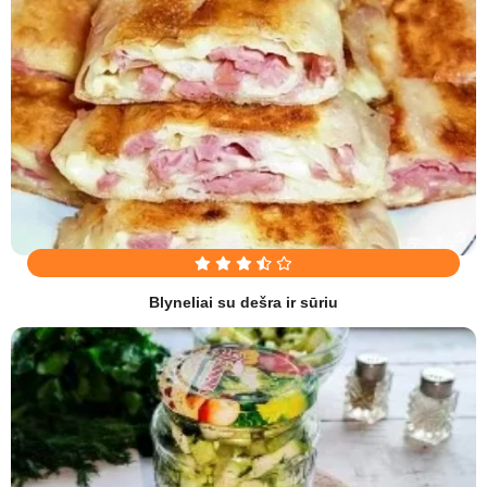
Blyneliai su dešra ir sūriu