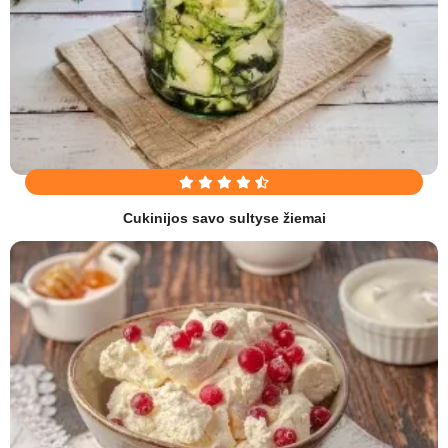
Cukinijos savo sultyse žiemai