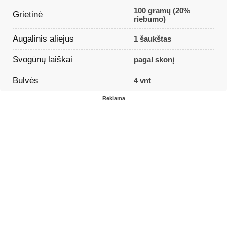
100 gramų (20%
Grietinė
riebumo)
Augalinis aliejus
1 šaukštas
Svogūnų laiškai
pagal skonį
Bulvės
4 vnt
Reklama