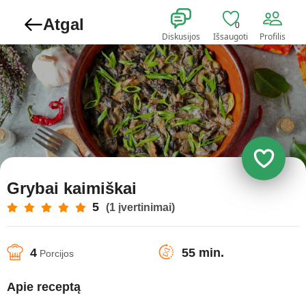
Atgal
0
Diskusijos
Išsaugoti
Profilis
Grybai kaimiškai
5
(1 įvertinimai)
4
55 min.
Porcijos
Apie receptą