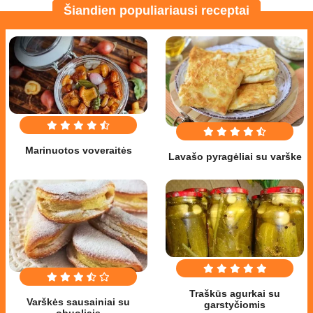
Šiandien populiariausi receptai
Marinuotos voveraitės
Lavašo pyragėliai su varške
Traškūs agurkai su
Varškės sausainiai su
garstyčiomis