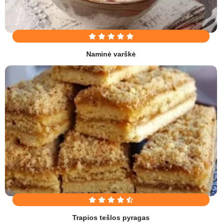
Naminė varškė
Trapios tešlos pyragas