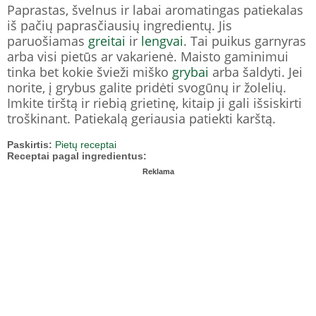
Paprastas, švelnus ir labai aromatingas patiekalas
iš pačių paprasčiausių ingredientų. Jis
paruošiamas
greitai
ir
lengvai
. Tai puikus garnyras
arba visi pietūs ar vakarienė. Maisto gaminimui
tinka bet kokie švieži miško
grybai
arba šaldyti. Jei
norite, į grybus galite pridėti svogūnų ir žolelių.
Imkite tirštą ir riebią grietinę, kitaip ji gali išsiskirti
troškinant. Patiekalą geriausia patiekti karštą.
Paskirtis:
Pietų receptai
Receptai pagal ingredientus:
Reklama