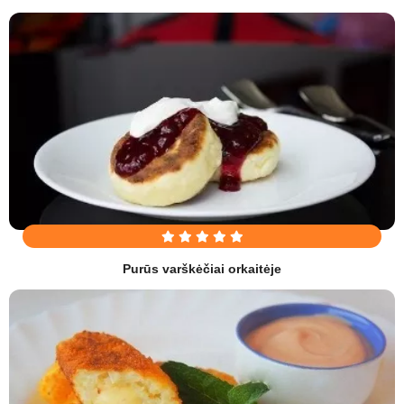
Purūs varškėčiai orkaitėje