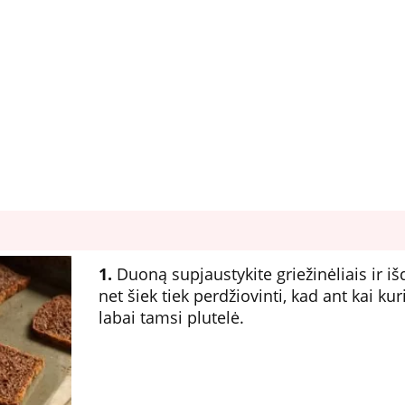
1.
Duoną supjaustykite griežinėliais ir išd
net šiek tiek perdžiovinti, kad ant kai ku
labai tamsi plutelė.