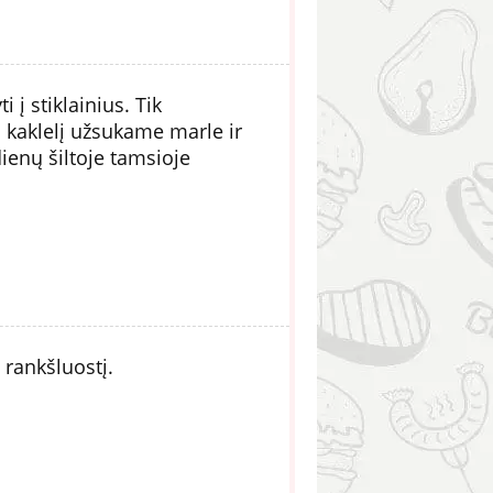
i į stiklainius. Tik
io kaklelį užsukame marle ir
ienų šiltoje tamsioje
 rankšluostį.