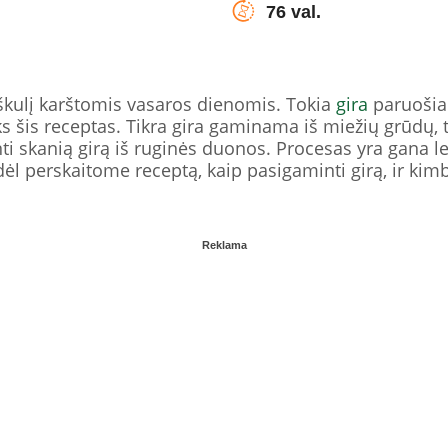
76 val.
škulį karštomis vasaros dienomis. Tokia
gira
paruošiam
tiks šis receptas. Tikra gira gaminama iš miežių grūdų
ti skanią girą iš ruginės duonos. Procesas yra gana le
dėl perskaitome receptą, kaip pasigaminti girą, ir kim
Reklama