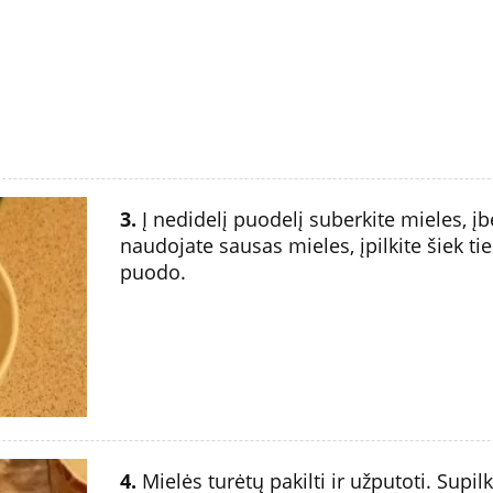
3.
Į nedidelį puodelį suberkite mieles, įb
naudojate sausas mieles, įpilkite šiek t
puodo.
4.
Mielės turėtų pakilti ir užputoti. Supil