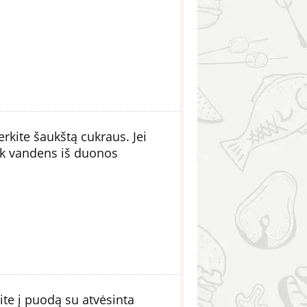
erkite šaukštą cukraus. Jei
iek vandens iš duonos
kite į puodą su atvėsinta