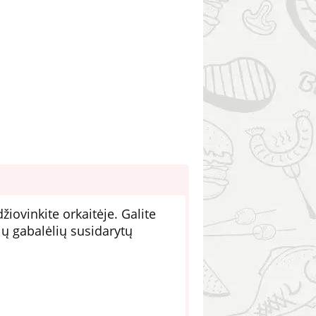
žiovinkite orkaitėje. Galite
rių gabalėlių susidarytų