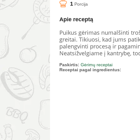
1
Porcija
Apie receptą
Puikus gėrimas numalšinti tro
greitai. Tikiuosi, kad jums pa
palengvinti procesą ir pagamin
Neatsižvelgiame į kantrybę, to
Paskirtis:
Gėrimų receptai
Receptai pagal ingredientus: