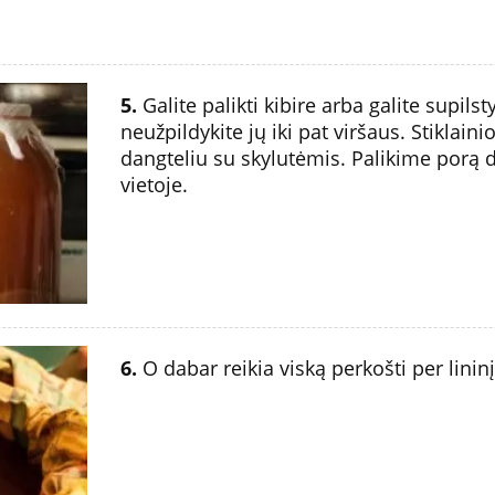
5.
Galite palikti kibire arba galite supilstyt
neužpildykite jų iki pat viršaus. Stiklain
dangteliu su skylutėmis. Palikime porą d
vietoje.
6.
O dabar reikia viską perkošti per lininį