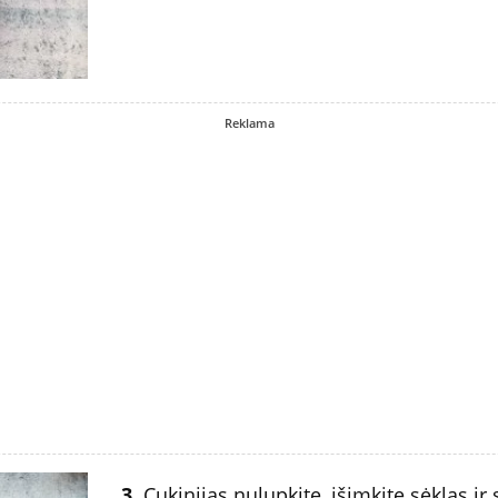
Reklama
3.
Cukinijas nulupkite, išimkite sėklas ir 