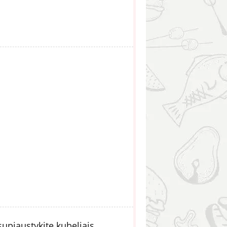
supjaustykite kubeliais.