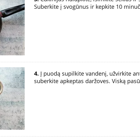
Suberkite į svogūnus ir kepkite 10 minuč
4.
Į puodą supilkite vandenį, užvirkite an
suberkite apkeptas daržoves. Viską pasūdy