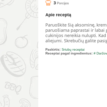
3
Porcijos
Apie receptą
Paruoškite šią aksominę, kremi
paruošiama paprastai ir labai 
cukinijos nereikia nulupti. Kad
aliejumi. Skrebučių galite pasi
Paskirtis:
Sriubų receptai
Receptai pagal ingredientus:
# Daržo