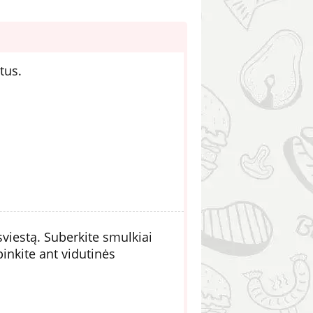
tus.
 sviestą. Suberkite smulkiai
nkite ant vidutinės