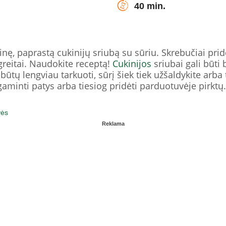
40 min.
nę, paprastą cukinijų sriubą su sūriu. Skrebučiai pri
greitai. Naudokite receptą!
Cukinijos
sriubai gali būti
 būtų lengviau tarkuoti, sūrį šiek tiek užšaldykite arba
gaminti patys arba tiesiog pridėti parduotuvėje pirktų.
vės
Reklama