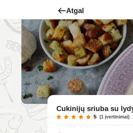
Atgal
Cukinijų sriuba su lyd
5
(1 įvertinimai)