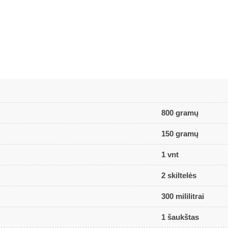
800 gramų
150 gramų
1 vnt
2 skiltelės
300 mililitrai
1 šaukštas