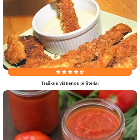
Traškūs vištienos piršteliai