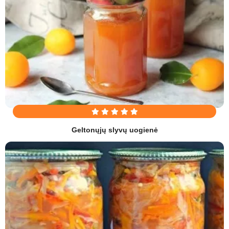
Geltonųjų slyvų uogienė