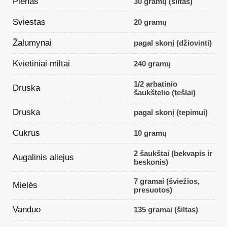
Pienas
30 gramų (šiltas)
Sviestas
20 gramų
Žalumynai
pagal skonį (džiovinti)
Kvietiniai miltai
240 gramų
1/2 arbatinio
Druska
šaukštelio (tešlai)
Druska
pagal skonį (tepimui)
Cukrus
10 gramų
2 šaukštai (bekvapis ir
Augalinis aliejus
beskonis)
7 gramai (šviežios,
Mielės
presuotos)
Vanduo
135 gramai (šiltas)