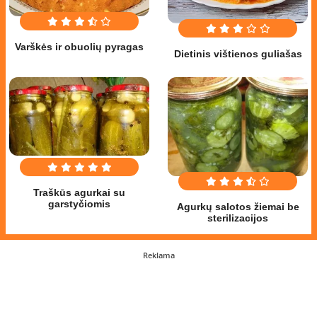
Varškės ir obuolių pyragas
Dietinis vištienos guliašas
Traškūs agurkai su
garstyčiomis
Agurkų salotos žiemai be
sterilizacijos
Reklama