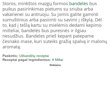
Storos, minkštos mazgų formos
bandelės
bus
puikus pasirinkimas pietums su sriuba arba
vakarienei su antruoju. Su jomis galite gaminti
sumuštinius arba pasiimti su savimi į iškylą. Dėl
to, kad į tešlą kartu su mielėmis dedami kepimo
milteliai, bandelės bus puresnės ir ilgiau
nesudžius. Bandeles prieš kepant patepame
česnako mase, kuri suteiks gražią spalvą ir malonų
aromatą.
Paskirtis:
Užkandžių receptai
Receptai pagal ingredientus:
# Miltai
Reklama