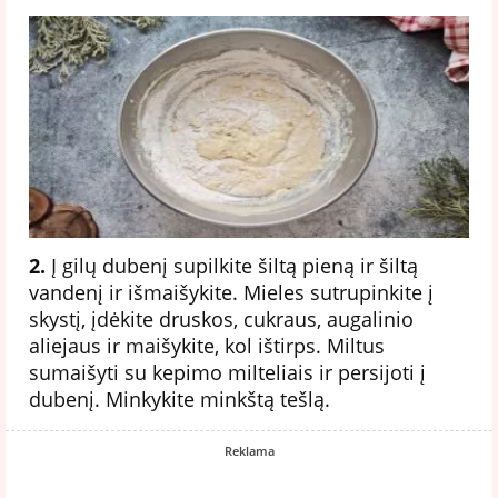
2.
Į gilų dubenį supilkite šiltą pieną ir šiltą
vandenį ir išmaišykite. Mieles sutrupinkite į
skystį, įdėkite druskos, cukraus, augalinio
aliejaus ir maišykite, kol ištirps. Miltus
sumaišyti su kepimo milteliais ir persijoti į
dubenį. Minkykite minkštą tešlą.
Reklama