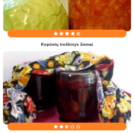
Kopūstų troškinys žiemai