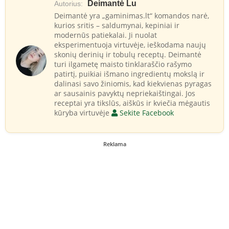
Deimantė Lu
Autorius:
Deimantė yra „gaminimas.lt“ komandos narė,
kurios sritis – saldumynai, kepiniai ir
modernūs patiekalai. Ji nuolat
eksperimentuoja virtuvėje, ieškodama naujų
skonių derinių ir tobulų receptų. Deimantė
turi ilgametę maisto tinklaraščio rašymo
patirtį, puikiai išmano ingredientų mokslą ir
dalinasi savo žiniomis, kad kiekvienas pyragas
ar sausainis pavyktų nepriekaištingai. Jos
receptai yra tikslūs, aiškūs ir kviečia mėgautis
kūryba virtuvėje
Sekite Facebook
Reklama