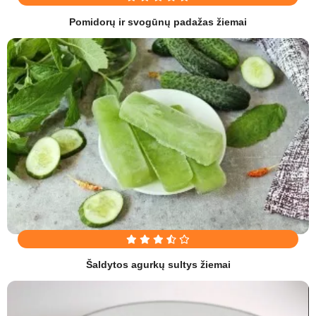
Pomidorų ir svogūnų padažas žiemai
Šaldytos agurkų sultys žiemai