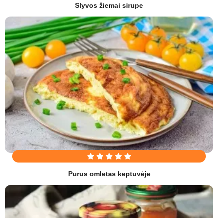
Slyvos žiemai sirupe
Purus omletas keptuvėje