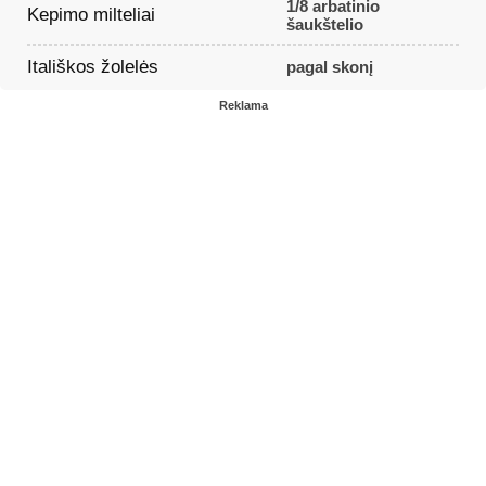
1/8 arbatinio
Kepimo milteliai
šaukštelio
Itališkos žolelės
pagal skonį
Reklama