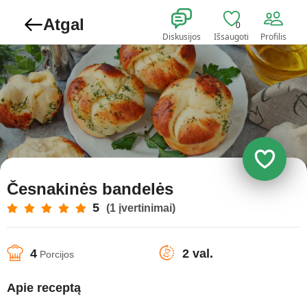
Atgal
0
Diskusijos
Išsaugoti
Profilis
Česnakinės bandelės
5
(1 įvertinimai)
4
2 val.
Porcijos
Apie receptą