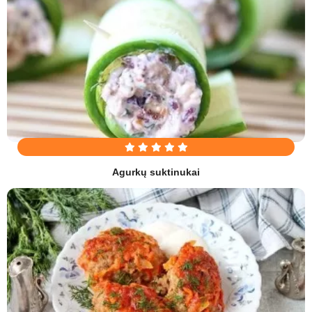
Agurkų suktinukai