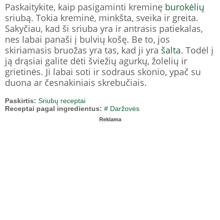
Paskaitykite, kaip pasigaminti kreminę
burokėlių
sriubą. Tokia kreminė, minkšta, sveika ir greita.
Sakyčiau, kad ši sriuba yra ir antrasis patiekalas,
nes labai panaši į bulvių košę. Be to, jos
skiriamasis bruožas yra tas, kad ji yra
šalta
. Todėl į
ją drąsiai galite dėti šviežių agurkų, žolelių ir
grietinės. Ji labai soti ir sodraus skonio, ypač su
duona ar česnakiniais skrebučiais.
Paskirtis:
Sriubų receptai
Receptai pagal ingredientus:
# Daržovės
Reklama