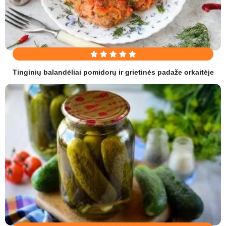
Tinginių balandėliai pomidorų ir grietinės padaže orkaitėje