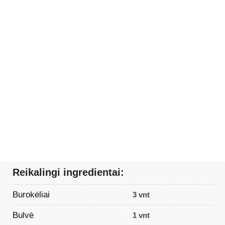
Reikalingi ingredientai:
Burokėliai
3 vnt
Bulvė
1 vnt