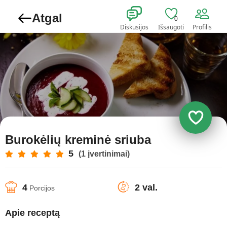
Atgal
0
Diskusijos
Išsaugoti
Profilis
Burokėlių kreminė sriuba
5
(1 įvertinimai)
4
2 val.
Porcijos
Apie receptą