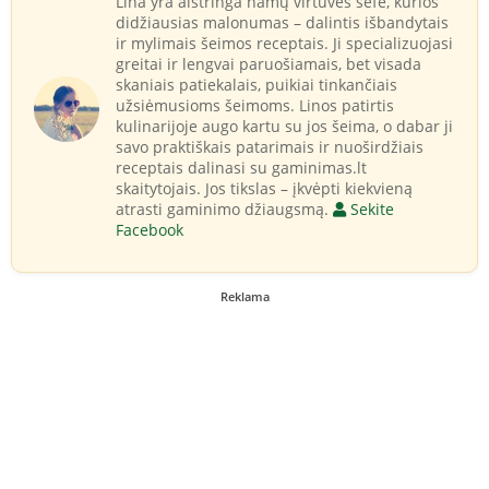
Lina yra aistringa namų virtuvės šefė, kurios
didžiausias malonumas – dalintis išbandytais
ir mylimais šeimos receptais. Ji specializuojasi
greitai ir lengvai paruošiamais, bet visada
skaniais patiekalais, puikiai tinkančiais
užsiėmusioms šeimoms. Linos patirtis
kulinarijoje augo kartu su jos šeima, o dabar ji
savo praktiškais patarimais ir nuoširdžiais
receptais dalinasi su gaminimas.lt
skaitytojais. Jos tikslas – įkvėpti kiekvieną
atrasti gaminimo džiaugsmą.
Sekite
Facebook
Reklama