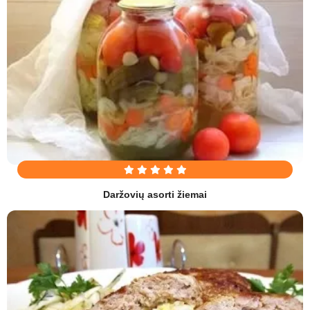
Daržovių asorti žiemai