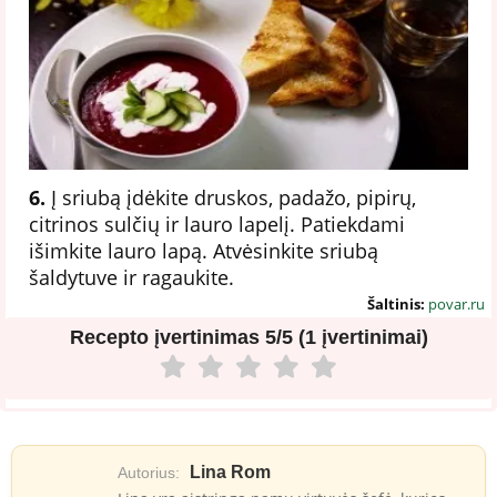
6.
Į sriubą įdėkite druskos, padažo, pipirų,
citrinos sulčių ir lauro lapelį. Patiekdami
išimkite lauro lapą. Atvėsinkite sriubą
šaldytuve ir ragaukite.
Šaltinis:
povar.ru
Recepto įvertinimas
5/5 (1 įvertinimai)
Lina Rom
Autorius: