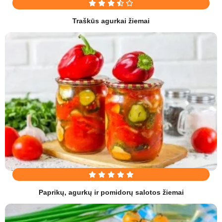
Traškūs agurkai žiemai
Paprikų, agurkų ir pomidorų salotos žiemai