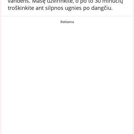
vandens. Masę užvirinkite, o po to 30 minučių
troškinkite ant silpnos ugnies po dangčiu.
Reklama