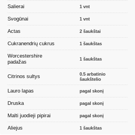
Salierai
1 vnt
Svogūnai
1 vnt
Actas
2 šaukštai
Cukranendrių cukrus
1 šaukštas
Worcestershire
1 šaukštas
padažas
0.5 arbatinio
Citrinos sultys
šaukštelio
Lauro lapas
pagal skonį
Druska
pagal skonį
Malti juodieji pipirai
pagal skonį
Aliejus
1 šaukštas