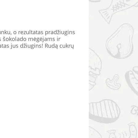
nku, o rezultatas pradžiugins
as šokolado mėgėjams ir
atas jus džiugins! Rudą cukrų