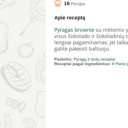
16
Porcijos
Apie receptą
Pyragas
brownie
su mėtomis yr
visus šokolado ir šokoladinių 
lengvai pagaminamas, jei laikot
galite pakeisti baltuoju.
Paskirtis:
Pyragų ir tortų receptai
Receptai pagal ingredientus:
# Pieno 