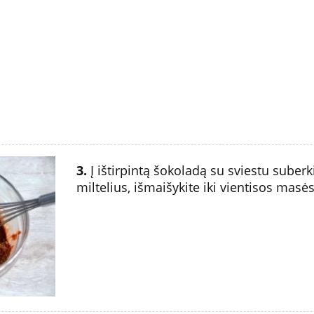
3.
Į ištirpintą šokoladą su sviestu suberk
miltelius, išmaišykite iki vientisos masės