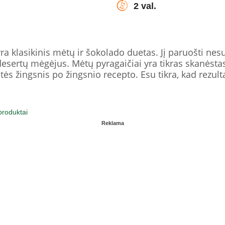
2 val.
a klasikinis mėtų ir šokolado duetas. Jį paruošti nesu
desertų mėgėjus. Mėtų pyragaičiai yra tikras skanėst
ės žingsnis po žingsnio recepto. Esu tikra, kad rezult
produktai
Reklama