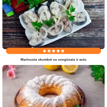
Marinuota skumbrė su svogūnais ir actu