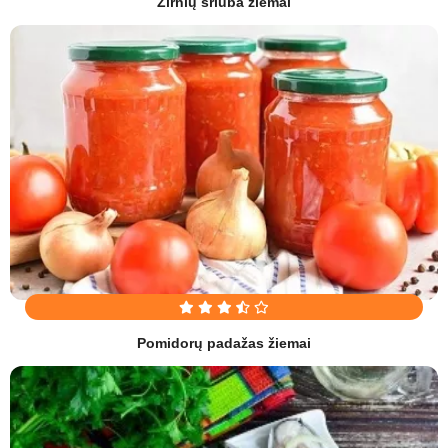
Žirnių sriuba žiemai
Pomidorų padažas žiemai