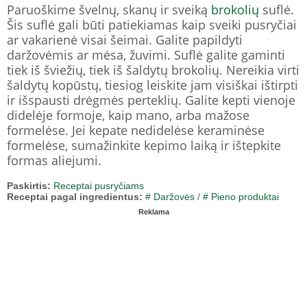
Paruoškime švelnų, skanų ir sveiką
brokolių
suflė.
Šis suflė gali būti patiekiamas kaip sveiki pusryčiai
ar vakarienė visai šeimai. Galite papildyti
daržovėmis ar mėsa, žuvimi. Suflė galite gaminti
tiek iš šviežių, tiek iš šaldytų brokolių. Nereikia virti
šaldytų kopūstų, tiesiog leiskite jam visiškai ištirpti
ir išspausti drėgmės perteklių. Galite kepti vienoje
didelėje formoje, kaip mano, arba mažose
formelėse. Jei kepate nedidelėse keraminėse
formelėse, sumažinkite kepimo laiką ir ištepkite
formas aliejumi.
Paskirtis:
Receptai pusryčiams
Receptai pagal ingredientus:
# Daržovės
/
# Pieno produktai
Reklama