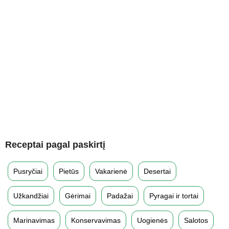
Receptai pagal paskirtį
Pusryčiai
Pietūs
Vakarienė
Desertai
Užkandžiai
Gėrimai
Padažai
Pyragai ir tortai
Marinavimas
Konservavimas
Uogienės
Salotos