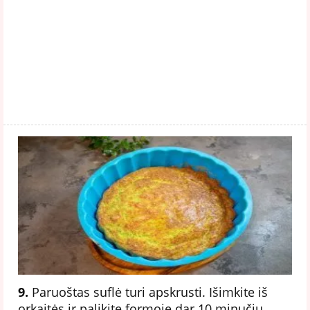
9.
Paruoštas suflė turi apskrusti. Išimkite iš
orkaitės ir palikite formoje dar 10 minučių.