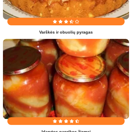
Varškės ir obuolių pyragas
Įdarytos paprikos žiemai