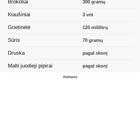
Brokoliai
300 gramų
Kiaušiniai
3 vnt
Grietinėlė
120 mililitrų
Sūris
70 gramų
Druska
pagal skonį
Malti juodieji pipirai
pagal skonį
Reklama