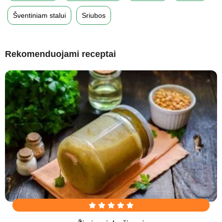
Šventiniam stalui
Sriubos
Rekomenduojami receptai