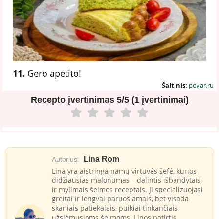
11.
Gero apetito!
Šaltinis:
povar.ru
Recepto įvertinimas
5/5 (1 įvertinimai)
Lina Rom
Autorius:
Lina yra aistringa namų virtuvės šefė, kurios
didžiausias malonumas – dalintis išbandytais
ir mylimais šeimos receptais. Ji specializuojasi
greitai ir lengvai paruošiamais, bet visada
skaniais patiekalais, puikiai tinkančiais
užsiėmusioms šeimoms. Linos patirtis