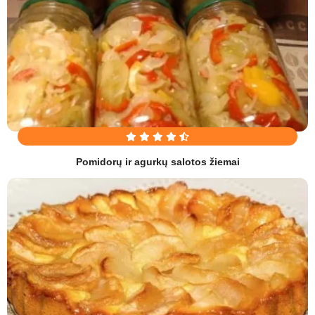
Pomidorų ir agurkų salotos žiemai