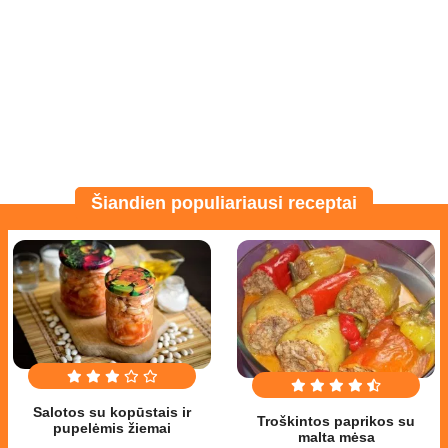
Šiandien populiariausi receptai
Salotos su kopūstais ir
Troškintos paprikos su
pupelėmis žiemai
malta mėsa