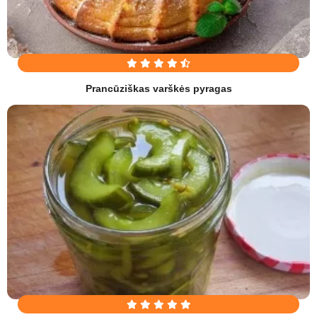
Prancūziškas varškės pyragas