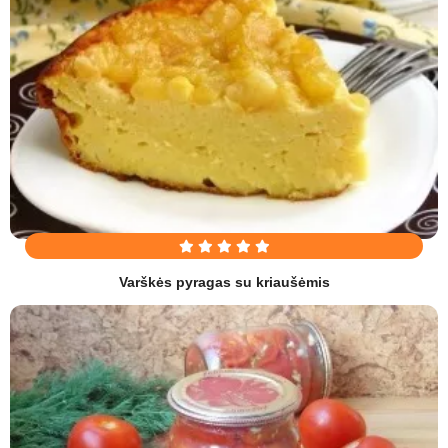
Varškės pyragas su kriaušėmis