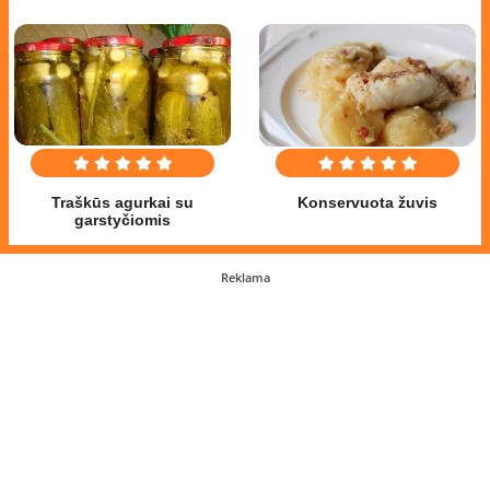
Traškūs agurkai su
Konservuota žuvis
garstyčiomis
Reklama