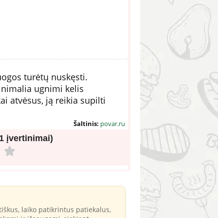
uogos turėtų nuskęsti.
nimalia ugnimi kelis
 atvėsus, ją reikia supilti
Šaltinis:
povar.ru
(1 įvertinimai)
iškus, laiko patikrintus patiekalus,