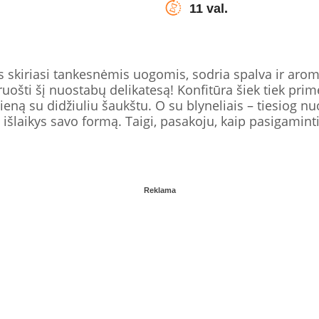
11 val.
s skiriasi tankesnėmis uogomis, sodria spalva ir aro
ruošti šį nuostabų delikatesą! Konfitūra šiek tiek prime
ieną su didžiuliu šaukštu. O su blyneliais – tiesiog n
 išlaikys savo formą. Taigi, pasakoju, kaip pasigaminti
Reklama