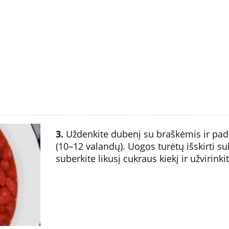
3.
Uždenkite dubenį su braškėmis ir padėk
(10–12 valandų). Uogos turėtų išskirti su
suberkite likusį cukraus kiekį ir užvirink