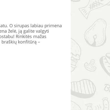
matu. O sirupas labiau primena
na želė, ją galite valgyti
uostabu! Rinkitės mažas
 braškių konfitūrą –