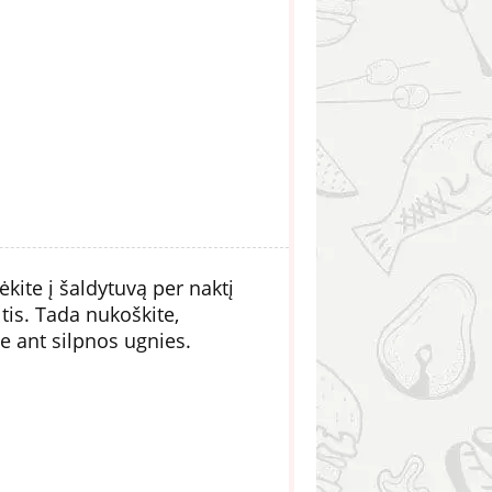
ite į šaldytuvą per naktį
ltis. Tada nukoškite,
ite ant silpnos ugnies.