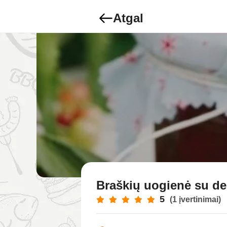
Atgal
Braškių uogienė su de
5
(1 įvertinimai)