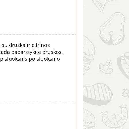
 su druska ir citrinos
 tada pabarstykite druskos,
aip sluoksnis po sluoksnio