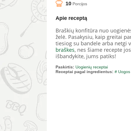
10
Porcijos
Apie receptą
Braškių konfitūra nuo uogienė
želė. Pasakysiu, kaip greitai pa
tiesiog su bandele arba netgi v
braškes
, nes šiame recepte jos
išbandykite, jums patiks!
Paskirtis:
Uogienių receptai
Receptai pagal ingredientus:
# Uogos