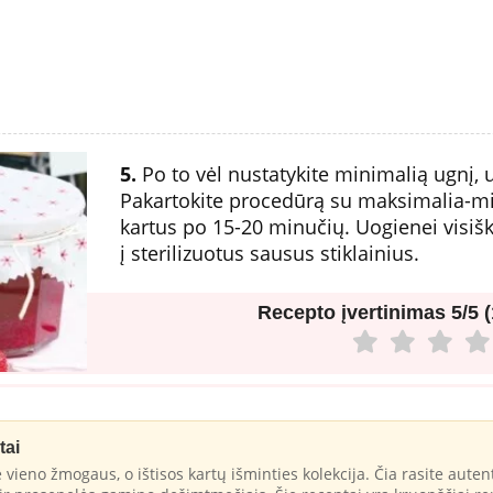
5.
Po to vėl nustatykite minimalią ugnį, 
Pakartokite procedūrą su maksimalia-mi
kartus po 15-20 minučių. Uogienei visiškai
į sterilizuotus sausus stiklainius.
Recepto įvertinimas
5/5 
tai
 vieno žmogaus, o ištisos kartų išminties kolekcija. Čia rasite autent