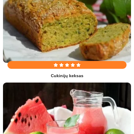
Cukinijų keksas