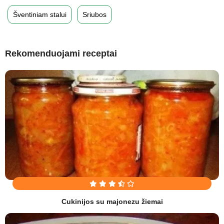
Šventiniam stalui
Sriubos
Rekomenduojami receptai
Cukinijos su majonezu žiemai