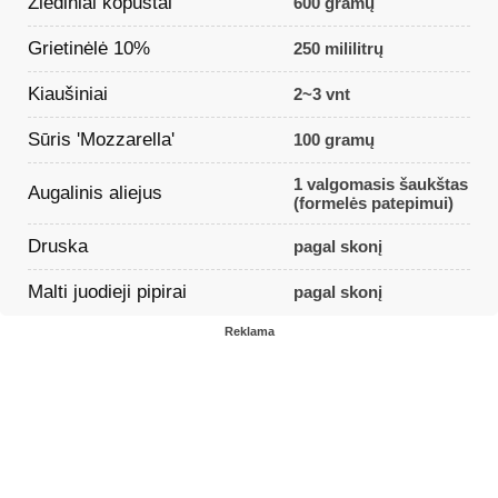
Žiediniai kopūstai
600 gramų
Grietinėlė 10%
250 mililitrų
Kiaušiniai
2~3 vnt
Sūris 'Mozzarella'
100 gramų
1 valgomasis šaukštas
Augalinis aliejus
(formelės patepimui)
Druska
pagal skonį
Malti juodieji pipirai
pagal skonį
Reklama