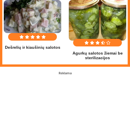
Dešrelių ir kiaušinių salotos
Agurkų salotos žiemai be
sterilizacijos
Reklama