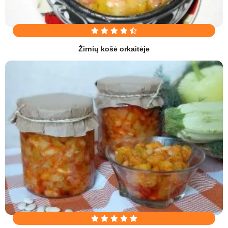
Žirnių košė orkaitėje