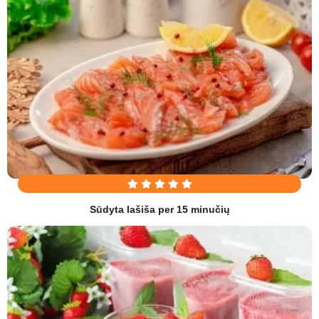
Sūdyta lašiša per 15 minučių