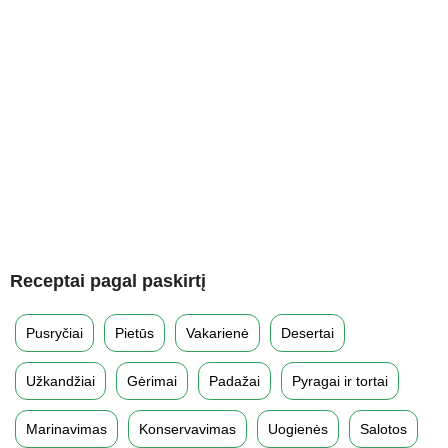
Receptai pagal paskirtį
Pusryčiai
Pietūs
Vakarienė
Desertai
Užkandžiai
Gėrimai
Padažai
Pyragai ir tortai
Marinavimas
Konservavimas
Uogienės
Salotos