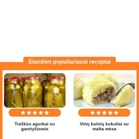
Šiandien populiariausi receptai
Traškūs agurkai su
Virtų bulvių kukuliai su
garstyčiomis
malta mėsa