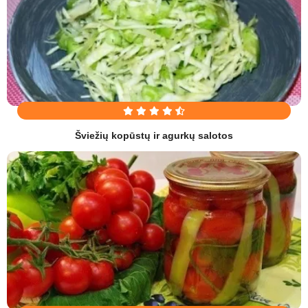
Šviežių kopūstų ir agurkų salotos