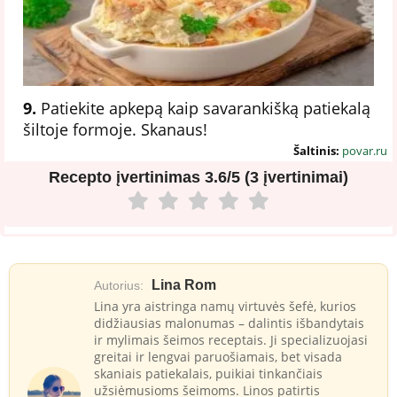
9.
Patiekite apkepą kaip savarankišką patiekalą
šiltoje formoje. Skanaus!
Šaltinis:
povar.ru
Recepto įvertinimas
3.6/5 (3 įvertinimai)
Lina Rom
Autorius:
Lina yra aistringa namų virtuvės šefė, kurios
didžiausias malonumas – dalintis išbandytais
ir mylimais šeimos receptais. Ji specializuojasi
greitai ir lengvai paruošiamais, bet visada
skaniais patiekalais, puikiai tinkančiais
užsiėmusioms šeimoms. Linos patirtis