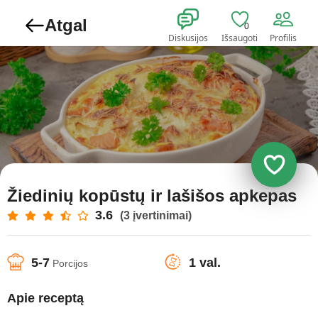
Atgal
0
Diskusijos
Išsaugoti
Profilis
Žiedinių kopūstų ir lašišos apkepas
3.6
(3 įvertinimai)
5-7
1 val.
Porcijos
Apie receptą