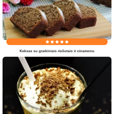
Keksas su graikiniais riešutais ir cinamonu