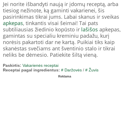
Jei norite išbandyti naują ir įdomų receptą, arba
tiesiog nežinote, ką gaminti vakarienei, šis
pasirinkimas tikrai jums. Labai skanus ir sveikas
apkepas
, tinkantis visai šeimai! Tai pats
subtiliausias žiedinio kopūsto ir
lašišos
apkepas,
gamintas su specialiu kreminiu padažu, kurį
norėsis pakartoti dar ne kartą. Puikiai tiks kaip
skanėstas svečiams ant šventinio stalo ir tikrai
neliks be dėmesio. Patiekite šiltą vieną.
Paskirtis:
Vakarienės receptai
Receptai pagal ingredientus:
# Daržovės
/
# Žuvis
Reklama