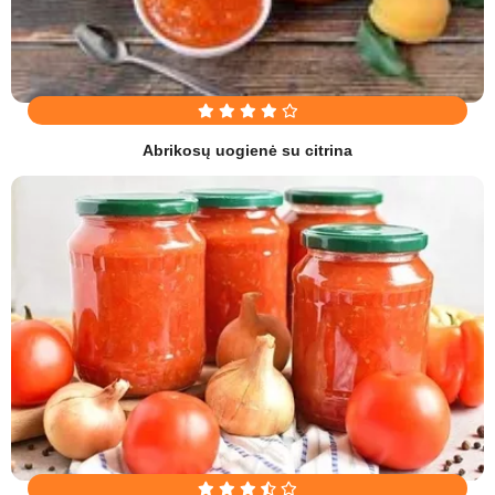
Abrikosų uogienė su citrina