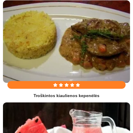
Troškintos kiaulienos kepenėlės