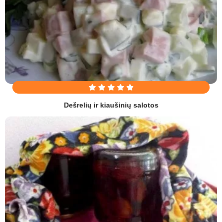
Dešrelių ir kiaušinių salotos