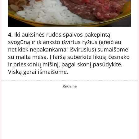
4.
Iki auksinės rudos spalvos pakepintą
svogūną ir iš anksto išvirtus ryžius (greičiau
net kiek nepakankamai išvirusius) sumaišome
su malta mėsa. Į faršą suberkite likusį česnako
ir prieskonių mišinį, pagal skonį pasūdykite.
Viską gerai išmaišome.
Reklama