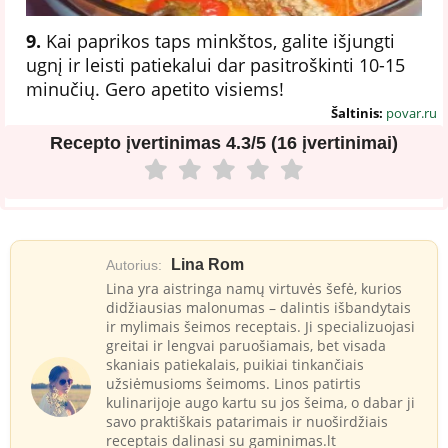
9.
Kai paprikos taps minkštos, galite išjungti
ugnį ir leisti patiekalui dar pasitroškinti 10-15
minučių. Gero apetito visiems!
Šaltinis:
povar.ru
Recepto įvertinimas
4.3/5 (16 įvertinimai)
Lina Rom
Autorius:
Lina yra aistringa namų virtuvės šefė, kurios
didžiausias malonumas – dalintis išbandytais
ir mylimais šeimos receptais. Ji specializuojasi
greitai ir lengvai paruošiamais, bet visada
skaniais patiekalais, puikiai tinkančiais
užsiėmusioms šeimoms. Linos patirtis
kulinarijoje augo kartu su jos šeima, o dabar ji
savo praktiškais patarimais ir nuoširdžiais
receptais dalinasi su gaminimas.lt