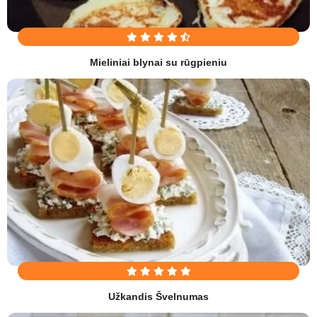
Mieliniai blynai su rūgpieniu
Užkandis Švelnumas