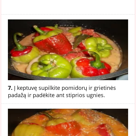
7.
Į keptuvę supilkite pomidorų ir grietinės
padažą ir padėkite ant stiprios ugnies.