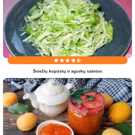
Šviežių kopūstų ir agurkų salotos