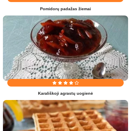
Pomidorų padažas žiemai
Karališkoji agrastų uogienė