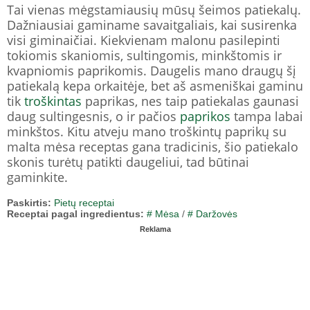
Tai vienas mėgstamiausių mūsų šeimos patiekalų.
Dažniausiai gaminame savaitgaliais, kai susirenka
visi giminaičiai. Kiekvienam malonu pasilepinti
tokiomis skaniomis, sultingomis, minkštomis ir
kvapniomis paprikomis. Daugelis mano draugų šį
patiekalą kepa orkaitėje, bet aš asmeniškai gaminu
tik
troškintas
paprikas, nes taip patiekalas gaunasi
daug sultingesnis, o ir pačios
paprikos
tampa labai
minkštos. Kitu atveju mano troškintų paprikų su
malta mėsa receptas gana tradicinis, šio patiekalo
skonis turėtų patikti daugeliui, tad būtinai
gaminkite.
Paskirtis:
Pietų receptai
Receptai pagal ingredientus:
# Mėsa
/
# Daržovės
Reklama