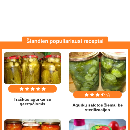
Šiandien populiariausi receptai
Traškūs agurkai su
garstyčiomis
Agurkų salotos žiemai be
sterilizacijos