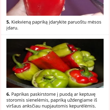
5.
Kiekvieną papriką įdarykite paruoštu mėsos
įdaru.
6.
Paprikas paskirstome į puodą ar keptuvę
storomis sienelėmis, papriką uždengiame iš
viršaus anksčiau nupjautomis kepurėlėmis.