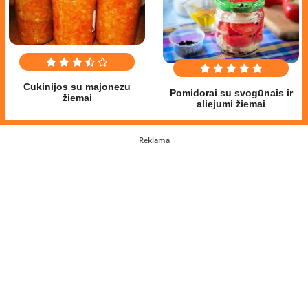
Cukinijos su majonezu
Pomidorai su svogūnais ir
žiemai
aliejumi žiemai
Reklama