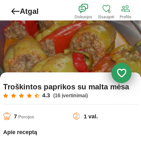
Atgal
0
Diskusijos
Išsaugoti
Profilis
Troškintos paprikos su malta mėsa
4.3
(16 įvertinimai)
7
1 val.
Porcijos
Apie receptą