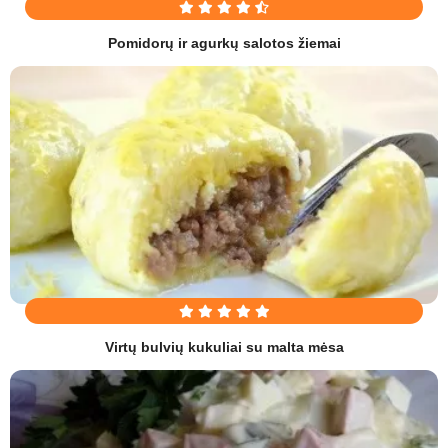
Pomidorų ir agurkų salotos žiemai
Virtų bulvių kukuliai su malta mėsa