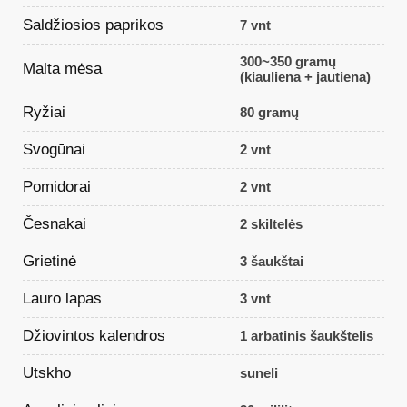
Saldžiosios paprikos
7 vnt
300~350 gramų
Malta mėsa
(kiauliena + jautiena)
Ryžiai
80 gramų
Svogūnai
2 vnt
Pomidorai
2 vnt
Česnakai
2 skiltelės
Grietinė
3 šaukštai
Lauro lapas
3 vnt
Džiovintos kalendros
1 arbatinis šaukštelis
Utskho
suneli