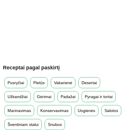
Receptai pagal paskirtį
Pusryčiai
Pietūs
Vakarienė
Desertai
Užkandžiai
Gėrimai
Padažai
Pyragai ir tortai
Marinavimas
Konservavimas
Uogienės
Salotos
Šventiniam stalui
Sriubos