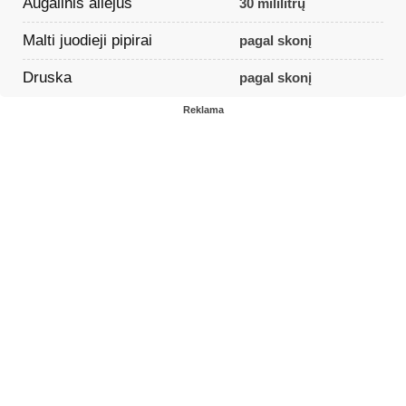
Augalinis aliejus
30 mililitrų
Malti juodieji pipirai
pagal skonį
Druska
pagal skonį
Reklama