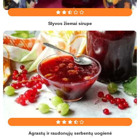
Slyvos žiemai sirupe
Agrastų ir raudonųjų serbentų uogienė