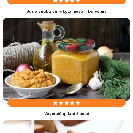
Sūrio sriuba su rūkyta mėsa ir bulvėmis
Voveraičių ikrai žiemai