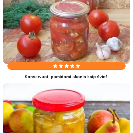
Konservuoti pomidorai skonis kaip švieži