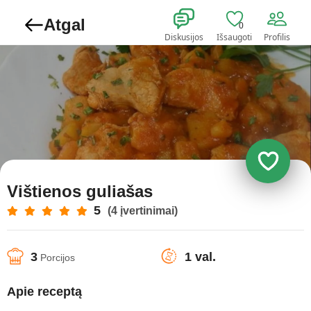
Atgal
0
Diskusijos
Išsaugoti
Profilis
Vištienos guliašas
5
(4 įvertinimai)
3
1 val.
Porcijos
Apie receptą