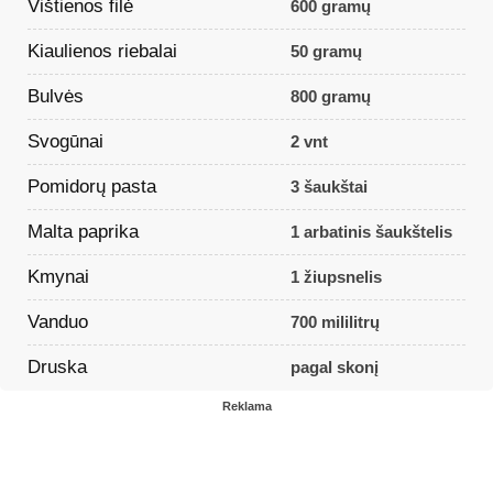
Vištienos filė
600 gramų
Kiaulienos riebalai
50 gramų
Bulvės
800 gramų
Svogūnai
2 vnt
Pomidorų pasta
3 šaukštai
Malta paprika
1 arbatinis šaukštelis
Kmynai
1 žiupsnelis
Vanduo
700 mililitrų
Druska
pagal skonį
Reklama