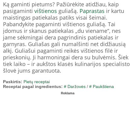
Ką gaminti pietums? Pažiūrėkite atidžiau, kaip
pasigaminti
vištienos
guliašą.
Paprastas
ir kartu
maistingas patiekalas patiks visai šeimai.
Pabandykite pagaminti vištienos guliašą. Tai
įdomus ir skanus patiekalas „du viename“, nes
jame sėkmingai dera pagrindinis patiekalas ir
garnyras. Guliašas gali numalšinti net didžiausią
alkį. Guliašui pagaminti reikės vištienos filė ir
prieskonių. Ji harmoningai dera su bulvėmis. Šiek
tiek laiko – ir aukštos klasės kulinarijos specialisto
šlovė jums garantuota.
Paskirtis:
Pietų receptai
Receptai pagal ingredientus:
# Daržovės
/
# Paukštiena
Reklama