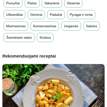
Pusryčiai
Pietūs
Vakarienė
Desertai
Užkandžiai
Gėrimai
Padažai
Pyragai ir tortai
Marinavimas
Konservavimas
Uogienės
Salotos
Šventiniam stalui
Sriubos
Rekomenduojami receptai