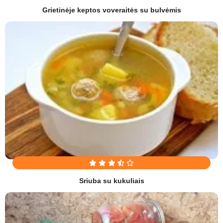
Grietinėje keptos voveraitės su bulvėmis
Sriuba su kukuliais