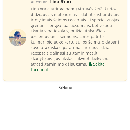
Lina Rom
Autorius:
Lina yra aistringa namų virtuvės šefė, kurios
didžiausias malonumas – dalintis išbandytais
ir mylimais šeimos receptais. Ji specializuojasi
greitai ir lengvai paruošiamais, bet visada
skaniais patiekalais, puikiai tinkančiais
užsiėmusioms šeimoms. Linos patirtis
kulinarijoje augo kartu su jos šeima, o dabar ji
savo praktiškais patarimais ir nuoširdžiais
receptais dalinasi su gaminimas.lt
skaitytojais. Jos tikslas – įkvėpti kiekvieną
atrasti gaminimo džiaugsmą.
Sekite
Facebook
Reklama