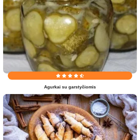
Agurkai su garstyčiomis