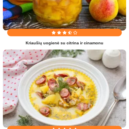
Kriaušių uogienė su citrina ir cinamonu