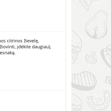
s citrinos žievelę,
žiovinti, įdėkite daugiau),
česnaką.