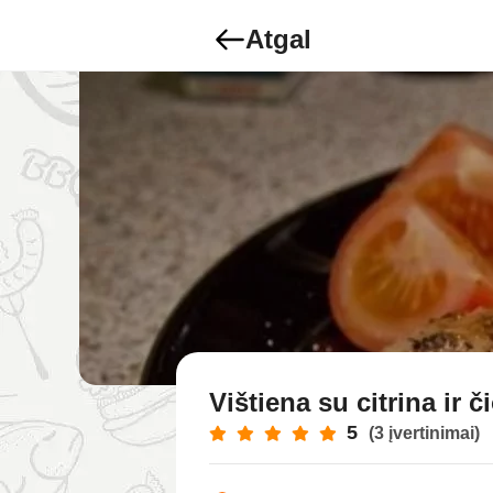
Atgal
Vištiena su citrina ir č
5
(3 įvertinimai)