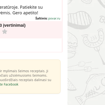
ratūroje. Patiekite su
vėmis. Gero apetito!
Šaltinis:
povar.ru
(3 įvertinimai)
ir mylimais šeimos receptais. Ji
nkančiais užsiėmusioms šeimoms.
 nuoširdžiais receptais dalinasi su
te Facebook