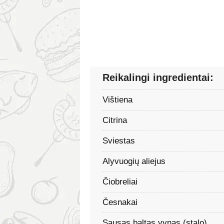
Reikalingi ingredientai:
Vištiena
Citrina
Sviestas
Alyvuogių aliejus
Čiobreliai
Česnakai
Sausas baltas vynas (stalo)