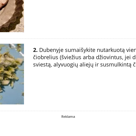
2.
Dubenyje sumaišykite nutarkuotą vieno
čiobrelius (šviežius arba džiovintus, jei d
sviestą, alyvuogių aliejų ir susmulkintą 
Reklama