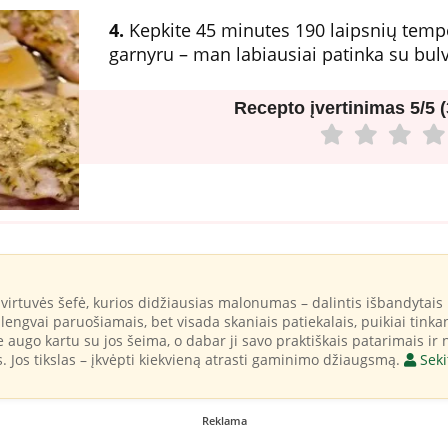
4.
Kepkite 45 minutes 190 laipsnių tempe
garnyru – man labiausiai patinka su bul
Recepto įvertinimas
5/5 
virtuvės šefė, kurios didžiausias malonumas – dalintis išbandytais 
ir lengvai paruošiamais, bet visada skaniais patiekalais, puikiai ti
je augo kartu su jos šeima, o dabar ji savo praktiškais patarimais ir
s. Jos tikslas – įkvėpti kiekvieną atrasti gaminimo džiaugsmą.
Seki
Reklama