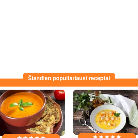
Šiandien populiariausi receptai