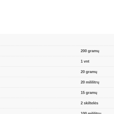
200 gramų
1 vnt
20 gramų
20 mililitrų
15 gramų
2 skiltelės
100 mililitrų