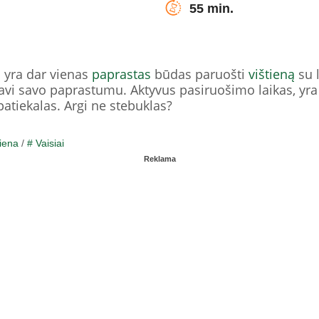
55 min.
is yra dar vienas
paprastas
būdas paruošti
vištieną
su l
žavi savo paprastumu. Aktyvus pasiruošimo laikas, yr
 patiekalas. Argi ne stebuklas?
iena
/
# Vaisiai
Reklama