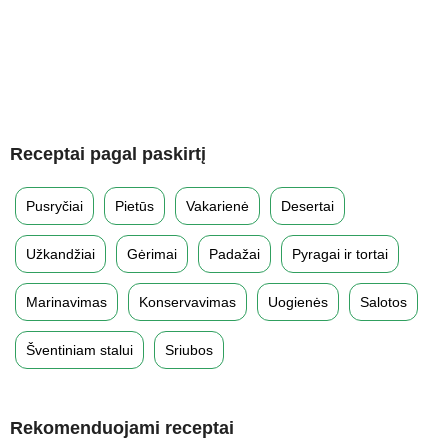
Receptai pagal paskirtį
Pusryčiai
Pietūs
Vakarienė
Desertai
Užkandžiai
Gėrimai
Padažai
Pyragai ir tortai
Marinavimas
Konservavimas
Uogienės
Salotos
Šventiniam stalui
Sriubos
Rekomenduojami receptai