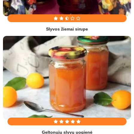
Slyvos žiemai sirupe
Geltonųjų slyvų uogienė