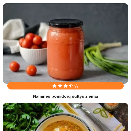
Naminės pomidorų sultys žiemai