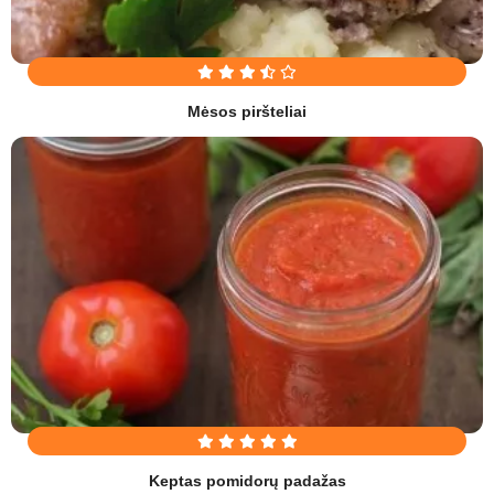
Mėsos piršteliai
Keptas pomidorų padažas