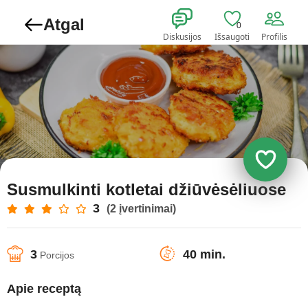
Atgal
0
Diskusijos
Išsaugoti
Profilis
Susmulkinti kotletai džiūvėsėliuose
3
(2 įvertinimai)
3
40 min.
Porcijos
Apie receptą