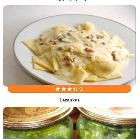
Lazankės