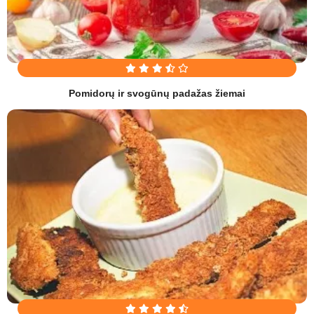
Pomidorų ir svogūnų padažas žiemai