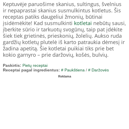
Keptuvėje paruošime skanius, sultingus, švelnius
ir nepaprastai skanius susmulkintus kotletus. Šis
receptas patiks daugeliui žmonių, būtinai
įsidėmėkite! Kad susmulkinti
kotletai
nebūtų sausi,
įberkite sūrio ir tarkuotų svogūnų, taip pat įdėkite
šiek tiek grietinės, prieskonių, žolelių. Aukso ruda
gardžių kotletų plutelė iš karto patraukia dėmesį ir
žadina apetitą. Šie kotletai puikiai tiks prie bet
kokio garnyro – prie daržovių, košės, bulvių.
Paskirtis:
Pietų receptai
Receptai pagal ingredientus:
# Paukštiena
/
# Daržovės
Reklama