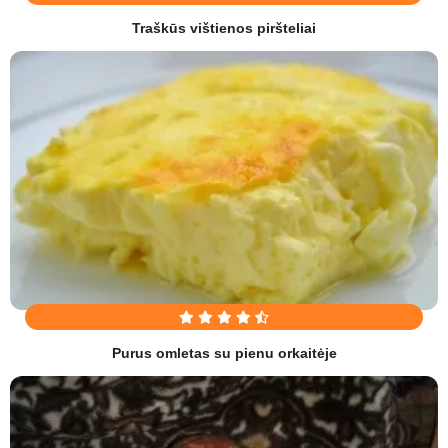
Traškūs vištienos piršteliai
Purus omletas su pienu orkaitėje