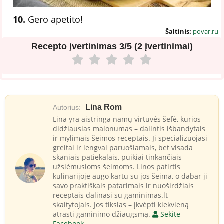
10.
Gero apetito!
Šaltinis:
povar.ru
Recepto įvertinimas
3/5 (2 įvertinimai)
Lina Rom
Autorius:
Lina yra aistringa namų virtuvės šefė, kurios
didžiausias malonumas – dalintis išbandytais
ir mylimais šeimos receptais. Ji specializuojasi
greitai ir lengvai paruošiamais, bet visada
skaniais patiekalais, puikiai tinkančiais
užsiėmusioms šeimoms. Linos patirtis
kulinarijoje augo kartu su jos šeima, o dabar ji
savo praktiškais patarimais ir nuoširdžiais
receptais dalinasi su gaminimas.lt
skaitytojais. Jos tikslas – įkvėpti kiekvieną
atrasti gaminimo džiaugsmą.
Sekite
Facebook