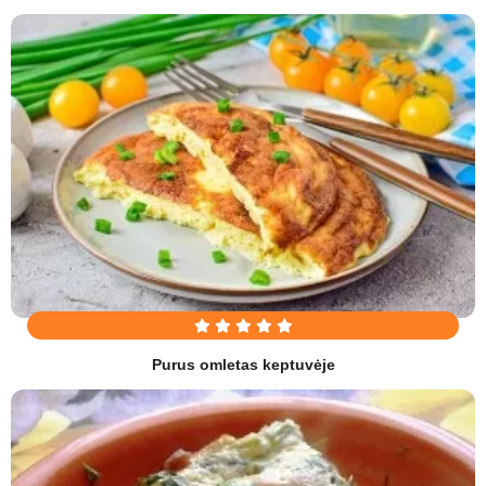
Purus omletas keptuvėje