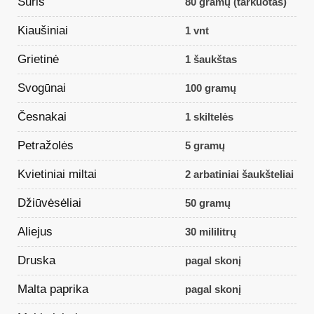
Sūris
80 gramų (tarkuotas)
Kiaušiniai
1 vnt
Grietinė
1 šaukštas
Svogūnai
100 gramų
Česnakai
1 skiltelės
Petražolės
5 gramų
Kvietiniai miltai
2 arbatiniai šaukšteliai
Džiūvėsėliai
50 gramų
Aliejus
30 mililitrų
Druska
pagal skonį
Malta paprika
pagal skonį