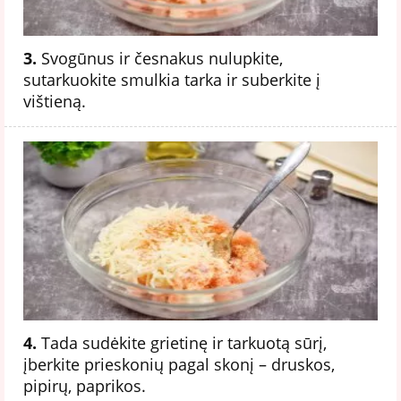
3.
Svogūnus ir česnakus nulupkite,
sutarkuokite smulkia tarka ir suberkite į
vištieną.
4.
Tada sudėkite grietinę ir tarkuotą sūrį,
įberkite prieskonių pagal skonį – druskos,
pipirų, paprikos.