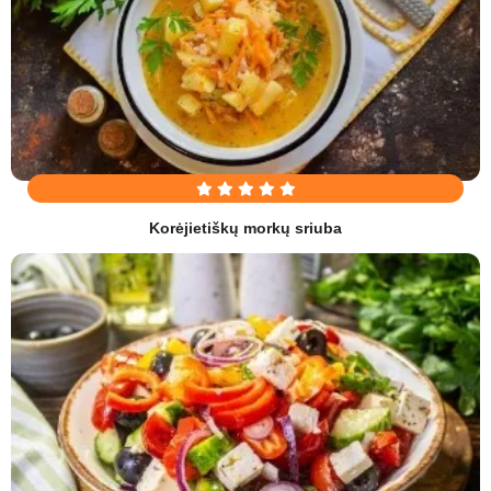
Korėjietiškų morkų sriuba