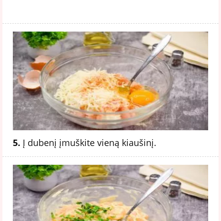
5.
Į dubenį įmuškite vieną kiaušinį.