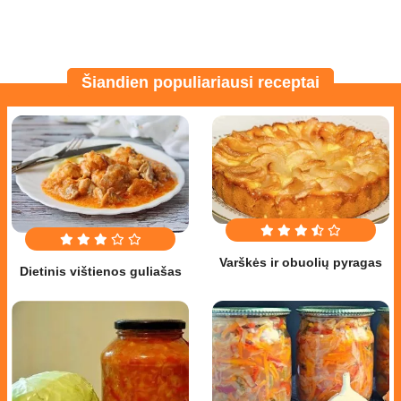
Šiandien populiariausi receptai
Varškės ir obuolių pyragas
Dietinis vištienos guliašas