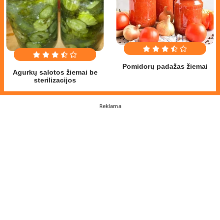
Pomidorų padažas žiemai
Agurkų salotos žiemai be
sterilizacijos
Reklama