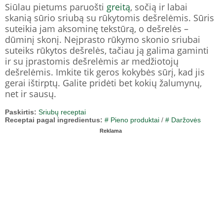
Siūlau pietums paruošti
greitą
, sočią ir labai
skanią sūrio sriubą su rūkytomis dešrelėmis. Sūris
suteikia jam aksominę tekstūrą, o dešrelės –
dūminį skonį. Neįprasto rūkymo skonio sriubai
suteiks rūkytos dešrelės, tačiau ją galima gaminti
ir su įprastomis dešrelėmis ar medžiotojų
dešrelėmis. Imkite tik geros kokybės sūrį, kad jis
gerai ištirptų. Galite pridėti bet kokių žalumynų,
net ir sausų.
Paskirtis:
Sriubų receptai
Receptai pagal ingredientus:
# Pieno produktai
/
# Daržovės
Reklama