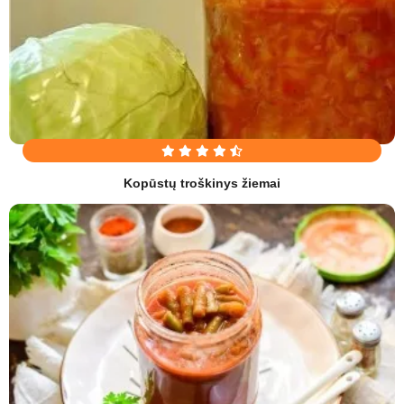
Kopūstų troškinys žiemai