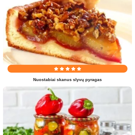
Nuostabiai skanus slyvų pyragas