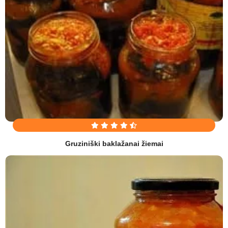
Gruziniški baklažanai žiemai