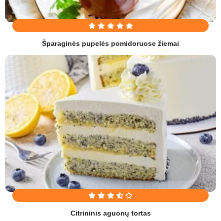
Šparaginės pupelės pomidoruose žiemai
Citrininis aguonų tortas