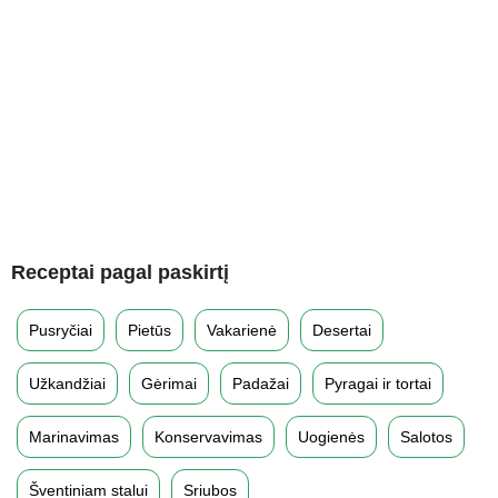
Receptai pagal paskirtį
Pusryčiai
Pietūs
Vakarienė
Desertai
Užkandžiai
Gėrimai
Padažai
Pyragai ir tortai
Marinavimas
Konservavimas
Uogienės
Salotos
Šventiniam stalui
Sriubos