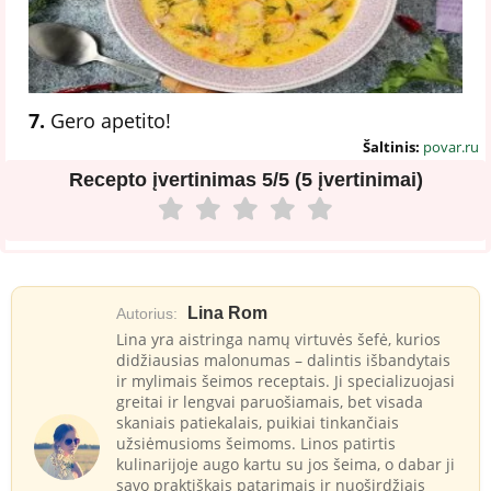
7.
Gero apetito!
Šaltinis:
povar.ru
Recepto įvertinimas
5/5 (5 įvertinimai)
Lina Rom
Autorius:
Lina yra aistringa namų virtuvės šefė, kurios
didžiausias malonumas – dalintis išbandytais
ir mylimais šeimos receptais. Ji specializuojasi
greitai ir lengvai paruošiamais, bet visada
skaniais patiekalais, puikiai tinkančiais
užsiėmusioms šeimoms. Linos patirtis
kulinarijoje augo kartu su jos šeima, o dabar ji
savo praktiškais patarimais ir nuoširdžiais