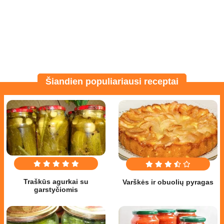
Šiandien populiariausi receptai
Traškūs agurkai su
Varškės ir obuolių pyragas
garstyčiomis