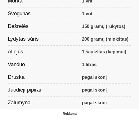
Morka
1 vnt
Svogūnas
1 vnt
Dešrelės
150 gramų (rūkytos)
Lydytas sūris
200 gramų (minkštas)
Aliejus
1 šaukštas (kepimui)
Vanduo
1 litras
Druska
pagal skonį
Juodieji pipirai
pagal skonį
Žalumynai
pagal skonį
Reklama