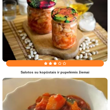
Salotos su kopūstais ir pupelėmis žiemai