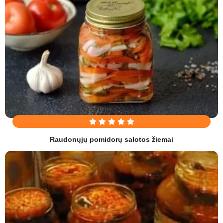
Raudonųjų pomidorų salotos žiemai