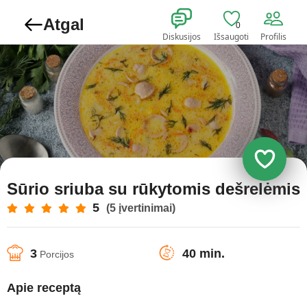
Atgal
0
Diskusijos
Išsaugoti
Profilis
Sūrio sriuba su rūkytomis dešrelėmis
5
(5 įvertinimai)
3
40 min.
Porcijos
Apie receptą