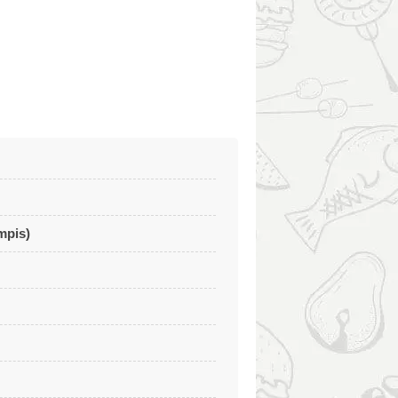
mpis)