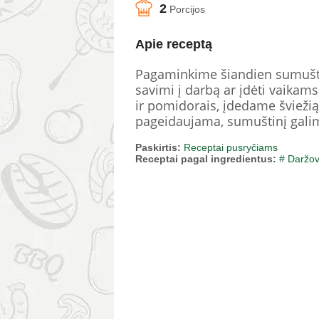
2
Porcijos
Apie receptą
Pagaminkime šiandien sumuštin
savimi į darbą ar įdėti vaikam
ir pomidorais, įdedame šviežią 
pageidaujama, sumuštinį galim
Paskirtis:
Receptai pusryčiams
Receptai pagal ingredientus:
# Daržo