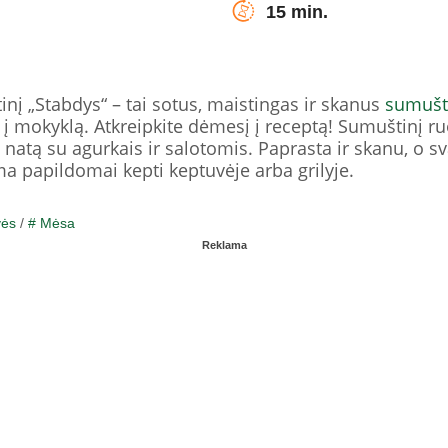
15 min.
į „Stabdys“ – tai sotus, maistingas ir skanus
sumušt
s į mokyklą. Atkreipkite dėmesį į receptą! Sumuštinį r
natą su agurkais ir salotomis. Paprasta ir skanu, o sva
a papildomai kepti keptuvėje arba grilyje.
vės
/
# Mėsa
Reklama