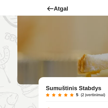
Atgal
Sumuštinis Stabdys
5
(2 įvertinimai)