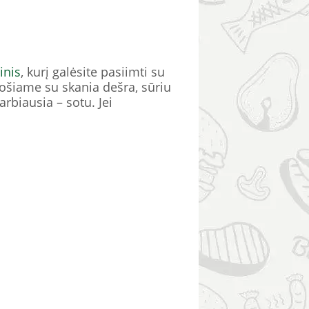
inis
, kurį galėsite pasiimti su
uošiame su skania dešra, sūriu
rbiausia – sotu. Jei