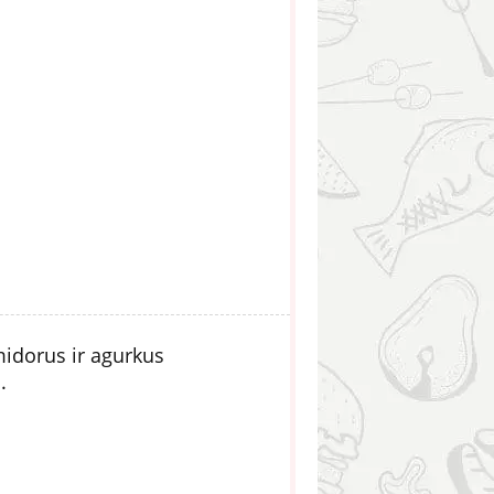
midorus ir agurkus
.