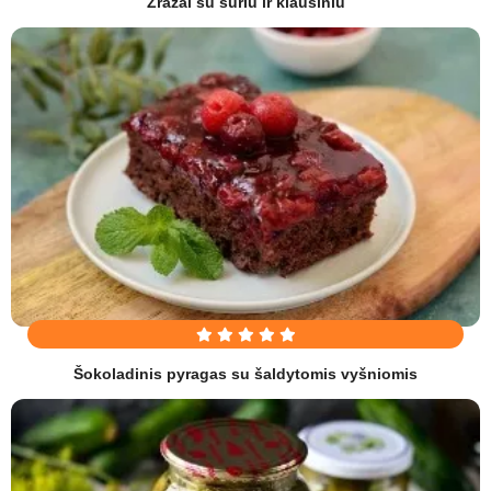
Zrazai su sūriu ir kiaušiniu
Šokoladinis pyragas su šaldytomis vyšniomis