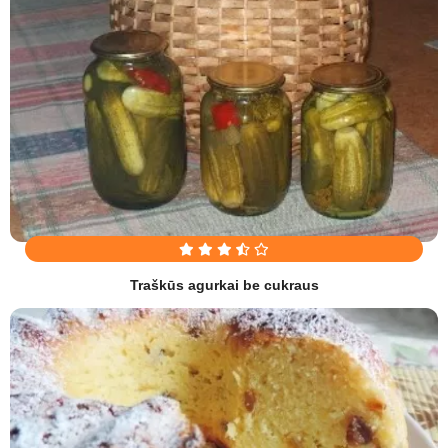
Traškūs agurkai be cukraus