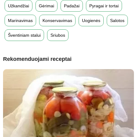
Užkandžiai
Gėrimai
Padažai
Pyragai ir tortai
Marinavimas
Konservavimas
Uogienės
Salotos
Šventiniam stalui
Sriubos
Rekomenduojami receptai