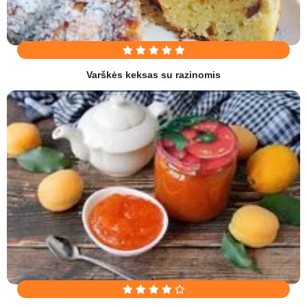
Varškės keksas su razinomis