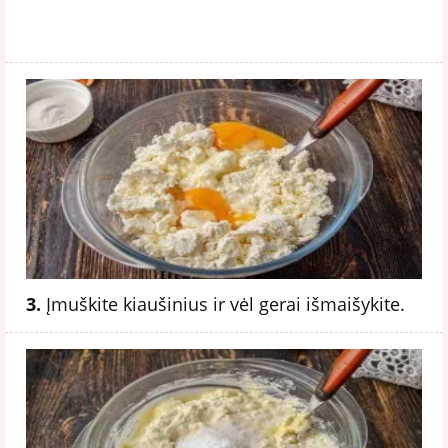
3.
Įmuškite kiaušinius ir vėl gerai išmaišykite.