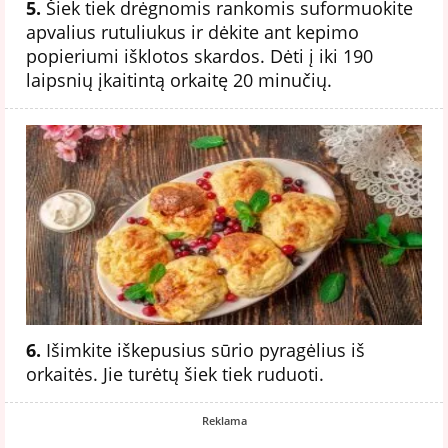
5.
Šiek tiek drėgnomis rankomis suformuokite
apvalius rutuliukus ir dėkite ant kepimo
popieriumi išklotos skardos. Dėti į iki 190
laipsnių įkaitintą orkaitę 20 minučių.
6.
Išimkite iškepusius sūrio pyragėlius iš
orkaitės. Jie turėtų šiek tiek ruduoti.
Reklama