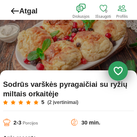
Atgal
0
Diskusijos
Išsaugoti
Profilis
Sodrūs varškės pyragaičiai su ryžių
miltais orkaitėje
5
(2 įvertinimai)
2-3
30 min.
Porcijos