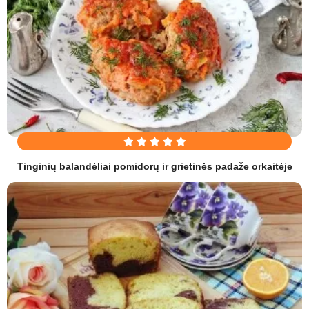
Tinginių balandėliai pomidorų ir grietinės padaže orkaitėje