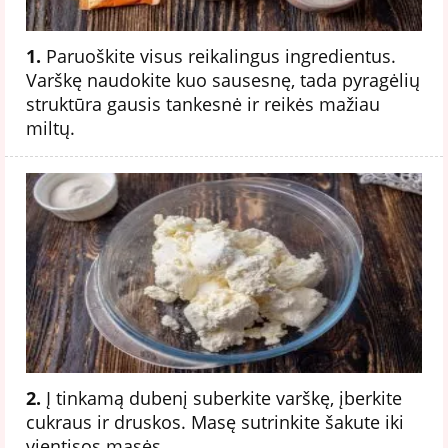
1.
Paruoškite visus reikalingus ingredientus.
Varškę naudokite kuo sausesnę, tada pyragėlių
struktūra gausis tankesnė ir reikės mažiau
miltų.
2.
Į tinkamą dubenį suberkite varškę, įberkite
cukraus ir druskos. Masę sutrinkite šakute iki
vientisos masės.