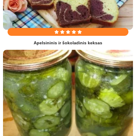
Apelsininis ir šokoladinis keksas