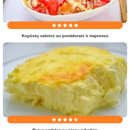
Kopūstų salotos su pomidorais ir majonezu
Purus omletas su pienu orkaitėje