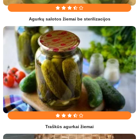
Agurkų salotos žiemai be sterilizacijos
Traškūs agurkai žiemai