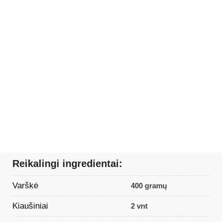
Reikalingi ingredientai:
Varškė
400 gramų
Kiaušiniai
2 vnt