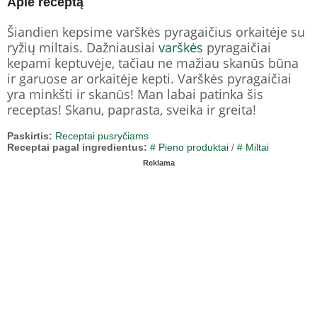
Apie receptą
Šiandien kepsime varškės pyragaičius orkaitėje su
ryžių miltais. Dažniausiai
varškės
pyragaičiai
kepami keptuvėje, tačiau ne mažiau skanūs būna
ir garuose ar orkaitėje kepti. Varškės pyragaičiai
yra minkšti ir skanūs! Man labai patinka šis
receptas! Skanu, paprasta, sveika ir greita!
Paskirtis:
Receptai pusryčiams
Receptai pagal ingredientus:
# Pieno produktai
/
# Miltai
Reklama