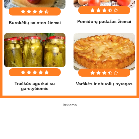
Pomidorų padažas žiemai
Burokėlių salotos žiemai
Traškūs agurkai su
Varškės ir obuolių pyragas
garstyčiomis
Reklama