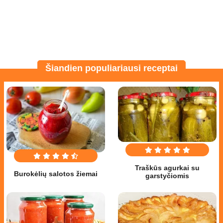
Šiandien populiariausi receptai
Traškūs agurkai su
Burokėlių salotos žiemai
garstyčiomis