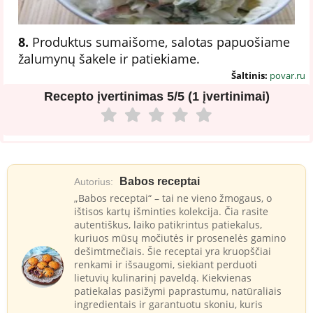
8.
Produktus sumaišome, salotas papuošiame
žalumynų šakele ir patiekiame.
Šaltinis:
povar.ru
Recepto įvertinimas
5/5 (1 įvertinimai)
Babos receptai
Autorius:
„Babos receptai“ – tai ne vieno žmogaus, o
ištisos kartų išminties kolekcija. Čia rasite
autentiškus, laiko patikrintus patiekalus,
kuriuos mūsų močiutės ir prosenelės gamino
dešimtmečiais. Šie receptai yra kruopščiai
renkami ir išsaugomi, siekiant perduoti
lietuvių kulinarinį paveldą. Kiekvienas
patiekalas pasižymi paprastumu, natūraliais
ingredientais ir garantuotu skoniu, kuris