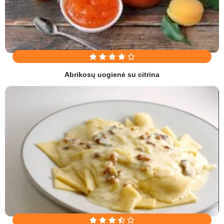
Abrikosų uogienė su citrina