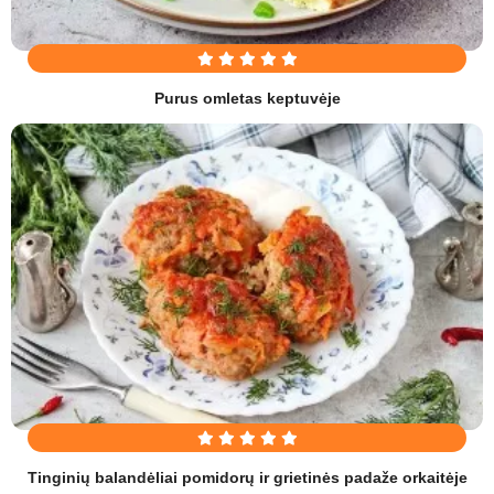
Purus omletas keptuvėje
Tinginių balandėliai pomidorų ir grietinės padaže orkaitėje