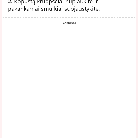
2.
Kopūstą kruopščiai nuplaukite ir
pakankamai smulkiai supjaustykite.
Reklama