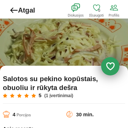
Atgal
0
Diskusijos
Išsaugoti
Profilis
Salotos su pekino kopūstais,
obuoliu ir rūkyta dešra
5
(1 įvertinimai)
4
30 min.
Porcijos