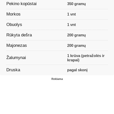
Pekino kopūstai
350 gramų
Morkos
1 vnt
Obuolys
1 vnt
Rūkyta dešra
200 gramų
Majonezas
200 gramų
1 krūva (petražolės ir
Žalumynai
krapai)
Druska
pagal skonį
Reklama