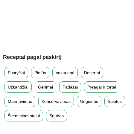
Receptai pagal paskirtį
Pusryčiai
Pietūs
Vakarienė
Desertai
Užkandžiai
Gėrimai
Padažai
Pyragai ir tortai
Marinavimas
Konservavimas
Uogienės
Salotos
Šventiniam stalui
Sriubos