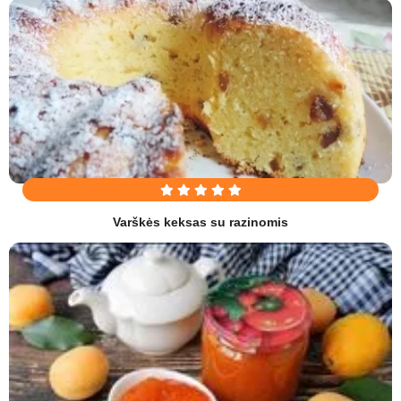
Varškės keksas su razinomis