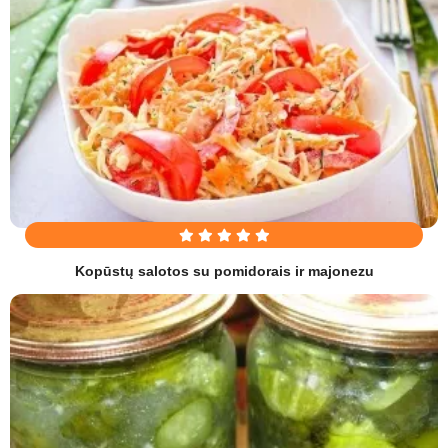
Kopūstų salotos su pomidorais ir majonezu