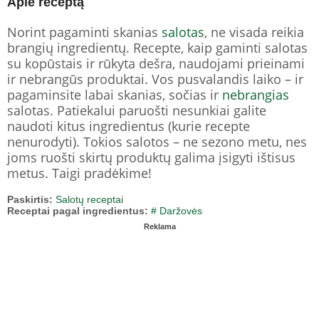
Apie receptą
Norint pagaminti skanias
salotas
, ne visada reikia
brangių ingredientų. Recepte, kaip gaminti salotas
su kopūstais ir rūkyta dešra, naudojami prieinami
ir nebrangūs produktai. Vos pusvalandis laiko – ir
pagaminsite labai skanias, sočias ir
nebrangias
salotas. Patiekalui paruošti nesunkiai galite
naudoti kitus ingredientus (kurie recepte
nenurodyti). Tokios salotos – ne sezono metu, nes
joms ruošti skirtų produktų galima įsigyti ištisus
metus. Taigi pradėkime!
Paskirtis:
Salotų receptai
Receptai pagal ingredientus:
# Daržovės
Reklama