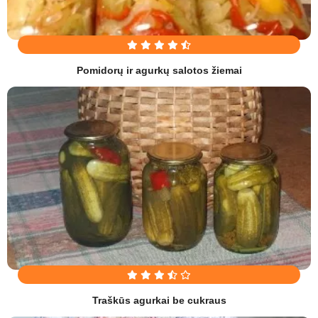
Pomidorų ir agurkų salotos žiemai
Traškūs agurkai be cukraus