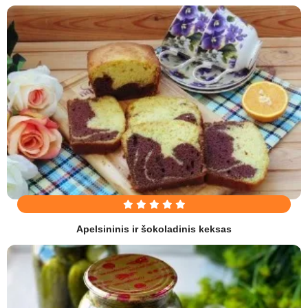
Apelsininis ir šokoladinis keksas