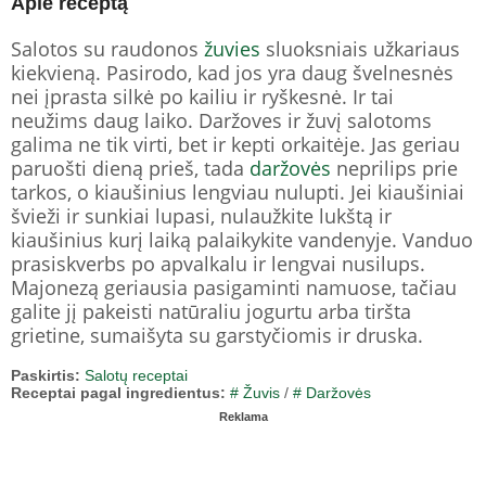
Apie receptą
Salotos su raudonos
žuvies
sluoksniais užkariaus
kiekvieną. Pasirodo, kad jos yra daug švelnesnės
nei įprasta silkė po kailiu ir ryškesnė. Ir tai
neužims daug laiko. Daržoves ir žuvį salotoms
galima ne tik virti, bet ir kepti orkaitėje. Jas geriau
paruošti dieną prieš, tada
daržovės
neprilips prie
tarkos, o kiaušinius lengviau nulupti. Jei kiaušiniai
švieži ir sunkiai lupasi, nulaužkite lukštą ir
kiaušinius kurį laiką palaikykite vandenyje. Vanduo
prasiskverbs po apvalkalu ir lengvai nusilups.
Majonezą geriausia pasigaminti namuose, tačiau
galite jį pakeisti natūraliu jogurtu arba tiršta
grietine, sumaišyta su garstyčiomis ir druska.
Paskirtis:
Salotų receptai
Receptai pagal ingredientus:
# Žuvis
/
# Daržovės
Reklama