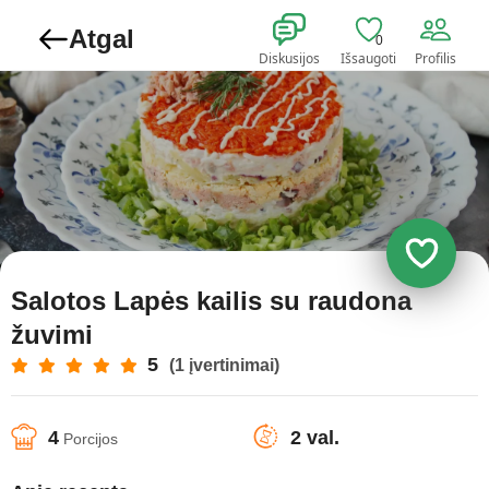
Atgal
0
Diskusijos
Išsaugoti
Profilis
Salotos Lapės kailis su raudona
žuvimi
5
(1 įvertinimai)
4
2 val.
Porcijos