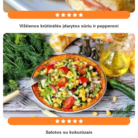
Vištienos krūtinėlės įdarytos sūriu ir pepperoni
Salotos su kukurūzais