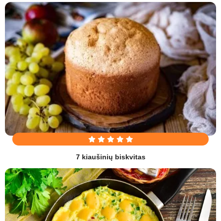
7 kiaušinių biskvitas