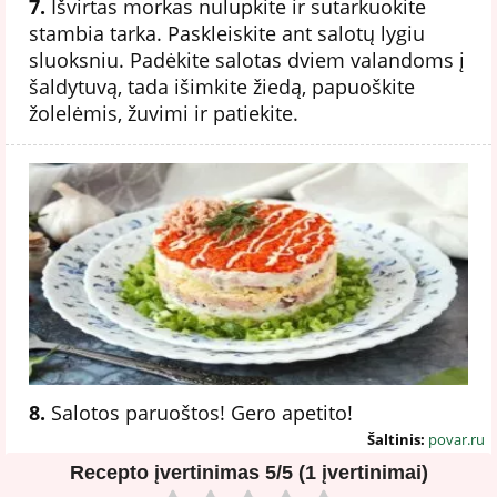
7.
Išvirtas morkas nulupkite ir sutarkuokite
stambia tarka. Paskleiskite ant salotų lygiu
sluoksniu. Padėkite salotas dviem valandoms į
šaldytuvą, tada išimkite žiedą, papuoškite
žolelėmis, žuvimi ir patiekite.
8.
Salotos paruoštos! Gero apetito!
Šaltinis:
povar.ru
Recepto įvertinimas
5/5 (1 įvertinimai)