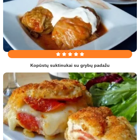
Kopūstų suktinukai su grybų padažu