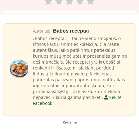
Babos receptai
Autorius:
„Babos receptai“ – tai ne vieno žmogaus, o
ištisos kartų išminties kolekcija. Čia rasite
autentiškus, laiko patikrintus patiekalus,
kuriuos mūsų močiutės ir prosenelės gamino
dešimtmečiais. Šie receptai yra kruopščiai
renkami ir išsaugomi, siekiant perduoti
lietuvių kulinarinį paveldą. Kiekvienas
patiekalas pasižymi paprastumu, natūraliais
ingredientais ir garantuotu skoniu, kuris
primena vaikystę. Tai klasika, kuri niekada
nepaves ir kuria galima pasitikėti.
Sekite
Facebook
Reklama