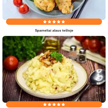
Sparneliai alaus tešloje