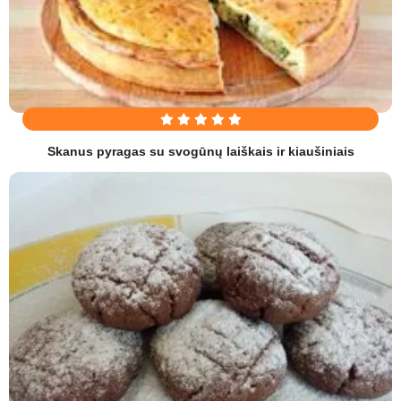
Skanus pyragas su svogūnų laiškais ir kiaušiniais