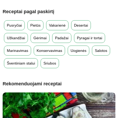
Receptai pagal paskirtį
Pusryčiai
Pietūs
Vakarienė
Desertai
Užkandžiai
Gėrimai
Padažai
Pyragai ir tortai
Marinavimas
Konservavimas
Uogienės
Salotos
Šventiniam stalui
Sriubos
Rekomenduojami receptai