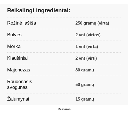
Reikalingi ingredientai:
Rožinė lašiša
250 gramų (virta)
Bulvės
2 vnt (virtos)
Morka
1 vnt (virta)
Kiaušiniai
2 vnt (virti)
Majonezas
80 gramų
Raudonasis
50 gramų
svogūnas
Žalumynai
15 gramų
Reklama