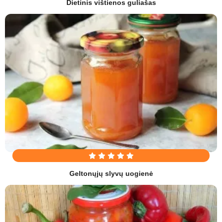
Dietinis vištienos guliašas
Geltonųjų slyvų uogienė