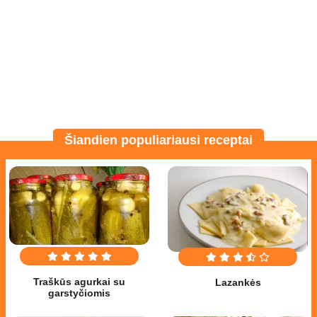
Šiandien populiariausi receptai
Traškūs agurkai su
Lazankės
garstyčiomis