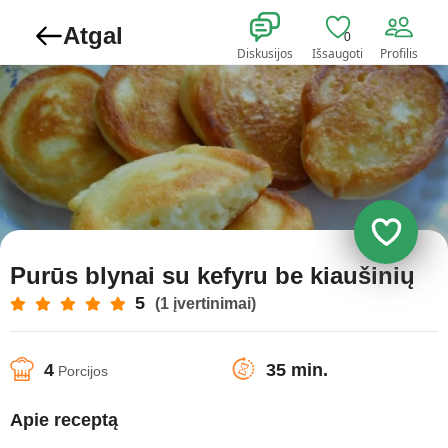
Atgal
0
Diskusijos
Išsaugoti
Profilis
Purūs blynai su kefyru be kiaušinių
5
(1 įvertinimai)
4
35 min.
Porcijos
Apie receptą