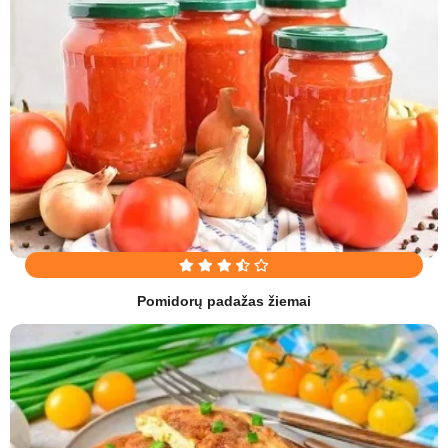
Pomidorų padažas žiemai