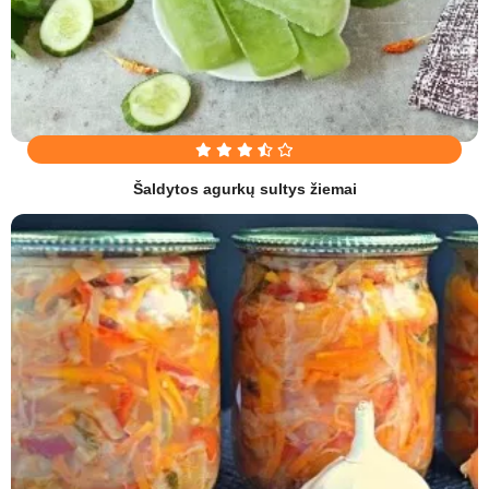
Šaldytos agurkų sultys žiemai