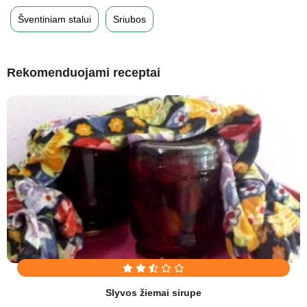
Šventiniam stalui
Sriubos
Rekomenduojami receptai
Slyvos žiemai sirupe