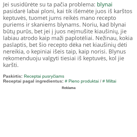
Jei susidūrėte su ta pačia problema:
blynai
pasidarė labai ploni, kai tik išėmėte juos iš karštos
keptuvės, tuomet jums reikės mano recepto
puriems ir skaniems blynams. Noriu, kad blynai
būtų purūs, bet jei į juos neįmušite kiaušinių, jie
labiau atrodo kaip maži paplotėliai. Nežinau, kokia
paslaptis, bet šio recepto dėka net kiaušinių dėti
nereikia, o kepiniai išeis taip, kaip norisi. Blynus
rekomenduoju valgyti tiesiai iš keptuvės, kol jie
karšti.
Paskirtis:
Receptai pusryčiams
Receptai pagal ingredientus:
# Pieno produktai
/
# Miltai
Reklama