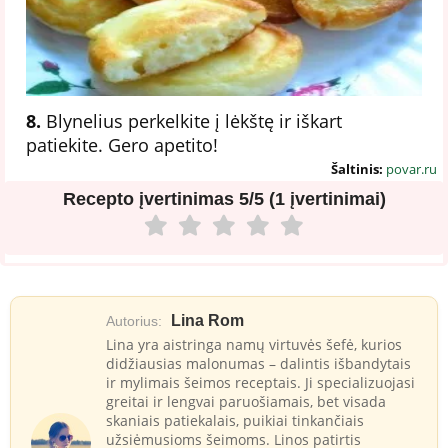
8.
Blynelius perkelkite į lėkštę ir iškart
patiekite. Gero apetito!
Šaltinis:
povar.ru
Recepto įvertinimas
5/5 (1 įvertinimai)
Lina Rom
Autorius:
Lina yra aistringa namų virtuvės šefė, kurios
didžiausias malonumas – dalintis išbandytais
ir mylimais šeimos receptais. Ji specializuojasi
greitai ir lengvai paruošiamais, bet visada
skaniais patiekalais, puikiai tinkančiais
užsiėmusioms šeimoms. Linos patirtis