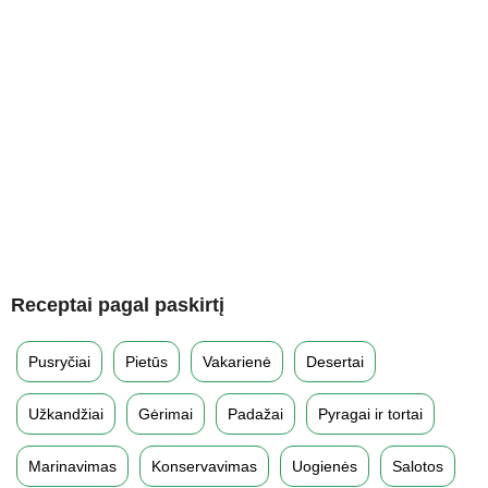
Receptai pagal paskirtį
Pusryčiai
Pietūs
Vakarienė
Desertai
Užkandžiai
Gėrimai
Padažai
Pyragai ir tortai
Marinavimas
Konservavimas
Uogienės
Salotos