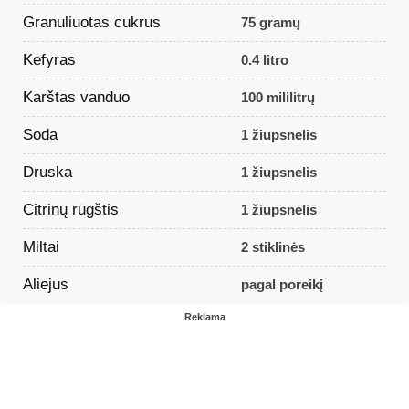
Granuliuotas cukrus
75 gramų
Kefyras
0.4 litro
Karštas vanduo
100 mililitrų
Soda
1 žiupsnelis
Druska
1 žiupsnelis
Citrinų rūgštis
1 žiupsnelis
Miltai
2 stiklinės
Aliejus
pagal poreikį
Reklama