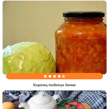
Kopūstų troškinys žiemai