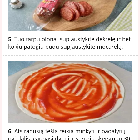
5.
Tuo tarpu plonai supjaustykite dešrelę ir bet
kokiu patogiu būdu supjaustykite mocarelą.
6.
Atsiradusią tešlą reikia minkyti ir padalyti į
dvi dalis, gaunasi dvi picos, kurių skersmuo 30