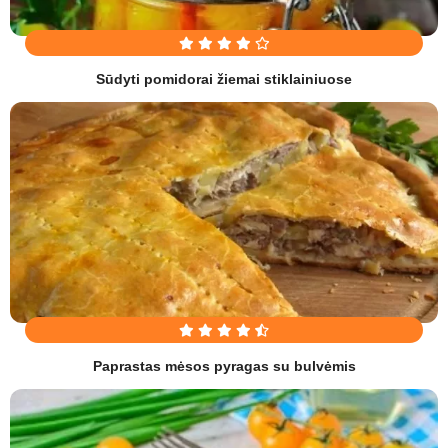
Sūdyti pomidorai žiemai stiklainiuose
Paprastas mėsos pyragas su bulvėmis