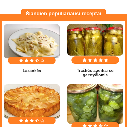
Šiandien populiariausi receptai
Traškūs agurkai su
Lazankės
garstyčiomis