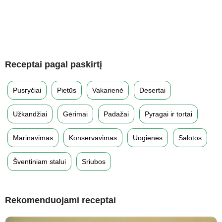
Receptai pagal paskirtį
Pusryčiai
Pietūs
Vakarienė
Desertai
Užkandžiai
Gėrimai
Padažai
Pyragai ir tortai
Marinavimas
Konservavimas
Uogienės
Salotos
Šventiniam stalui
Sriubos
Rekomenduojami receptai