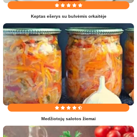
Keptas ešerys su bulvėmis orkaitėje
Medžiotojų salotos žiemai