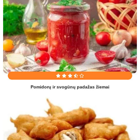
Pomidorų ir svogūnų padažas žiemai