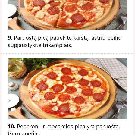
9.
Paruoštą picą patiekite karštą, aštriu peiliu
supjaustykite trikampiais.
10.
Peperoni ir mocarelos pica yra paruošta.
Gero apetito!