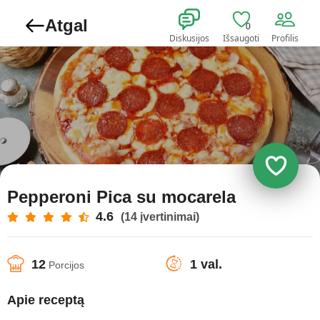
Atgal
0
Diskusijos
Išsaugoti
Profilis
Pepperoni Pica su mocarela
4.6
(14 įvertinimai)
12
1 val.
Porcijos
Apie receptą