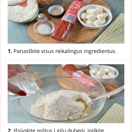
1.
Paruoškite visus reikalingus ingredientus.
2.
Išsijokite miltus į gilų dubenį, įpilkite