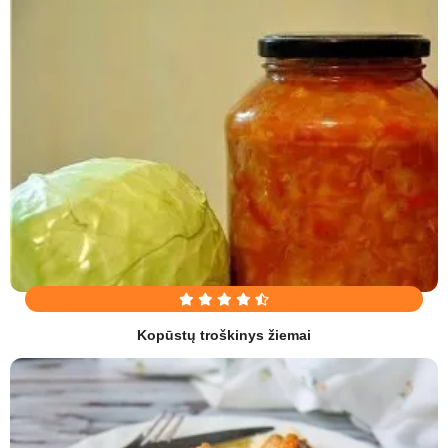
Kopūstų troškinys žiemai