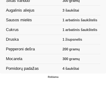
Šiltas vanduo
300 gramų
Augalinis aliejus
3 šaukštai
Sausos mielės
1 arbatinis šaukštelis
Cukrus
1 arbatinis šaukštelis
Druska
1 žiupsnelis
Pepperoni dešra
200 gramų
Mocarela
300 gramų
Pomidorų padažas
4 šaukštai
Reklama