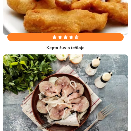
Kepta žuvis tešloje