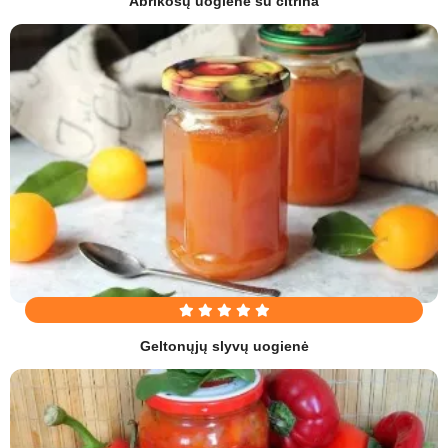
Abrikosų uogienė su citrina
Geltonųjų slyvų uogienė