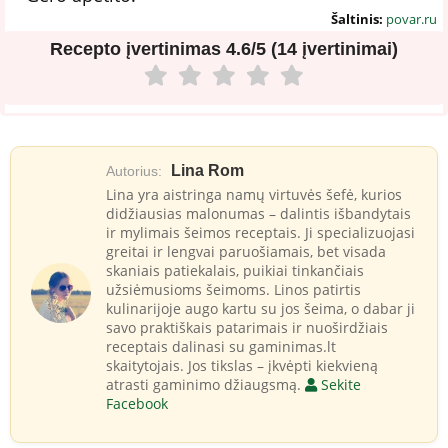
Šaltinis:
povar.ru
Recepto įvertinimas
4.6/5 (14 įvertinimai)
Lina Rom
Autorius:
Lina yra aistringa namų virtuvės šefė, kurios
didžiausias malonumas – dalintis išbandytais
ir mylimais šeimos receptais. Ji specializuojasi
greitai ir lengvai paruošiamais, bet visada
skaniais patiekalais, puikiai tinkančiais
užsiėmusioms šeimoms. Linos patirtis
kulinarijoje augo kartu su jos šeima, o dabar ji
savo praktiškais patarimais ir nuoširdžiais
receptais dalinasi su gaminimas.lt
skaitytojais. Jos tikslas – įkvėpti kiekvieną
atrasti gaminimo džiaugsmą.
Sekite
Facebook