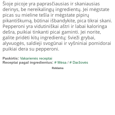
Šioje picoje yra paprasčiausias ir skaniausias
derinys, be nereikalingų ingredientų. Jei mėgstate
picas su mieline tešla ir mėgstate pipirų
pikantiškumą, būtinai išbandykite, pica tikrai skani.
Pepperoni yra vidutiniškai aštri ir labai kaloringa
dešra, puikiai tinkanti picai gaminti. Jei norite,
galite pridėti kitų ingredientų; švieži grybai,
alyvuogės, saldieji svogūnai ir vyšniniai pomidorai
puikiai dera su pepperoni.
Paskirtis:
Vakarienės receptai
Receptai pagal ingredientus:
# Mėsa
/
# Daržovės
Reklama