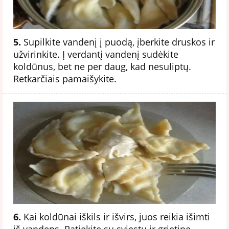
5.
Supilkite vandenį į puodą, įberkite druskos ir
užvirinkite. Į verdantį vandenį sudėkite
koldūnus, bet ne per daug, kad nesuliptų.
Retkarčiais pamaišykite.
6.
Kai koldūnai iškils ir išvirs, juos reikia išimti
iš vandens. Patiekite su sviestu ir grietine.