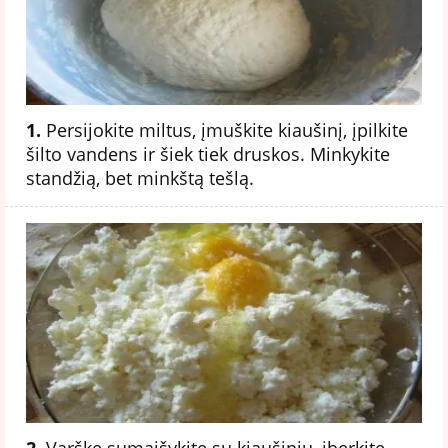
1.
Persijokite miltus, įmuškite kiaušinį, įpilkite
šilto vandens ir šiek tiek druskos. Minkykite
standžią, bet minkštą tešlą.
2.
Varškę sumaišykite su kiaušiniu, įberkite