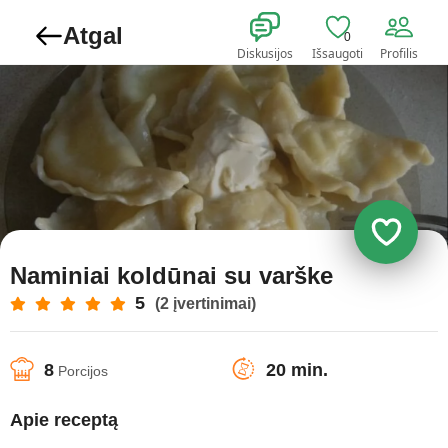
Atgal
0
Diskusijos
Išsaugoti
Profilis
Naminiai koldūnai su varške
5
(2 įvertinimai)
8
20 min.
Porcijos
Apie receptą