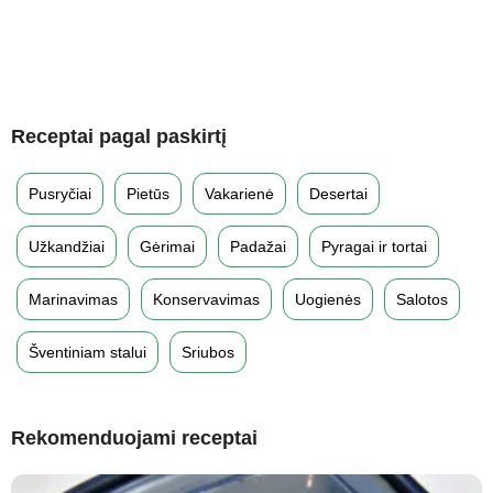
Receptai pagal paskirtį
Pusryčiai
Pietūs
Vakarienė
Desertai
Užkandžiai
Gėrimai
Padažai
Pyragai ir tortai
Marinavimas
Konservavimas
Uogienės
Salotos
Šventiniam stalui
Sriubos
Rekomenduojami receptai