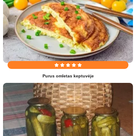
Purus omletas keptuvėje