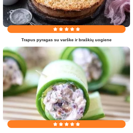
Trapus pyragas su varške ir braškių uogiene