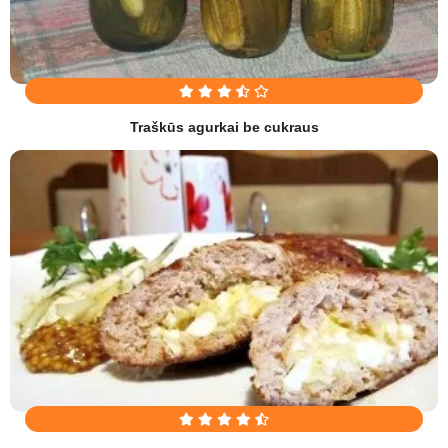
Traškūs agurkai be cukraus