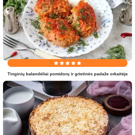
Tinginių balandėliai pomidorų ir grietinės padaže orkaitėje