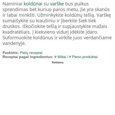
Naminiai
koldūnai
su
varške
bus puikus
sprendimas bet kuriuo paros metu. Jie yra skanūs
ir labai minkšti. Užminkykite koldūnų tešlą. Varškę
sumaišykite su kiaušiniu ir įberkite šiek tiek
druskos. Iškočiokite tešlą ir supjaustykite mažais
kvadratėliais. Į kiekvieno vidurį įdėkite įdaro.
Suformuokite koldūnus ir virkite juos verdančiame
vandenyje.
Paskirtis:
Pietų receptai
Receptai pagal ingredientus:
# Miltai
/
# Pieno produktai
Reklama