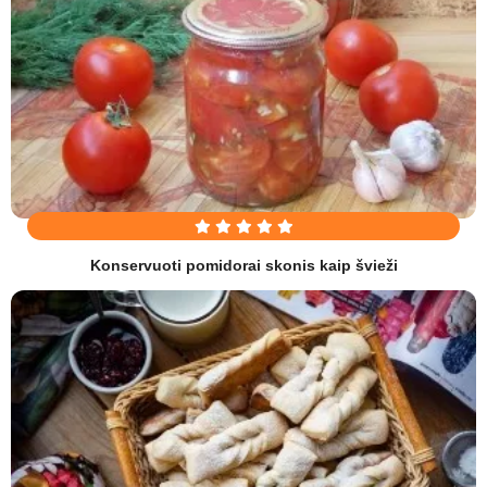
Konservuoti pomidorai skonis kaip švieži