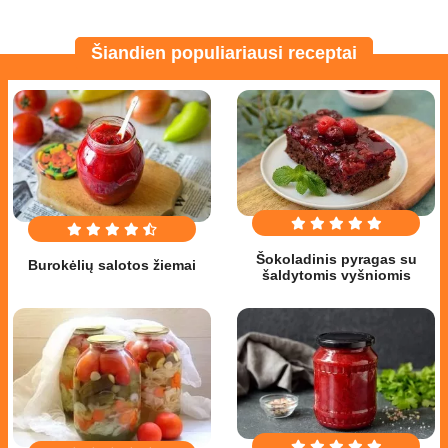
Šiandien populiariausi receptai
Šokoladinis pyragas su
Burokėlių salotos žiemai
šaldytomis vyšniomis