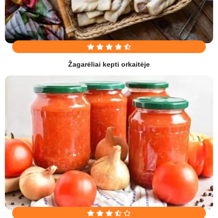
Žagarėliai kepti orkaitėje