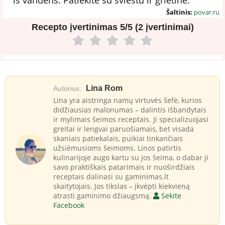
Šaltinis:
povar.ru
Recepto įvertinimas
5/5 (2 įvertinimai)
Lina Rom
Autorius:
Lina yra aistringa namų virtuvės šefė, kurios
didžiausias malonumas – dalintis išbandytais
ir mylimais šeimos receptais. Ji specializuojasi
greitai ir lengvai paruošiamais, bet visada
skaniais patiekalais, puikiai tinkančiais
užsiėmusioms šeimoms. Linos patirtis
kulinarijoje augo kartu su jos šeima, o dabar ji
savo praktiškais patarimais ir nuoširdžiais
receptais dalinasi su gaminimas.lt
skaitytojais. Jos tikslas – įkvėpti kiekvieną
atrasti gaminimo džiaugsmą.
Sekite
Facebook