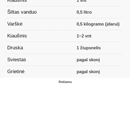
Kiaušinis
1 vnt
Šiltas vanduo
0,5 litro
Varškė
0,5 kilogramo (įdarui)
Kiaušinis
1~2 vnt
Druska
1 žiupsnelis
Sviestas
pagal skonį
Grietinė
pagal skonį
Reklama