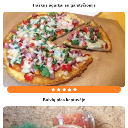
Traškūs agurkai su garstyčiomis
Bulvių pica keptuvėje