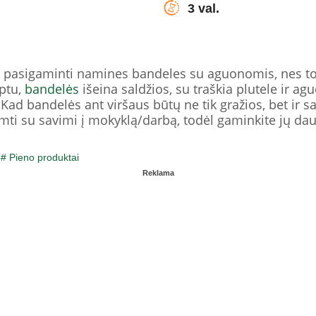
3 val.
pasigaminti namines bandeles su aguonomis, nes tok
eptu,
bandelės
išeina saldžios, su traškia plutele ir a
. Kad bandelės ant viršaus būtų ne tik gražios, bet ir s
ti su savimi į mokyklą/darbą, todėl gaminkite jų dau
/
# Pieno produktai
Reklama