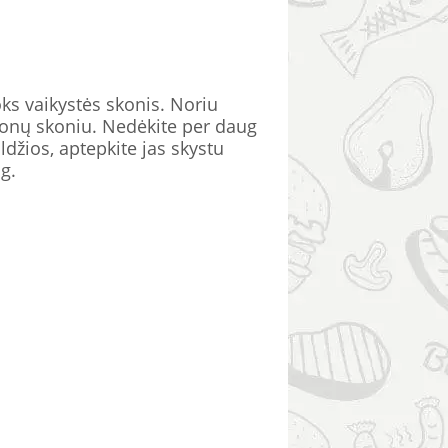
s vaikystės skonis. Noriu
guonų skoniu. Nedėkite per daug
aldžios, aptepkite jas skystu
g.