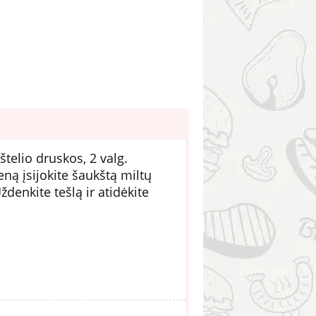
štelio druskos, 2 valg.
ieną įsijokite šaukštą miltų
ždenkite tešlą ir atidėkite