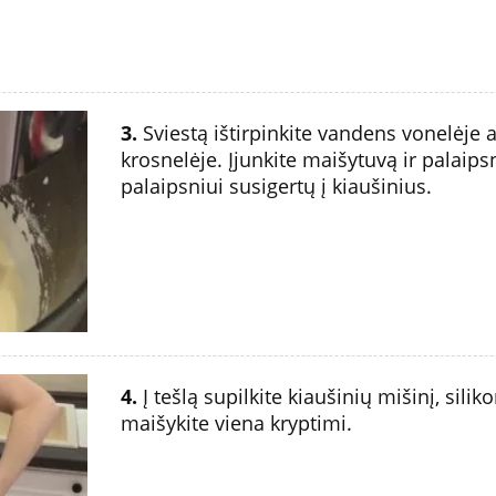
3.
Sviestą ištirpinkite vandens vonelėje
krosnelėje. Įjunkite maišytuvą ir palaipsni
palaipsniui susigertų į kiaušinius.
4.
Į tešlą supilkite kiaušinių mišinį, sil
maišykite viena kryptimi.