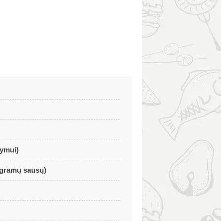
kymui)
 gramų sausų)