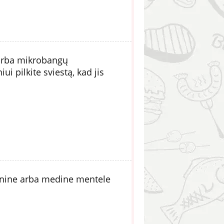
 arba mikrobangų
ui pilkite sviestą, kad jis
ikonine arba medine mentele