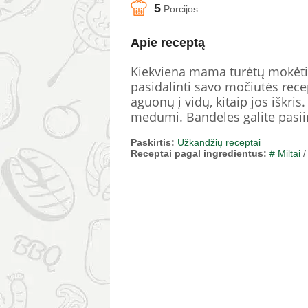
5
Porcijos
Apie receptą
Kiekviena mama turėtų mokėti 
pasidalinti savo močiutės rec
aguonų į vidų, kitaip jos iškris
medumi. Bandeles galite pasiim
Paskirtis:
Užkandžių receptai
Receptai pagal ingredientus:
# Miltai