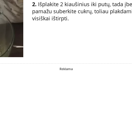
2.
Išplakite 2 kiaušinius iki putų, tada įb
pamažu suberkite cukrų, toliau plakdami 
visiškai ištirpti.
Reklama