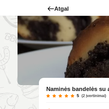
Atgal
Naminės bandelės su
5
(2 įvertinimai)