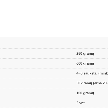
250 gramų
600 gramų
4~6 šaukštai (min
50 gramų (arba 20
100 gramų
2 vnt