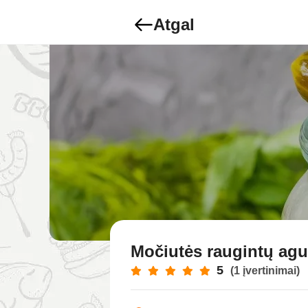
Atgal
Močiutės raugintų agu
5
(1 įvertinimai)