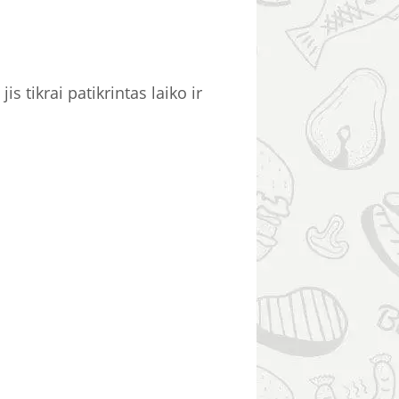
s tikrai patikrintas laiko ir