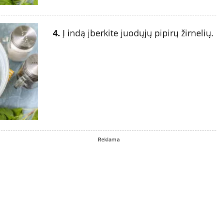
4.
Į indą įberkite juodųjų pipirų žirnelių.
Reklama