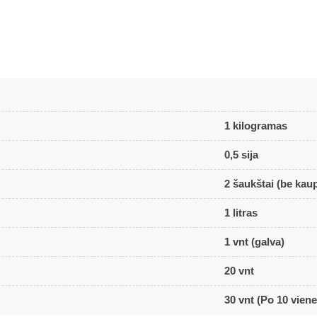
1 kilogramas
0,5 sija
2 šaukštai (be kau
1 litras
1 vnt (galva)
20 vnt
30 vnt (Po 10 viene