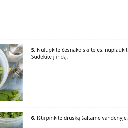
5.
Nulupkite česnako skilteles, nuplaukit
Sudėkite į indą.
6.
Ištirpinkite druską šaltame vandenyj