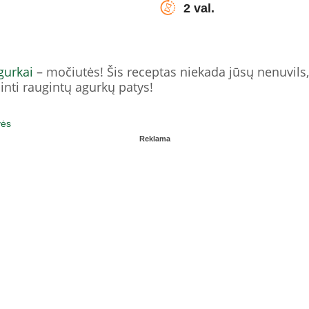
2 val.
gurkai
– močiutės! Šis receptas niekada jūsų nenuvils, ji
inti raugintų agurkų patys!
vės
Reklama