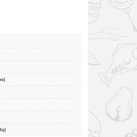
po)
tų)