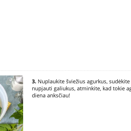
3.
Nuplaukite šviežius agurkus, sudėkite j
nupjauti galiukus, atminkite, kad tokie a
diena anksčiau!