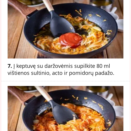
7.
Į keptuvę su daržovėmis supilkite 80 ml
vištienos sultinio, acto ir pomidorų padažo.