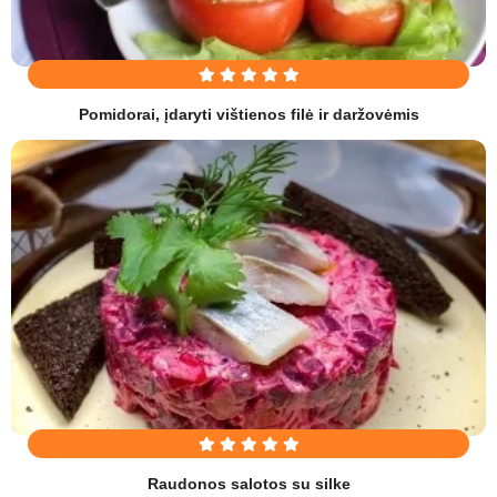
Pomidorai, įdaryti vištienos filė ir daržovėmis
Raudonos salotos su silke