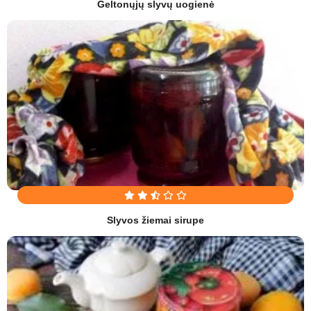
Geltonųjų slyvų uogienė
Slyvos žiemai sirupe