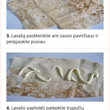
3.
Lavašą paskleiskite ant sauso paviršiaus ir
perpjaukite pusiau.
4.
Lavašo paplotėlį patepkite trupučiu