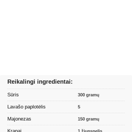
Reikalingi ingredientai:
Sūris
300 gramų
Lavašo paplotėlis
5
Majonezas
150 gramų
Krapai
1 žiupsnelis