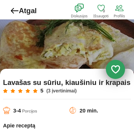
Atgal
0
Diskusijos
Išsaugoti
Profilis
Lavašas su sūriu, kiaušiniu ir krapais
5
(3 įvertinimai)
3-4
20 min.
Porcijos
Apie receptą