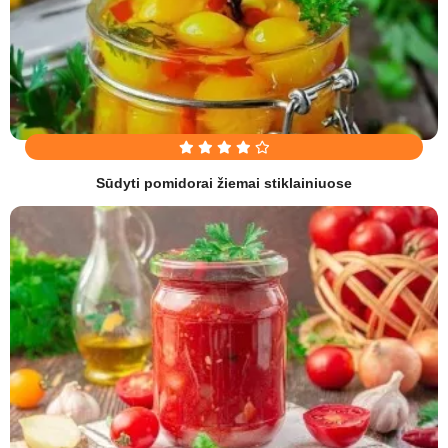
Sūdyti pomidorai žiemai stiklainiuose