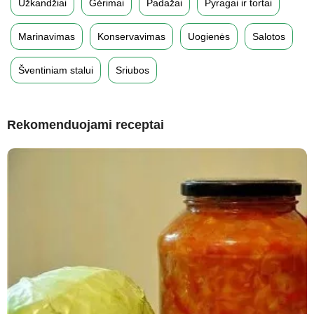
Užkandžiai
Gėrimai
Padažai
Pyragai ir tortai
Marinavimas
Konservavimas
Uogienės
Salotos
Šventiniam stalui
Sriubos
Rekomenduojami receptai