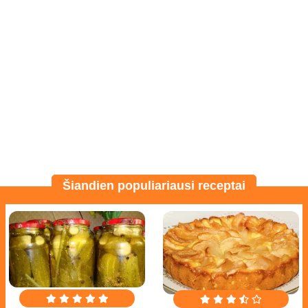
Šiandien populiariausi receptai