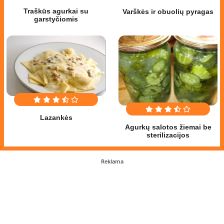
Traškūs agurkai su
Varškės ir obuolių pyragas
garstyčiomis
Lazankės
Agurkų salotos žiemai be
sterilizacijos
Reklama