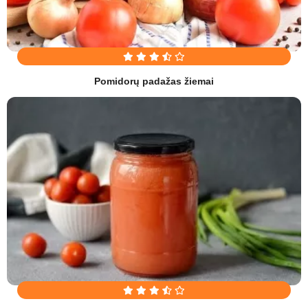
Pomidorų padažas žiemai