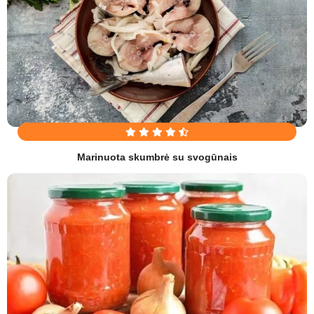
Marinuota skumbrė su svogūnais