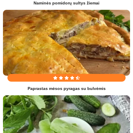
Naminės pomidorų sultys žiemai
Paprastas mėsos pyragas su bulvėmis