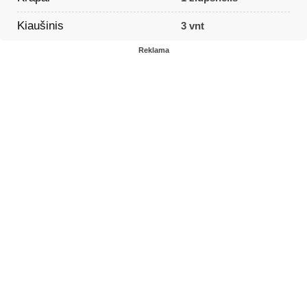
Kiaušinis
3 vnt
Reklama