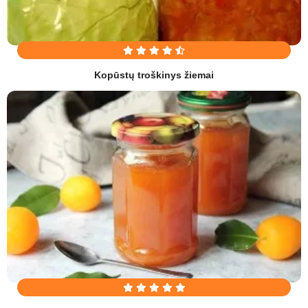
Kopūstų troškinys žiemai