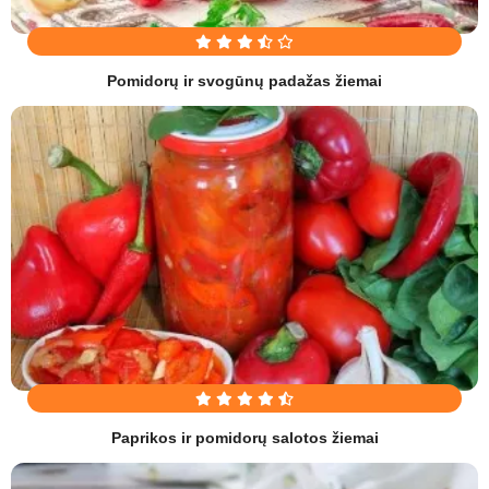
Pomidorų ir svogūnų padažas žiemai
Paprikos ir pomidorų salotos žiemai