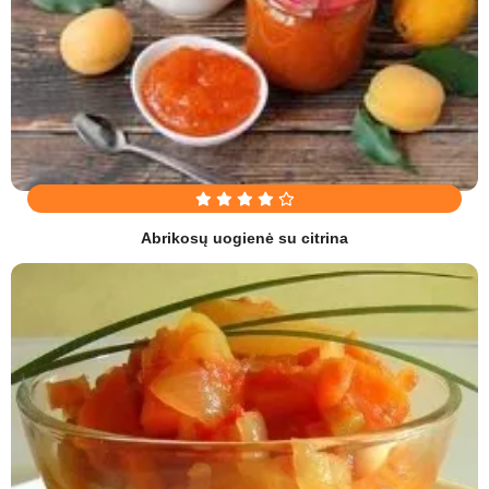
Abrikosų uogienė su citrina