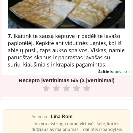
7.
Įkaitinkite sausą keptuvę ir padėkite lavašo
paplotėlėį. Kepkite ant vidutinės ugnies, kol iš
abiejų pusių taps aukso spalvos. Viskas, namie
paruoštas skanus ir paprastas lavašas su
sūriu, kiaušiniais ir krapais pagamintas.
Šaltinis:
povar.ru
Recepto įvertinimas
5/5 (3 įvertinimai)
Lina Rom
Autorius:
Lina yra aistringa namų virtuvės šefė, kurios
didžiausias malonumas – dalintis išbandytais