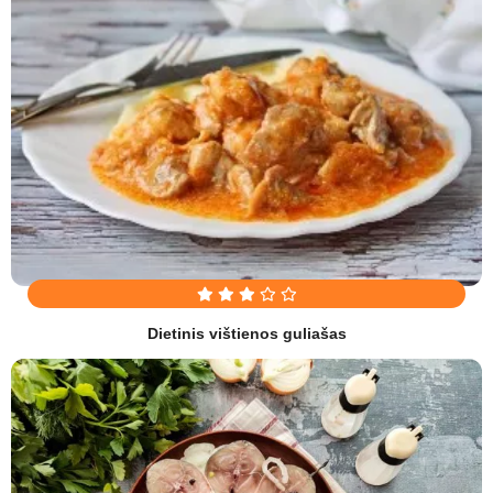
Dietinis vištienos guliašas