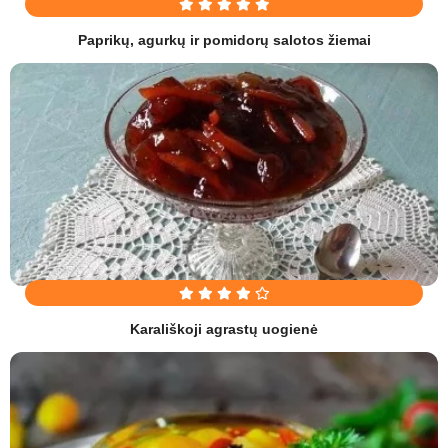
Paprikų, agurkų ir pomidorų salotos žiemai
Karališkoji agrastų uogienė