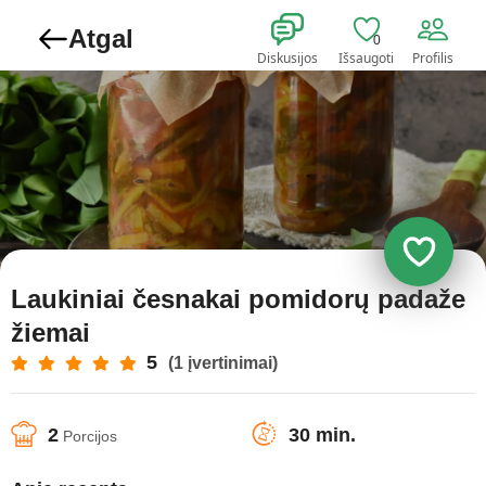
Atgal
0
Diskusijos
Išsaugoti
Profilis
Laukiniai česnakai pomidorų padaže
žiemai
5
(1 įvertinimai)
2
30 min.
Porcijos