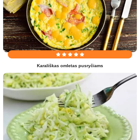
Karališkas omletas pusryčiams