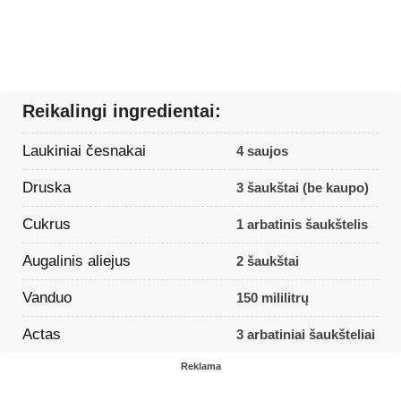
Reikalingi ingredientai:
Laukiniai česnakai
4 saujos
Druska
3 šaukštai (be kaupo)
Cukrus
1 arbatinis šaukštelis
Augalinis aliejus
2 šaukštai
Vanduo
150 mililitrų
Actas
3 arbatiniai šaukšteliai
Reklama