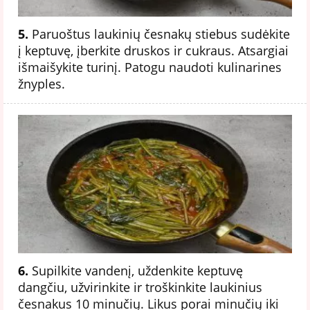
5.
Paruoštus laukinių česnakų stiebus sudėkite
į keptuvę, įberkite druskos ir cukraus. Atsargiai
išmaišykite turinį. Patogu naudoti kulinarines
žnyples.
6.
Supilkite vandenį, uždenkite keptuvę
dangčiu, užvirinkite ir troškinkite laukinius
česnakus 10 minučių. Likus porai minučių iki