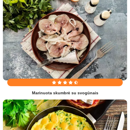
Marinuota skumbrė su svogūnais