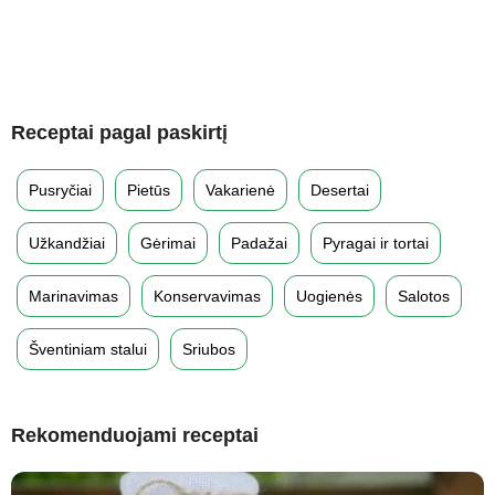
Receptai pagal paskirtį
Pusryčiai
Pietūs
Vakarienė
Desertai
Užkandžiai
Gėrimai
Padažai
Pyragai ir tortai
Marinavimas
Konservavimas
Uogienės
Salotos
Šventiniam stalui
Sriubos
Rekomenduojami receptai