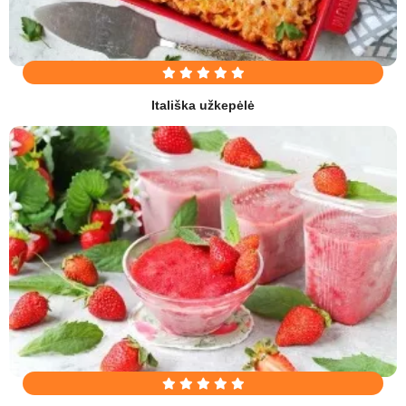
Itališka užkepėlė