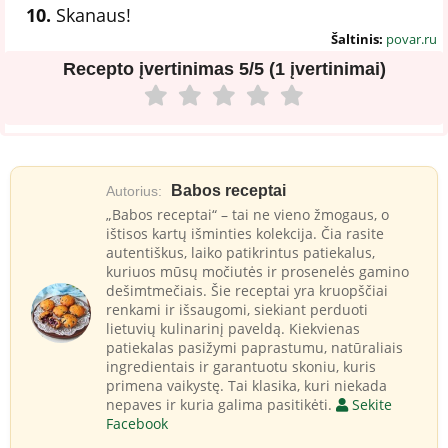
10.
Skanaus!
Šaltinis:
povar.ru
Recepto įvertinimas
5/5 (1 įvertinimai)
Babos receptai
Autorius:
„Babos receptai“ – tai ne vieno žmogaus, o
ištisos kartų išminties kolekcija. Čia rasite
autentiškus, laiko patikrintus patiekalus,
kuriuos mūsų močiutės ir prosenelės gamino
dešimtmečiais. Šie receptai yra kruopščiai
renkami ir išsaugomi, siekiant perduoti
lietuvių kulinarinį paveldą. Kiekvienas
patiekalas pasižymi paprastumu, natūraliais
ingredientais ir garantuotu skoniu, kuris
primena vaikystę. Tai klasika, kuri niekada
nepaves ir kuria galima pasitikėti.
Sekite
Facebook