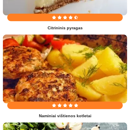
Citrininis pyragas
Naminiai vištienos kotletai