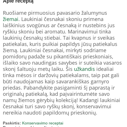
Apie receptą
Ruošiame pirmuosius pavasario žalumynus
žiemai
. Laukiniai česnakai skoniu primena
laiškinius svogūnus ar česnaką ir nustebins jus
ryškiu skoniu bei aromatu. Marinavimui tinka
laukinių česnakų stiebai. Tai kvapnus ir sveikas
patiekalas, kuris puikiai papildys jūsų patiekalus
žiemą. Laukiniai česnakai, mirkyti sodriame
pomidorų padaže su pikantiškais prieskoniais,
išlaiko savo naudingas savybes ir suteikia vasaros
skonį šaltuoju metų laiku. Šis
užkandis
idealiai
tinka mėsos ir daržovių patiekalams, taip pat gali
būti naudojamas kaip savarankiškas garnyro
priedas. Pabandykite pasigaminti šį paprastą ir
originalų patiekalą, kad paįvairintumėte savo
namų žiemos gėrybių kolekciją! Kadangi laukiniai
česnakai turi savo ryškų skonį, konservavimui
nereikia naudoti papildomų prieskonių.
Paskirtis:
Konservavimo receptai