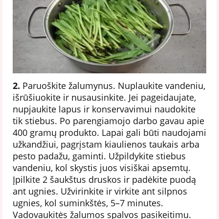
2.
Paruoškite žalumynus. Nuplaukite vandeniu,
išrūšiuokite ir nusausinkite. Jei pageidaujate,
nupjaukite lapus ir konservavimui naudokite
tik stiebus. Po parengiamojo darbo gavau apie
400 gramų produkto. Lapai gali būti naudojami
užkandžiui, pagrįstam kiaulienos taukais arba
pesto padažu, gaminti. Užpildykite stiebus
vandeniu, kol skystis juos visiškai apsemtų.
Įpilkite 2 šaukštus druskos ir padėkite puodą
ant ugnies. Užvirinkite ir virkite ant silpnos
ugnies, kol suminkštės, 5–7 minutes.
Vadovaukitės žalumos spalvos pasikeitimu.