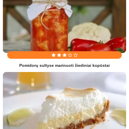
Pomidorų sultyse marinuoti žiediniai kopūstai