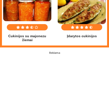
Cukinijos su majonezu
Įdarytos cukinijos
žiemai
Reklama