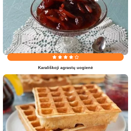
Karališkoji agrastų uogienė