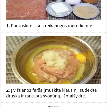
1.
Paruoškite visus reikalingus ingredientus.
2.
Į vištienos faršą įmuškite kiaušinį, sudėkite
druską ir tarkuotą svogūną. Išmaišykite.
Reklama