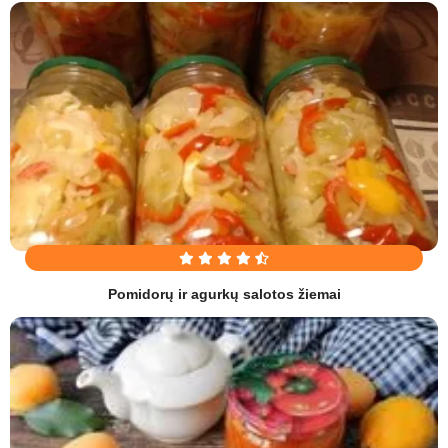
Pomidorų ir agurkų salotos žiemai