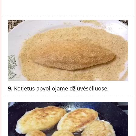
9.
Kotletus apvoliojame džiūvėsėliuose.