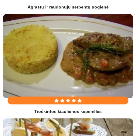
Agrastų ir raudonųjų serbentų uogienė
Troškintos kiaulienos kepenėlės