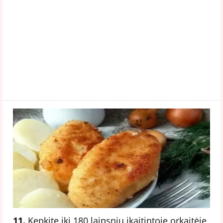
11.
Kepkite iki 180 laipsnių įkaitintoje orkaitėje