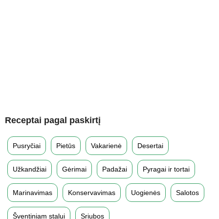
Receptai pagal paskirtį
Pusryčiai
Pietūs
Vakarienė
Desertai
Užkandžiai
Gėrimai
Padažai
Pyragai ir tortai
Marinavimas
Konservavimas
Uogienės
Salotos
Šventiniam stalui
Sriubos