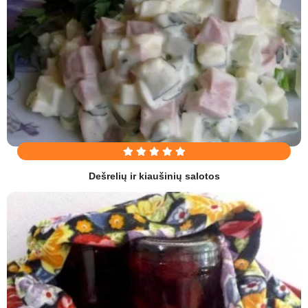
Dešrelių ir kiaušinių salotos