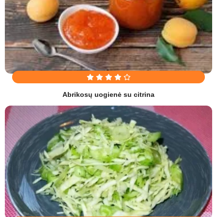
Abrikosų uogienė su citrina