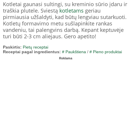
Kotletai gaunasi sultingi, su kreminio sūrio įdaru ir
traškia plutele. Sviestą
kotletams
geriau
pirmiausia užšaldyti, kad būtų lengviau sutarkuoti.
Kotletų formavimo metu sušlapinkite rankas
vandeniu, tai palengvins darbą. Kepant keptuvėje
turi būti 2-3 cm aliejaus. Gero apetito!
Paskirtis:
Pietų receptai
Receptai pagal ingredientus:
# Paukštiena
/
# Pieno produktai
Reklama