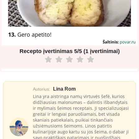
13.
Gero apetito!
Šaltinis:
povar.ru
Recepto įvertinimas
5/5 (1 įvertinimai)
Lina Rom
Autorius:
Lina yra aistringa namų virtuvės šefė, kurios
didžiausias malonumas – dalintis išbandytais
ir mylimais šeimos receptais. Ji specializuojasi
greitai ir lengvai paruošiamais, bet visada
skaniais patiekalais, puikiai tinkančiais
užsiėmusioms šeimoms. Linos patirtis
kulinarijoje augo kartu su jos šeima, o dabar ji
savo praktiškais patarimais ir nuoširdžiais