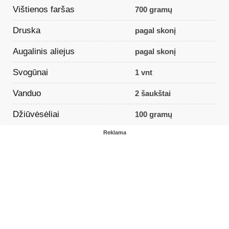
Vištienos faršas
700 gramų
Druska
pagal skonį
Augalinis aliejus
pagal skonį
Svogūnai
1 vnt
Vanduo
2 šaukštai
Džiūvėsėliai
100 gramų
Reklama