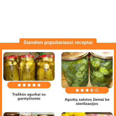
Šiandien populiariausi receptai
Traškūs agurkai su
garstyčiomis
Agurkų salotos žiemai be
sterilizacijos