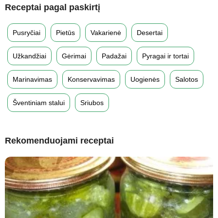
Receptai pagal paskirtį
Pusryčiai
Pietūs
Vakarienė
Desertai
Užkandžiai
Gėrimai
Padažai
Pyragai ir tortai
Marinavimas
Konservavimas
Uogienės
Salotos
Šventiniam stalui
Sriubos
Rekomenduojami receptai