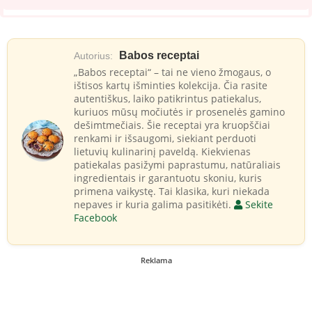
Babos receptai
Autorius:
„Babos receptai“ – tai ne vieno žmogaus, o
ištisos kartų išminties kolekcija. Čia rasite
autentiškus, laiko patikrintus patiekalus,
kuriuos mūsų močiutės ir prosenelės gamino
dešimtmečiais. Šie receptai yra kruopščiai
renkami ir išsaugomi, siekiant perduoti
lietuvių kulinarinį paveldą. Kiekvienas
patiekalas pasižymi paprastumu, natūraliais
ingredientais ir garantuotu skoniu, kuris
primena vaikystę. Tai klasika, kuri niekada
nepaves ir kuria galima pasitikėti.
Sekite
Facebook
Reklama