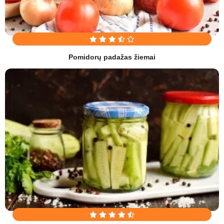
Pomidorų padažas žiemai