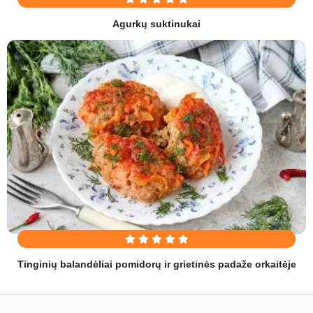
Agurkų suktinukai
Tinginių balandėliai pomidorų ir grietinės padaže orkaitėje