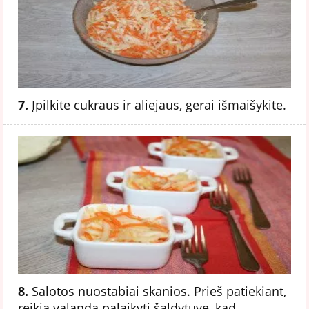
7.
Įpilkite cukraus ir aliejaus, gerai išmaišykite.
8.
Salotos nuostabiai skanios. Prieš patiekiant,
reikia valandą palaikyti šaldytuve, kad