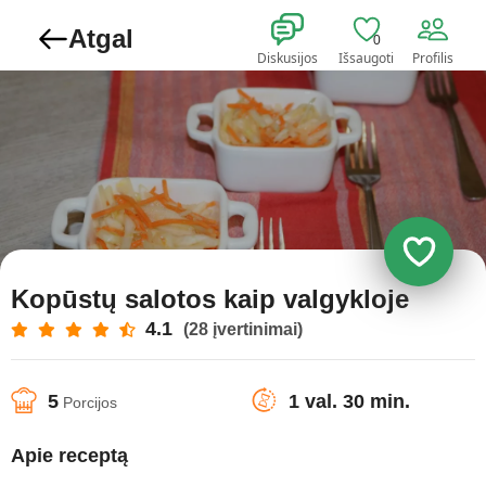
Atgal
0
Diskusijos
Išsaugoti
Profilis
Kopūstų salotos kaip valgykloje
4.1
(28 įvertinimai)
5
1 val. 30 min.
Porcijos
Apie receptą