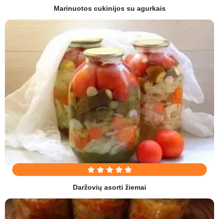
Marinuotos cukinijos su agurkais
Daržovių asorti žiemai