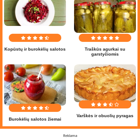
Kopūstų ir burokėlių salotos
Traškūs agurkai su
garstyčiomis
Varškės ir obuolių pyragas
Burokėlių salotos žiemai
Reklama