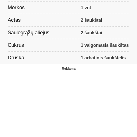
Morkos
1 vnt
Actas
2 šaukštai
Saulėgrąžų aliejus
2 šaukštai
Cukrus
1 valgomasis šaukštas
Druska
1 arbatinis šaukštelis
Reklama