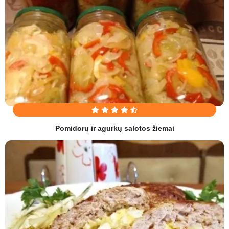
Pomidorų ir agurkų salotos žiemai