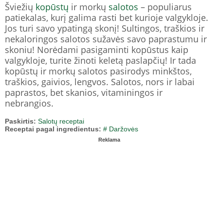
Šviežių
kopūstų
ir morkų
salotos
– populiarus
patiekalas, kurį galima rasti bet kurioje valgykloje.
Jos turi savo ypatingą skonį! Sultingos, traškios ir
nekaloringos salotos sužavės savo paprastumu ir
skoniu! Norėdami pasigaminti kopūstus kaip
valgykloje, turite žinoti keletą paslapčių! Ir tada
kopūstų ir morkų salotos pasirodys minkštos,
traškios, gaivios, lengvos. Salotos, nors ir labai
paprastos, bet skanios, vitaminingos ir
nebrangios.
Paskirtis:
Salotų receptai
Receptai pagal ingredientus:
# Daržovės
Reklama