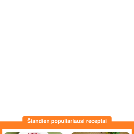
Šiandien populiariausi receptai