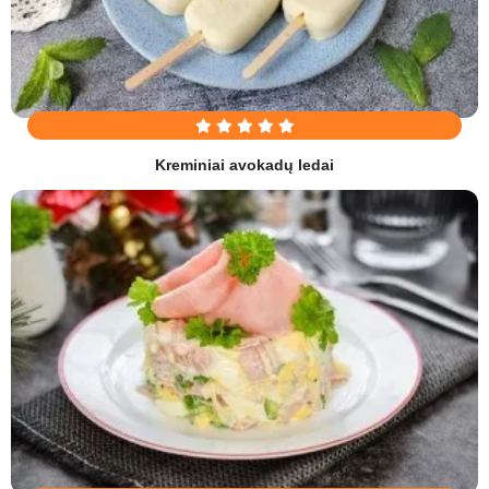
Kreminiai avokadų ledai