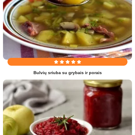
Bulvių sriuba su grybais ir porais