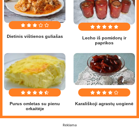
Dietinis vištienos guliašas
Lecho iš pomidorų ir
paprikos
Purus omletas su pienu
Karališkoji agrastų uogienė
orkaitėje
Reklama