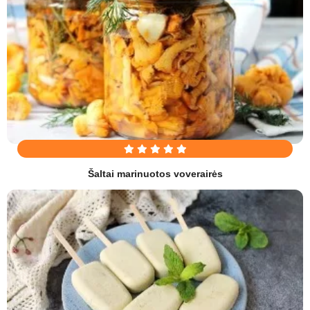
Šaltai marinuotos voverairės