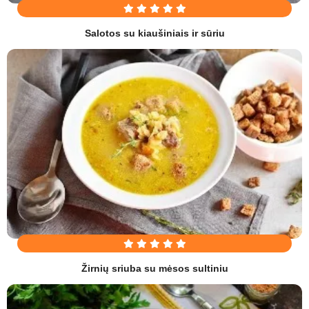
Salotos su kiaušiniais ir sūriu
Žirnių sriuba su mėsos sultiniu