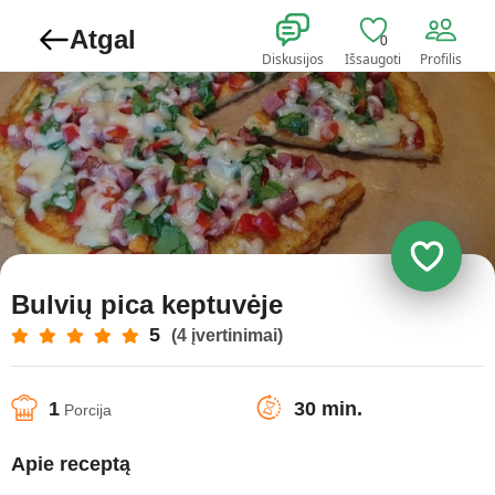
Atgal
0
Diskusijos
Išsaugoti
Profilis
Bulvių pica keptuvėje
5
(4 įvertinimai)
1
30 min.
Porcija
Apie receptą