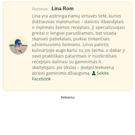
Lina Rom
Autorius:
Lina yra aistringa namų virtuvės šefė, kurios
didžiausias malonumas – dalintis išbandytais
ir mylimais šeimos receptais. Ji specializuojasi
greitai ir lengvai paruošiamais, bet visada
skaniais patiekalais, puikiai tinkančiais
užsiėmusioms šeimoms. Linos patirtis
kulinarijoje augo kartu su jos šeima, o dabar ji
savo praktiškais patarimais ir nuoširdžiais
receptais dalinasi su gaminimas.lt
skaitytojais. Jos tikslas – įkvėpti kiekvieną
atrasti gaminimo džiaugsmą.
Sekite
Facebook
Reklama