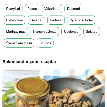
Pusryčiai
Pietūs
Vakarienė
Desertai
Užkandžiai
Gėrimai
Padažai
Pyragai ir tortai
Marinavimas
Konservavimas
Uogienės
Salotos
Šventiniam stalui
Sriubos
Rekomenduojami receptai