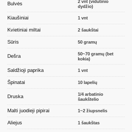
2 vnt (vidutinio
Bulvės
dydžio)
Kiaušiniai
1 vnt
Kvietiniai miltai
2 šaukštai
Sūris
50 gramų
50~70 gramų (bet
Dešra
kokia)
Saldžioji paprika
1 vnt
Špinatai
10 lapelių
1/4 arbatinio
Druska
šaukštelio
Malti juodieji pipirai
1~2 žiupsnelis
Aliejus
1 šaukštas