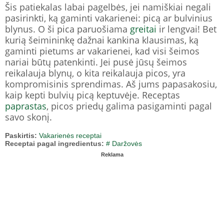
Šis patiekalas labai pagelbės, jei namiškiai negali
pasirinkti, ką gaminti vakarienei: picą ar bulvinius
blynus. O ši pica paruošiama
greitai
ir lengvai! Bet
kurią šeimininkę dažnai kankina klausimas, ką
gaminti pietums ar vakarienei, kad visi šeimos
nariai būtų patenkinti. Jei pusė jūsų šeimos
reikalauja blynų, o kita reikalauja picos, yra
kompromisinis sprendimas. Aš jums papasakosiu,
kaip kepti bulvių picą keptuvėje. Receptas
paprastas
, picos priedų galima pasigaminti pagal
savo skonį.
Paskirtis:
Vakarienės receptai
Receptai pagal ingredientus:
# Daržovės
Reklama