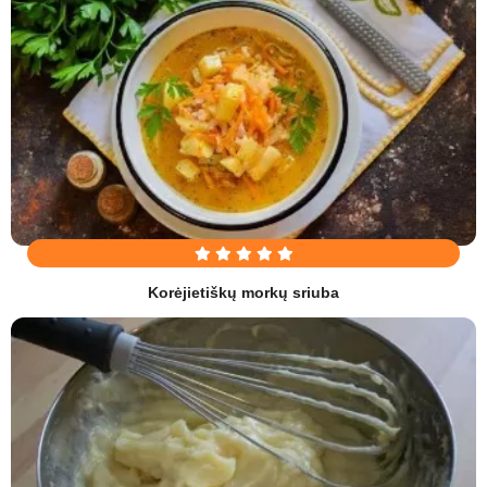
Korėjietiškų morkų sriuba