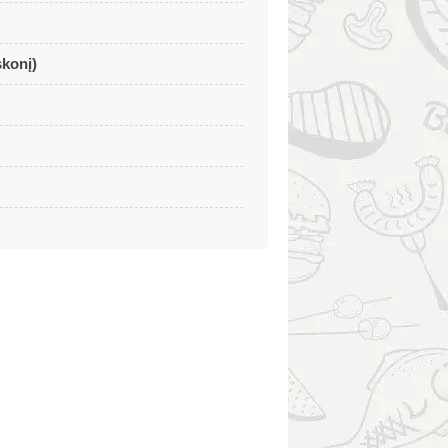
skonį)