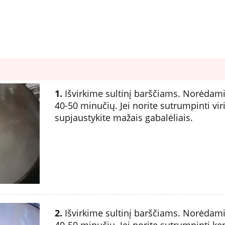
1.
Išvirkime sultinį barščiams. Norėdami 
40-50 minučių. Jei norite sutrumpinti vi
supjaustykite mažais gabalėliais.
2.
Išvirkime sultinį barščiams. Norėdami 
40-50 minučių. Jei norite sutrumpinti k