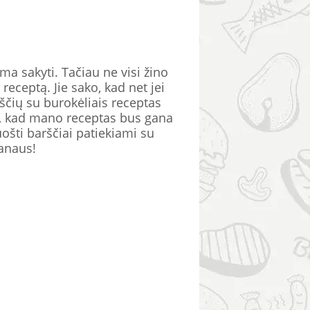
ma sakyti. Tačiau ne visi žino
eceptą. Jie sako, kad net jei
ščių su burokėliais receptas
si, kad mano receptas bus gana
šti barščiai patiekiami su
kanaus!