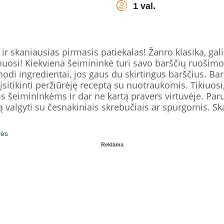
1 val.
ir skaniausias pirmasis patiekalas! Žanro klasika, gali
nuosi! Kiekviena šeimininkė turi savo barščių ruošimo r
di ingredientai, jos gaus du skirtingus barščius. Bar
 įsitikinti peržiūrėję receptą su nuotraukomis. Tikiuo
eimininkėms ir dar ne kartą pravers virtuvėje. Paruo
rą valgyti su česnakiniais skrebučiais ar spurgomis. S
vės
Reklama