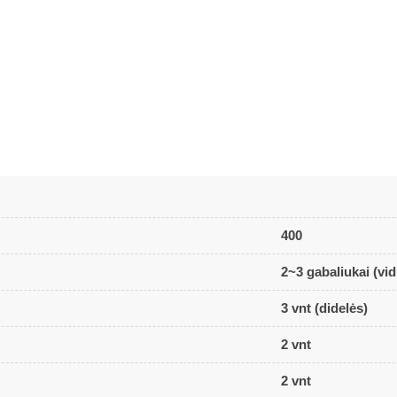
400
2~3 gabaliukai (vid
3 vnt (didelės)
2 vnt
2 vnt