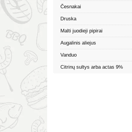
Česnakai
Druska
Malti juodieji pipirai
Augalinis aliejus
Vanduo
Citrinų sultys arba actas 9%