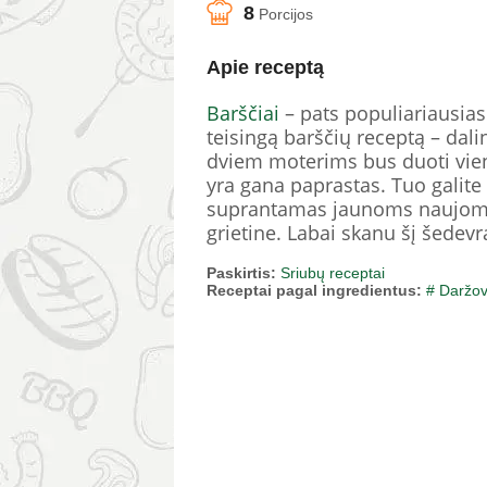
8
Porcijos
Apie receptą
Barščiai
– pats populiariausias 
teisingą barščių receptą – dali
dviem moterims bus duoti vieno
yra gana paprastas. Tuo galite
suprantamas jaunoms naujoms š
grietine. Labai skanu šį šedev
Paskirtis:
Sriubų receptai
Receptai pagal ingredientus:
# Daržo