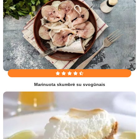
Marinuota skumbrė su svogūnais