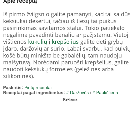
Apie receptą
Iš pirmo žvilgsnio galite pamanyti, kad tai saldūs
keksiukai desertui, tačiau iš tiesų tai puikus
pasirinkimas savitarnos stalui. Tokio patiekalo
negalima pavadinti banaliu ar pažįstamu. Vietoj
vištienos
kukulių
į
krepšelius
galite dėti grybų
įdaro, daržovių ar sūrio. Labai svarbu, kad bulvių
košė būtų minkšta be gabalėlių, tam naudoju
maišytuvą. Norėdami paruošti krepšelius, galite
naudoti keksiukų formeles (geležines arba
silikonines).
Paskirtis:
Pietų receptai
Receptai pagal ingredientus:
# Daržovės
/
# Paukštiena
Reklama