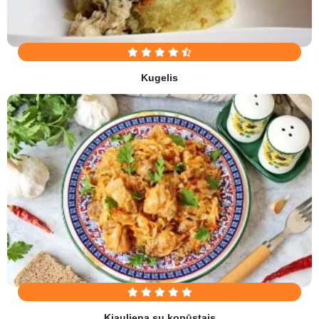
Kugelis
Kiauliena su kopūstais