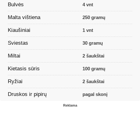
Bulvės
4 vnt
Malta vištiena
250 gramų
Kiaušiniai
1 vnt
Sviestas
30 gramų
Miltai
2 šaukštai
Kietasis sūris
100 gramų
Ryžiai
2 šaukštai
Druskos ir pipirų
pagal skonį
Reklama