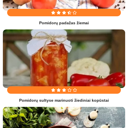
Pomidorų padažas žiemai
Pomidorų sultyse marinuoti žiediniai kopūstai