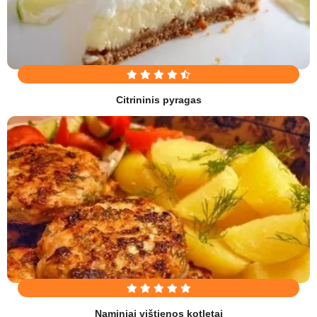
Citrininis pyragas
Naminiai vištienos kotletai