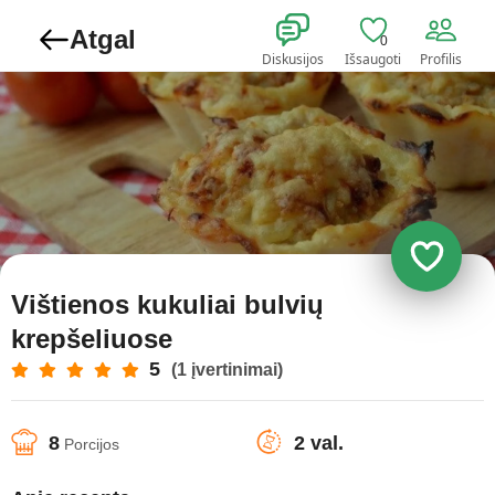
Atgal
0
Diskusijos
Išsaugoti
Profilis
Vištienos kukuliai bulvių
krepšeliuose
5
(1 įvertinimai)
8
2 val.
Porcijos