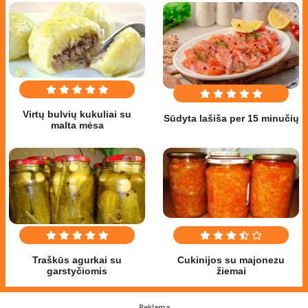
Virtų bulvių kukuliai su
Sūdyta lašiša per 15 minučių
malta mėsa
Traškūs agurkai su
Cukinijos su majonezu
garstyčiomis
žiemai
Reklama