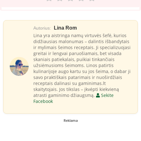
Lina Rom
Autorius:
Lina yra aistringa namų virtuvės šefė, kurios
didžiausias malonumas – dalintis išbandytais
ir mylimais šeimos receptais. Ji specializuojasi
greitai ir lengvai paruošiamais, bet visada
skaniais patiekalais, puikiai tinkančiais
užsiėmusioms šeimoms. Linos patirtis
kulinarijoje augo kartu su jos šeima, o dabar ji
savo praktiškais patarimais ir nuoširdžiais
receptais dalinasi su gaminimas.lt
skaitytojais. Jos tikslas – įkvėpti kiekvieną
atrasti gaminimo džiaugsmą.
Sekite
Facebook
Reklama