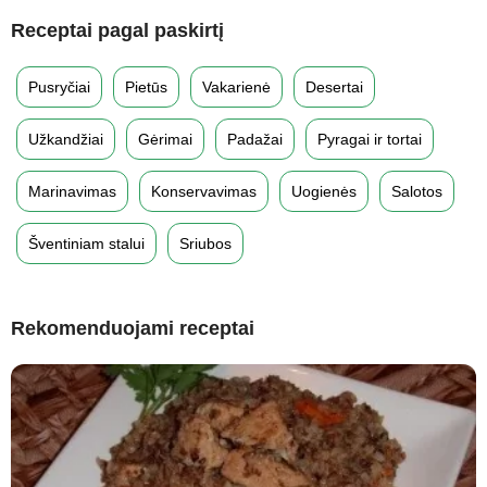
Receptai pagal paskirtį
Pusryčiai
Pietūs
Vakarienė
Desertai
Užkandžiai
Gėrimai
Padažai
Pyragai ir tortai
Marinavimas
Konservavimas
Uogienės
Salotos
Šventiniam stalui
Sriubos
Rekomenduojami receptai