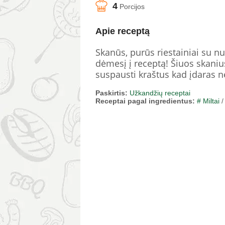
4
Porcijos
Apie receptą
Skanūs, purūs riestainiai su nu
dėmesį į receptą! Šiuos skanius
suspausti kraštus kad įdaras ne
Paskirtis:
Užkandžių receptai
Receptai pagal ingredientus:
# Miltai