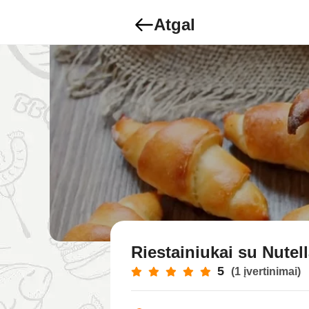
Atgal
Riestainiukai su Nutel
5
(1 įvertinimai)