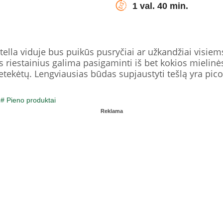
1 val. 40 min.
tella viduje bus puikūs pusryčiai ar užkandžiai visiems
 riestainius galima pasigaminti iš bet kokios mielinės
tekėtų. Lengviausias būdas supjaustyti tešlą yra picos
/
# Pieno produktai
Reklama