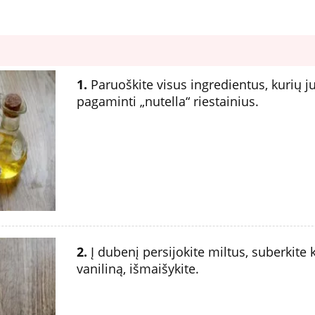
1.
Paruoškite visus ingredientus, kurių j
pagaminti „nutella“ riestainius.
2.
Į dubenį persijokite miltus, suberkite 
vaniliną, išmaišykite.