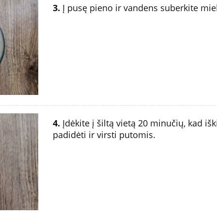
3.
Į pusę pieno ir vandens suberkite miele
4.
Įdėkite į šiltą vietą 20 minučių, kad iš
padidėti ir virsti putomis.