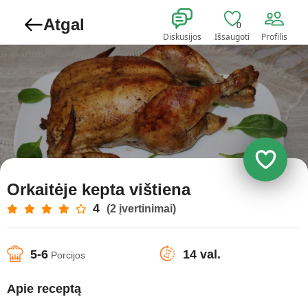
Atgal
0
Diskusijos
Išsaugoti
Profilis
Orkaitėje kepta vištiena
4
(2 įvertinimai)
5-6
14 val.
Porcijos
Apie receptą