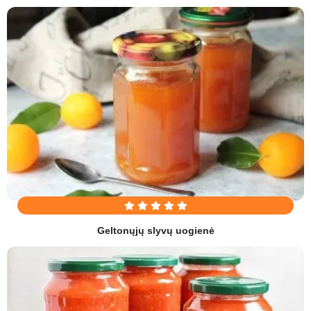
Geltonųjų slyvų uogienė