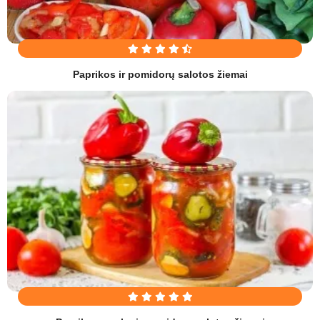
Paprikos ir pomidorų salotos žiemai