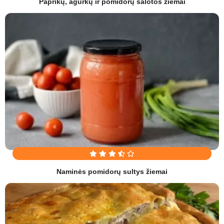
Paprikų, agurkų ir pomidorų salotos žiemai
Naminės pomidorų sultys žiemai