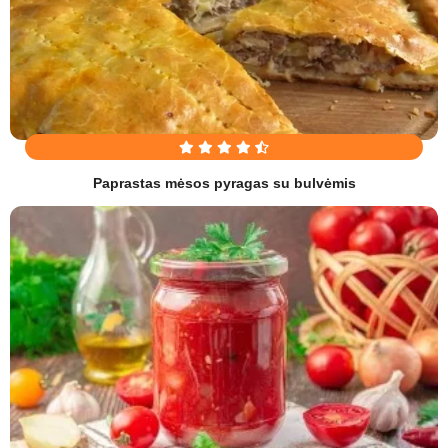
Paprastas mėsos pyragas su bulvėmis