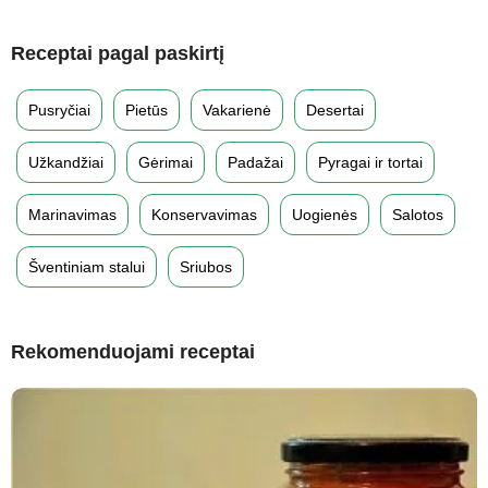
Receptai pagal paskirtį
Pusryčiai
Pietūs
Vakarienė
Desertai
Užkandžiai
Gėrimai
Padažai
Pyragai ir tortai
Marinavimas
Konservavimas
Uogienės
Salotos
Šventiniam stalui
Sriubos
Rekomenduojami receptai