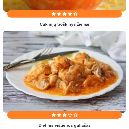
Cukinijų troškinys žiemai
Dietinis vištienos guliašas