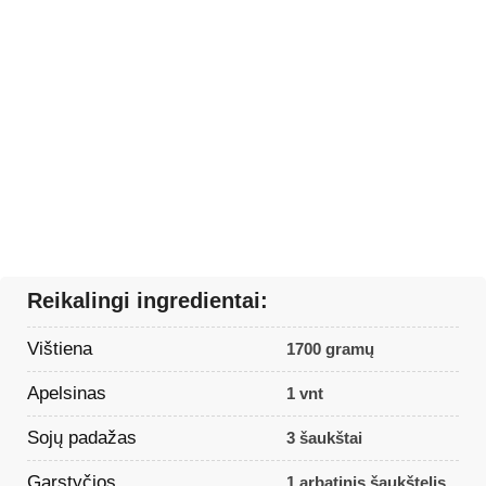
Reikalingi ingredientai:
Vištiena
1700 gramų
Apelsinas
1 vnt
Sojų padažas
3 šaukštai
Garstyčios
1 arbatinis šaukštelis