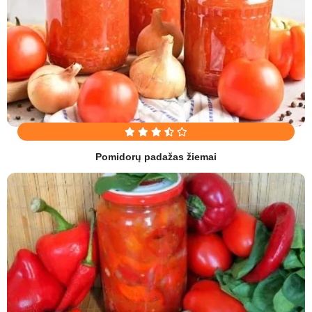
Pomidorų padažas žiemai