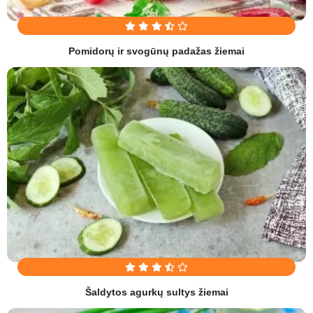
Pomidorų ir svogūnų padažas žiemai
Šaldytos agurkų sultys žiemai