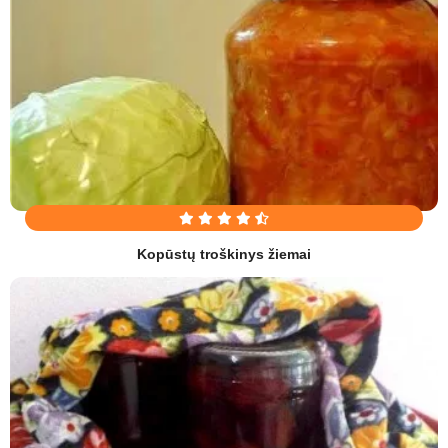
Kopūstų troškinys žiemai