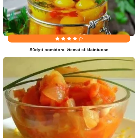
Sūdyti pomidorai žiemai stiklainiuose