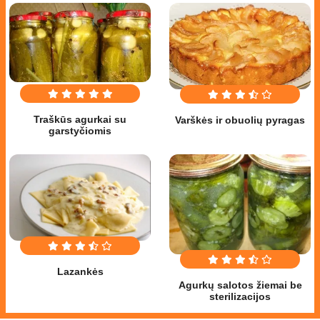
Traškūs agurkai su
Varškės ir obuolių pyragas
garstyčiomis
Lazankės
Agurkų salotos žiemai be
sterilizacijos