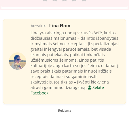
Lina Rom
Autorius:
Lina yra aistringa namų virtuvės šefė, kurios
didžiausias malonumas – dalintis išbandytais
ir mylimais šeimos receptais. Ji specializuojasi
greitai ir lengvai paruošiamais, bet visada
skaniais patiekalais, puikiai tinkančiais
užsiėmusioms šeimoms. Linos patirtis
kulinarijoje augo kartu su jos šeima, o dabar ji
savo praktiškais patarimais ir nuoširdžiais
receptais dalinasi su gaminimas.lt
skaitytojais. Jos tikslas – įkvėpti kiekvieną
atrasti gaminimo džiaugsmą.
Sekite
Facebook
Reklama