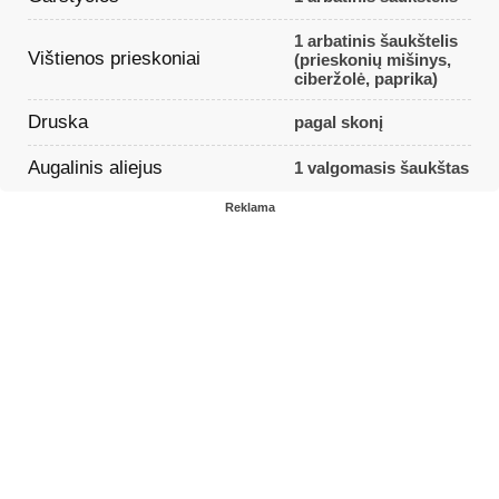
1 arbatinis šaukštelis
Vištienos prieskoniai
(prieskonių mišinys,
ciberžolė, paprika)
Druska
pagal skonį
Augalinis aliejus
1 valgomasis šaukštas
Reklama